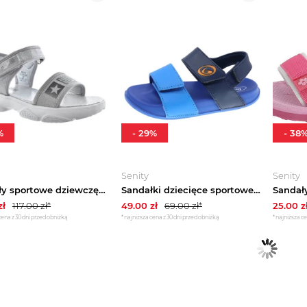
%
-
29
%
-
38
Senity
Senity
Sandały sportowe dziewczęce BIG STAR LL374194
Sandałki dziecięce sportowe 2198960 BEPPI
zł
117.00
zł*
49.00
zł
69.00
zł*
25.00
z
cena z 30 dni przed obniżką
*najniższa cena z 30 dni przed obniżką
*najniższa ce