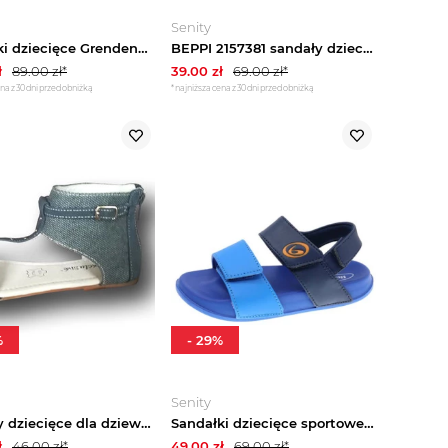
Senity
Sandałki dziecięce Grendene Minionki gumowe
BEPPI 2157381 sandały dziecięce dla dziewczynki zdobione roz.33
ł
89.00
zł*
39.00
zł
69.00
zł*
na z 30 dni przed obniżką
*najniższa cena z 30 dni przed obniżką
%
-
29
%
Senity
Sandały dziecięce dla dziewczynki Exclusive YDX092TS-6 wnętrze skóra roz.31
Sandałki dziecięce sportowe 2198960 BEPPI
ł
46.00
zł*
49.00
zł
69.00
zł*