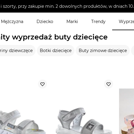
i szorty, przy zakupie min. 2 dowolnych produktów, w dniach 
Mężczyzna
Dziecko
Marki
Trendy
Wyprz
ity wyprzedaż buty dziecięce
riny dziewczęce
Botki dziecięce
Buty zimowe dziecięce