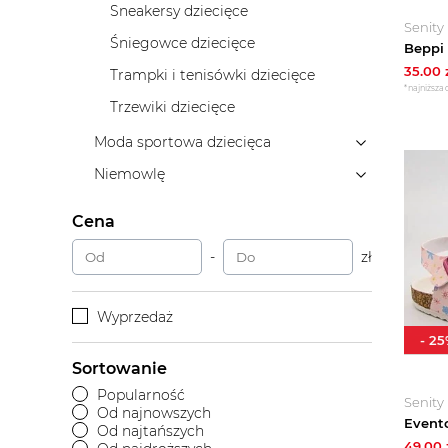
Sneakersy dziecięce
Senity
Śniegowce dziecięce
35.00
Trampki i tenisówki dziecięce
*najniższa 
Trzewiki dziecięce
Moda sportowa dziecięca
Niemowlę
Cena
-
zł
Wyprzedaż
-
25
Sortowanie
Popularność
Senity
Od najnowszych
Od najtańszych
49.00