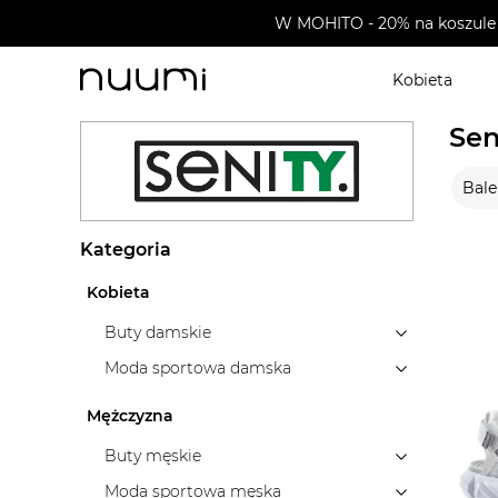
W MOHITO - 20% na koszule 
Kobieta
nuumi.pl
>
Wyprzedaże
>
Senity
>
Buty dziecięce
Sen
Bale
Kategoria
Kobieta
Buty damskie
Moda sportowa damska
Mężczyzna
Buty męskie
Moda sportowa męska