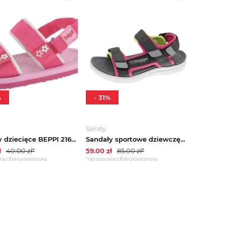
%
-
31
%
Senity
Sandały dziecięce BEPPI 2168770
Sandały sportowe dziewczęce 2199301 BEPPI
ł
40.00
zł*
59.00
zł
85.00
zł*
na z 30 dni przed obniżką
*najniższa cena z 30 dni przed obniżką