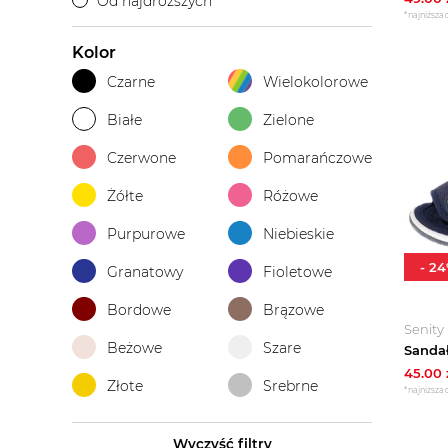
Od najdroższych
*najniższa 
Kolor
Czarne
Wielokolorowe
Białe
Zielone
Czerwone
Pomarańczowe
Żółte
Różowe
Purpurowe
Niebieskie
-
24
Granatowy
Fioletowe
Bordowe
Brązowe
Senity
Beżowe
Szare
45.00
Złote
Srebrne
*najniższa 
Wyczyść filtry