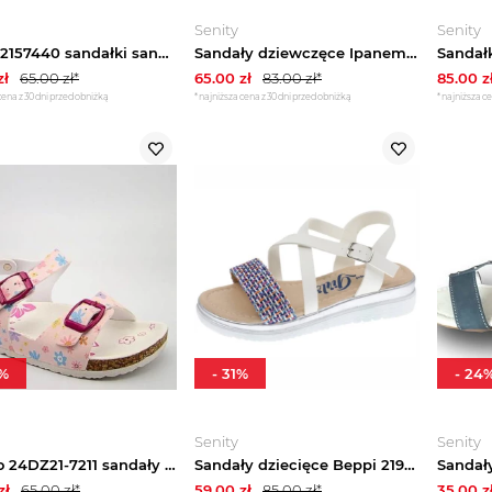
Senity
Senity
Beppi 2157440 sandałki sandały rzymianki roz.25
Sandały dziewczęce Ipanema 26705 sportowe
zł
65.00
zł*
65.00
zł
83.00
zł*
85.00
z
cena z 30 dni przed obniżką
*najniższa cena z 30 dni przed obniżką
*najniższa ce
%
-
31
%
-
24
Senity
Senity
Evento 24DZ21-7211 sandały dziecięce profilowane na korku
Sandały dziecięce Beppi 2191110
zł
65.00
zł*
59.00
zł
85.00
zł*
35.00
z