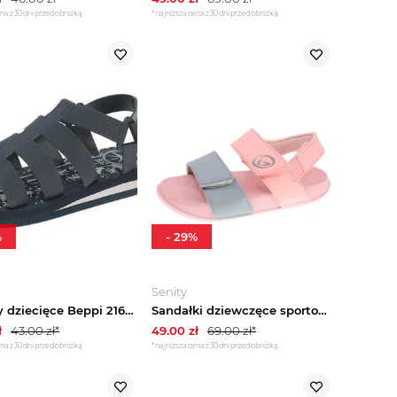
na z 30 dni przed obniżką
*najniższa cena z 30 dni przed obniżką
%
-
29
%
Senity
Sandały dziecięce Beppi 2164580 lekkie pianka roz.29
Sandałki dziewczęce sportowe 2198962 BEPPI
ł
43.00
zł*
49.00
zł
69.00
zł*
na z 30 dni przed obniżką
*najniższa cena z 30 dni przed obniżką