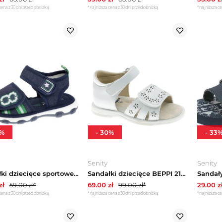
cena z 30 dni przed obniżką
*najniższa cena z 30 dni przed obniżką
*najniższa ce
%
-
30
%
-
33
Senity
Senity
Sandałki dziecięce sportowe 2201370 BEPPI
Sandałki dziecięce BEPPI 2196741 wkł.skóra
zł
59.00
zł*
69.00
zł
99.00
zł*
29.00
z
cena z 30 dni przed obniżką
*najniższa cena z 30 dni przed obniżką
*najniższa ce