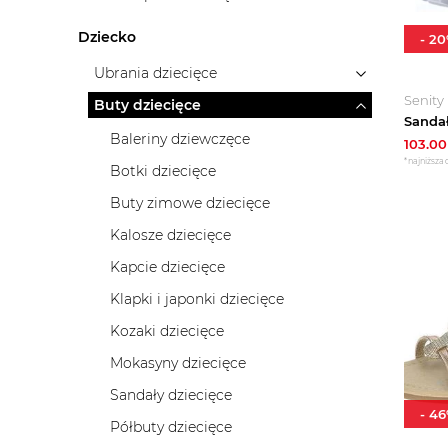
Dziecko
-
20
Ubrania dziecięce
Senity
Buty dziecięce
Baleriny dziewczęce
103.00
*najniższa 
Botki dziecięce
Buty zimowe dziecięce
Kalosze dziecięce
Kapcie dziecięce
Klapki i japonki dziecięce
Kozaki dziecięce
Mokasyny dziecięce
Sandały dziecięce
-
46
Półbuty dziecięce