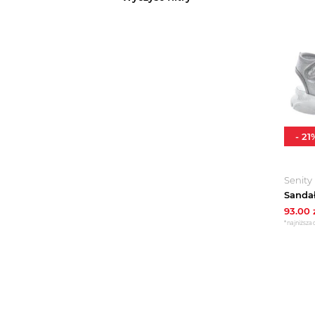
-
21
Senity
93.00
*najniższa 