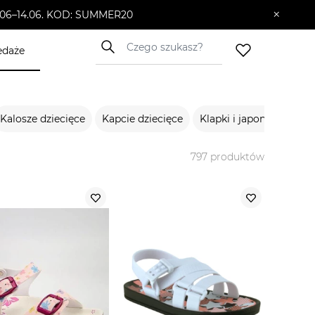
×
10.06–14.06. KOD: SUMMER20
edaże
Kalosze dziecięce
Kapcie dziecięce
Klapki i japonki dziecię
797
produktów