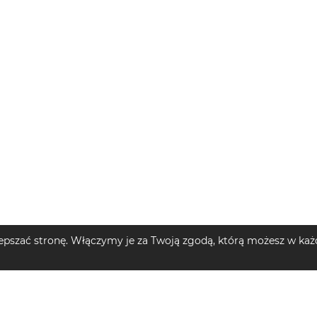
pszać stronę. Włączymy je za Twoją zgodą, którą możesz w każd