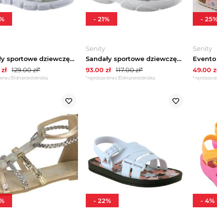
%
-
21
%
-
25
Senity
Senity
Sandały sportowe dziewczęce BIG STAR LL374201
Sandały sportowe dziewczęce BIG STAR LL374194
zł
129.00
zł*
93.00
zł
117.00
zł*
49.00
z
cena z 30 dni przed obniżką
*najniższa cena z 30 dni przed obniżką
*najniższa ce
%
-
22
%
-
4
%