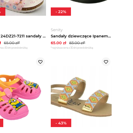
%
-
22
%
Senity
Evento 24DZ21-7211 sandały dziecięce profilowane na korku
Sandały dziewczęce Ipanema 26705 sportowe
ł
65.00
zł*
65.00
zł
83.00
zł*
na z 30 dni przed obniżką
*najniższa cena z 30 dni przed obniżką
-
43
%