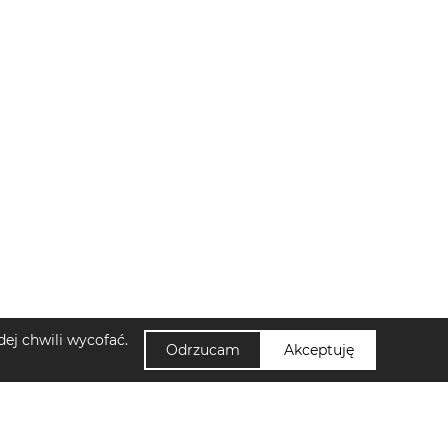
ej chwili wycofać.
Odrzucam
Akceptuję