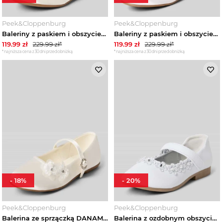
Peek&Cloppenburg
Peek&Cloppenburg
Baleriny z paskiem i obszyciem ozdobnymi kamieniami DANAMADE Écru
Baleriny z paskiem i obszyciem ozdobnymi kamieniami DANAMADE Biały
119.99
zł
229.99
zł*
119.99
zł
229.99
zł*
*najniższa cena z 30 dni przed obniżką
*najniższa cena z 30 dni przed obniżką
-
18
%
-
20
%
Peek&Cloppenburg
Peek&Cloppenburg
Balerina ze sprzączką DANAMADE Écru
Balerina z ozdobnym obszyciem Happy Girls Biały