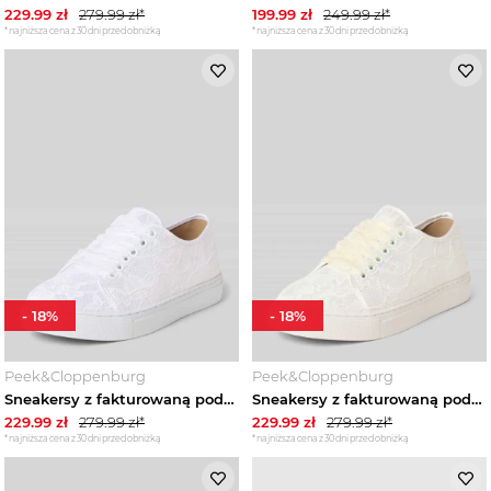
229.99
zł
279.99
zł*
199.99
zł
249.99
zł*
*najniższa cena z 30 dni przed obniżką
*najniższa cena z 30 dni przed obniżką
-
18
%
-
18
%
Peek&Cloppenburg
Peek&Cloppenburg
Sneakersy z fakturowaną podeszwą Happy Girls Biały
Sneakersy z fakturowaną podeszwą Happy Girls Écru
229.99
zł
279.99
zł*
229.99
zł
279.99
zł*
*najniższa cena z 30 dni przed obniżką
*najniższa cena z 30 dni przed obniżką