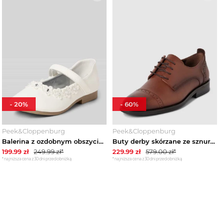
-
20
%
-
60
%
Peek&Cloppenburg
Peek&Cloppenburg
Balerina z ozdobnym obszyciem Happy Girls Écru
Buty derby skórzane ze sznurowaniem G.O.L. Koniakowy
199.99
zł
249.99
zł*
229.99
zł
579.00
zł*
*najniższa cena z 30 dni przed obniżką
*najniższa cena z 30 dni przed obniżką