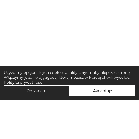
Używamy opcjonalnych cookies analitycznych, aby ulepszać stronę.
Włączymy je za Twoją zgodą, którą możesz w każdej chwili wycofać.
Polityka prywatności
Odrzucam
Akceptuję
TOP KATEGORIE DAMSKIE