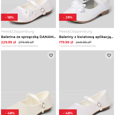
-
18
%
-
28
%
Peek&Cloppenburg
Peek&Cloppenburg
Balerina ze sprzączką DANAMADE Biały
Baleriny z kwiatową aplikacją i zapięciem na rzep Happy Girls Biały
229.99
zł
279.99
zł*
179.99
zł
249.99
zł*
*najniższa cena z 30 dni przed obniżką
*najniższa cena z 30 dni przed obniżką
-
48
%
-
48
%