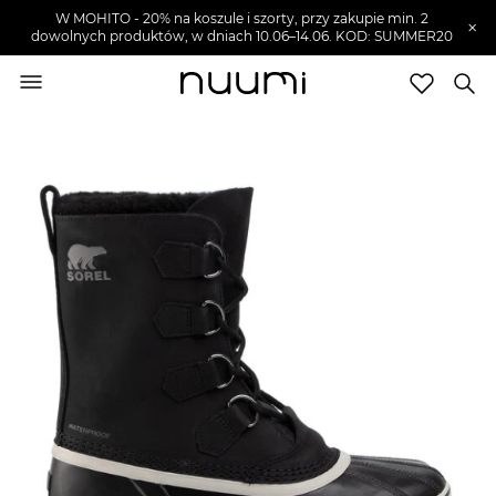
W MOHITO - 20% na koszule i szorty, przy zakupie min. 2
×
dowolnych produktów, w dniach 10.06–14.06. KOD: SUMMER20
nuumi.pl
>
Buty męskie
>
Śniegowce męskie
Marki
Trendy
SZUKAJ
Wyprzedaże