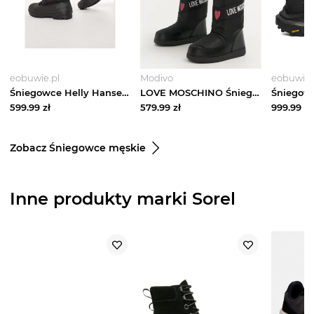
eobuwie.pl
Modivo
eobuwie.
Śniegowce Helly Hansen Gamvik 116-32.990 Czarny
LOVE MOSCHINO Śniegowce JA24032G1LISA000 Czarny
599.99
zł
579.99
zł
999.99
zł
Zobacz Śniegowce męskie
Inne produkty marki Sorel