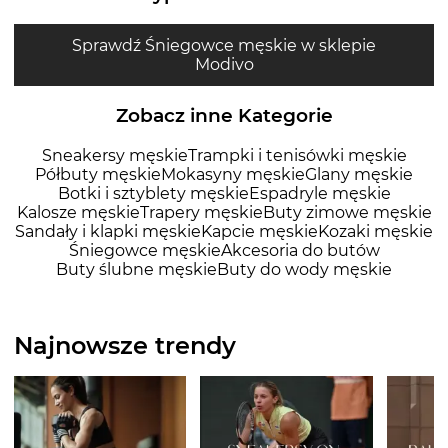
Sprawdź Śniegowce męskie w sklepie
Modivo
Zobacz inne Kategorie
Sneakersy męskie
Trampki i tenisówki męskie
Półbuty męskie
Mokasyny męskie
Glany męskie
Botki i sztyblety męskie
Espadryle męskie
Kalosze męskie
Trapery męskie
Buty zimowe męskie
Sandały i klapki męskie
Kapcie męskie
Kozaki męskie
Śniegowce męskie
Akcesoria do butów
Buty ślubne męskie
Buty do wody męskie
Najnowsze trendy