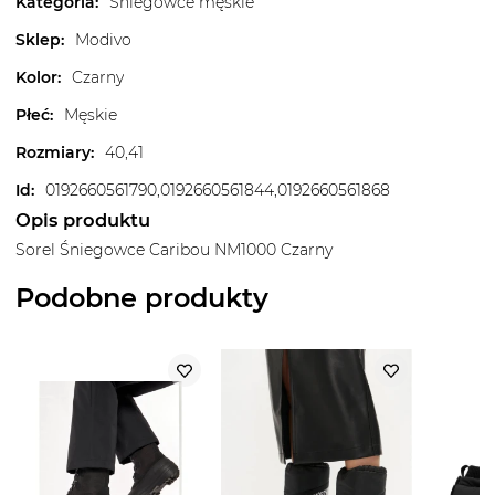
Kategoria
:
Śniegowce męskie
Sklep
:
Modivo
Kolor
:
Czarny
Płeć
:
Męskie
Rozmiary
:
40,41
Id
:
0192660561790,0192660561844,0192660561868
Opis produktu
Sorel Śniegowce Caribou NM1000 Czarny
Podobne produkty