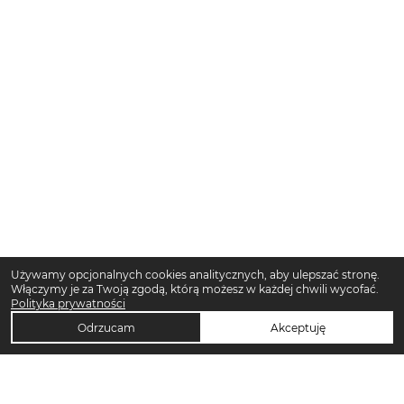
Używamy opcjonalnych cookies analitycznych, aby ulepszać stronę.
Włączymy je za Twoją zgodą, którą możesz w każdej chwili wycofać.
Polityka prywatności
Odrzucam
Akceptuję