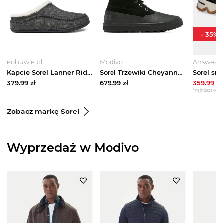
-
35
%
eobuwie.pl
Modivo
Answear
Kapcie Sorel Lanner Ridge 2029181 Szary
Sorel Trzewiki Cheyanne Metro II Boot 2048561010 Czarny
379.99
zł
679.99
zł
359.99
zł
*najniższa cena 
Zobacz markę Sorel
Wyprzedaż w Modivo