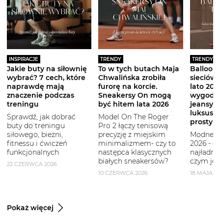
INSPIRACJE
TRENDY
TRENDY
Jakie buty na siłownię
To w tych butach Maja
Balloon 
wybrać? 7 cech, które
Chwalińska zrobiła
sieciówe
naprawdę mają
furorę na korcie.
lato 2026
znaczenie podczas
Sneakersy On mogą
wygodni
treningu
być hitem lata 2026
jeansy i
luksuso
Sprawdź, jak dobrać
Model On The Roger
prostym
buty do treningu
Pro 2 łączy tenisową
siłowego, bieżni,
precyzję z miejskim
Modne b
fitnessu i ćwiczeń
minimalizmem- czy to
2026 - g
funkcjonalnych
następca klasycznych
najładni
białych sneakersów?
czym je 
22 CZERWCA 2026
10 CZERWCA 2026
18 MAJA 2
Pokaż więcej