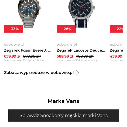
-
33
%
-
26
%
-
22
%
eobuwie.pl
eobuwie.pl
eobuwie.
Zegarek Fossil Everett Chronograph FS6107 Szary
Zegarek Lacoste Deuce 2011290 Granatowy
659.99
zł
979.99
zł*
588.99
zł
798.99
zł*
459.99
zł
*najniższa cena z 30 dni przed obniżką
*najniższa cena z 30 dni przed obniżką
*najniższa cena 
Zobacz wyprzedaże w eobuwie.pl
Marka Vans
Sprawdź Sneakersy męskie marki Vans