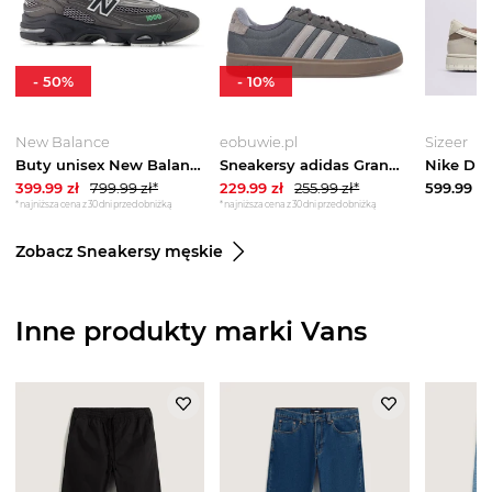
-
50
%
-
10
%
New Balance
eobuwie.pl
Sizeer
Buty unisex New Balance M1000T – szare
Sneakersy adidas Grand Court 2.0 JS1702 Szary
Nike Dun
399.99
zł
799.99
zł*
229.99
zł
255.99
zł*
599.99
zł
*najniższa cena z 30 dni przed obniżką
*najniższa cena z 30 dni przed obniżką
Zobacz Sneakersy męskie
Inne produkty marki Vans