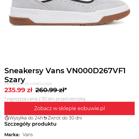
Sneakersy Vans VN000D267VF1
Szary
INFORMACJA HANDLOWA
235.99
zł
260.99
zł
*
* najniższa cena z 30 dni przed obniżką
Zobacz w sklepie eobuwie.pl
Wysyłka do 24h
Zwrot do 30 dni
Szczegóły produktu
Marka
:
Vans