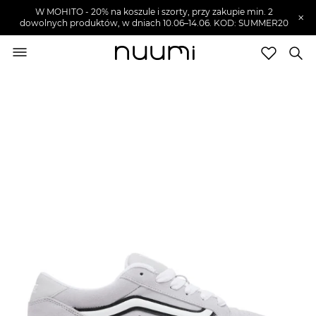
W MOHITO - 20% na koszule i szorty, przy zakupie min. 2
×
dowolnych produktów, w dniach 10.06–14.06. KOD: SUMMER20
nuumi.pl
>
Buty męskie
>
Sneakersy męskie
Marki
Trendy
SZUKAJ
Wyprzedaże