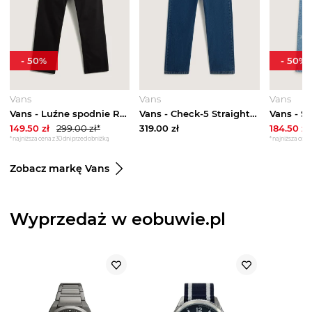
-
50
%
-
50
%
Vans
Vans
Vans
Vans - Luźne spodnie Range Elastic, male, Czarny
Vans - Check-5 Straight Denim Pant Vintage Indigo, male, Niebieski
149.50
zł
299.00
zł*
319.00
zł
184.50
zł
*najniższa cena z 30 dni przed obniżką
*najniższa cena 
Zobacz markę Vans
Wyprzedaż w eobuwie.pl