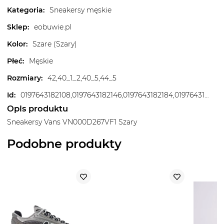
Kategoria
:
Sneakersy męskie
Sklep
:
eobuwie.pl
Kolor
:
Szare (Szary)
Płeć
:
Męskie
Rozmiary
:
42,40_1_2,40_5,44_5
Id
:
0197643182108,0197643182146,0197643182184,0197643182320,0197643182542,0197643182597,0197643182740
Opis produktu
Sneakersy Vans VN000D267VF1 Szary
Podobne produkty