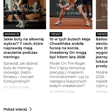
INSPIRACJE
TRENDY
TRENDY
Jakie buty na siłownię
To w tych butach Maja
Balloon 
wybrać? 7 cech, które
Chwalińska zrobiła
sieciówe
naprawdę mają
furorę na korcie.
lato 2026
znaczenie podczas
Sneakersy On mogą
wygodni
treningu
być hitem lata 2026
jeansy i
luksuso
Sprawdź, jak dobrać
Model On The Roger
prostym
buty do treningu
Pro 2 łączy tenisową
siłowego, bieżni,
precyzję z miejskim
Modne b
fitnessu i ćwiczeń
minimalizmem- czy to
2026 - g
funkcjonalnych
następca klasycznych
najładni
białych sneakersów?
czym je 
22 CZERWCA 2026
10 CZERWCA 2026
18 MAJA 2
Pokaż więcej