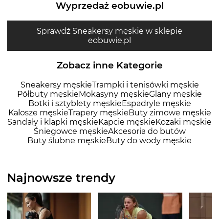
Wyprzedaż eobuwie.pl
Sprawdź Sneakersy męskie w sklepie
eobuwie.pl
Zobacz inne Kategorie
Sneakersy męskie
Trampki i tenisówki męskie
Półbuty męskie
Mokasyny męskie
Glany męskie
Botki i sztyblety męskie
Espadryle męskie
Kalosze męskie
Trapery męskie
Buty zimowe męskie
Sandały i klapki męskie
Kapcie męskie
Kozaki męskie
Śniegowce męskie
Akcesoria do butów
Buty ślubne męskie
Buty do wody męskie
Najnowsze trendy