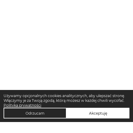
Używamy opcjonalnych cookies analitycznych, aby ulepszać stronę.
Włączymy je za Twoją zgodą, którą możesz w każdej chwili wycofać.
Polityka prywatności
Odrzucam
Akceptuję