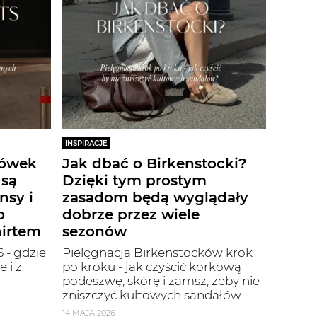
INSPIRACJE
iówek
Jak dbać o Birkenstocki?
 są
Dzięki tym prostym
nsy i
zasadom będą wyglądały
o
dobrze przez wiele
hirtem
sezonów
 - gdzie
Pielęgnacja Birkenstocków krok
 i z
po kroku - jak czyścić korkową
podeszwę, skórę i zamsz, żeby nie
zniszczyć kultowych sandałów
14 MAJA 2026