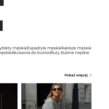
tyblety męskie
Espadryle męskie
Kalosze męskie
ęskie
Akcesoria do butów
Buty ślubne męskie
Pokaż więcej