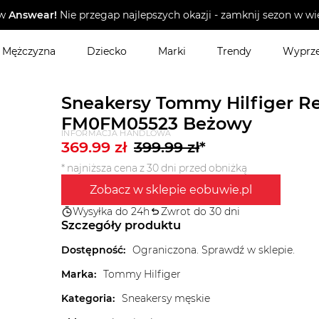
w
Answear!
Nie przegap najlepszych okazji - zamknij sezon w wie
Mężczyzna
Dziecko
Marki
Trendy
Wyprz
Sneakersy Tommy Hilfiger Re
FM0FM05523 Beżowy
INFORMACJA HANDLOWA
369.99
zł
399.99
zł
*
* najniższa cena z 30 dni przed obniżką
Zobacz w sklepie eobuwie.pl
Wysyłka do 24h
Zwrot do 30 dni
Szczegóły produktu
Dostępność
:
Ograniczona. Sprawdź w sklepie.
Marka
:
Tommy Hilfiger
Kategoria
:
Sneakersy męskie