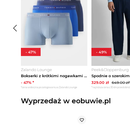
-
47
%
-
49
%
Zalando Lounge
Peek&Cloppenburg
Bokserki z krótkimi nogawkami Tommy Hilfiger
-
47
% *
329.00
zł
649.00
zł
*cena widoczna po zalogowaniu w Zalando Lounge
*najniższa cena z 30 dni przed obni
Wyprzedaż w eobuwie.pl