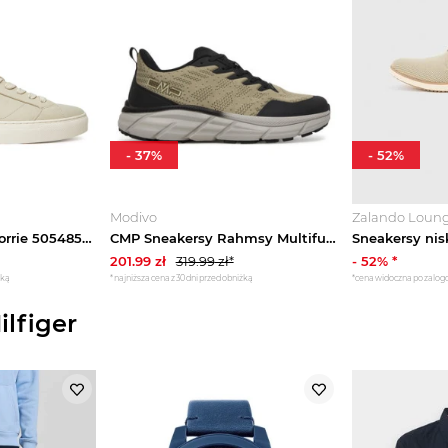
-
37
%
-
52
%
Modivo
Zalando Loun
HUGO Sneakersy Morrie 50548503 Beżowy
CMP Sneakersy Rahmsy Multifunctional 3Q65877 Beżowy
201.99
zł
319.99
zł*
-
52
% *
żką
*najniższa cena z 30 dni przed obniżką
*cena widoczna po zalo
lfiger