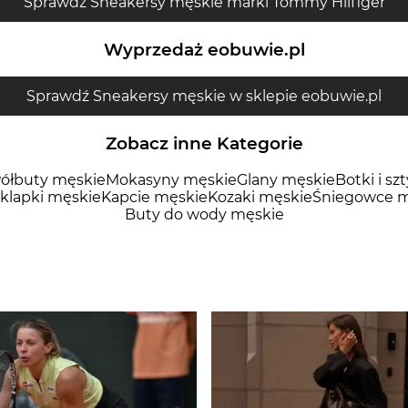
Sprawdź Sneakersy męskie marki Tommy Hilfiger
Wyprzedaż eobuwie.pl
Sprawdź Sneakersy męskie w sklepie eobuwie.pl
Zobacz inne Kategorie
ółbuty męskie
Mokasyny męskie
Glany męskie
Botki i sz
 klapki męskie
Kapcie męskie
Kozaki męskie
Śniegowce m
Buty do wody męskie