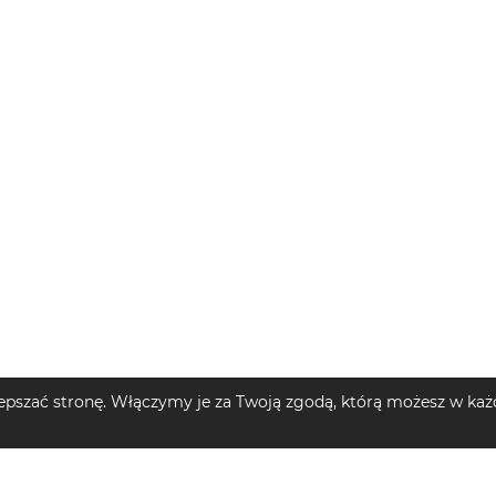
pszać stronę. Włączymy je za Twoją zgodą, którą możesz w każd