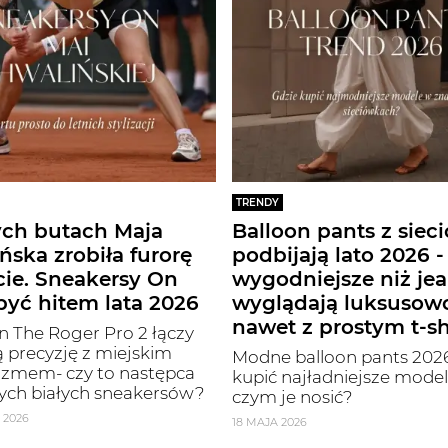
TRENDY
ych butach Maja
Balloon pants z siec
ńska zrobiła furorę
podbijają lato 2026 -
cie. Sneakersy On
wygodniejsze niż jea
yć hitem lata 2026
wyglądają luksusow
nawet z prostym t-s
 The Roger Pro 2 łączy
 precyzję z miejskim
Modne balloon pants 2026
izmem- czy to następca
kupić najładniejsze modele
ych białych sneakersów?
czym je nosić?
 2026
18 MAJA 2026