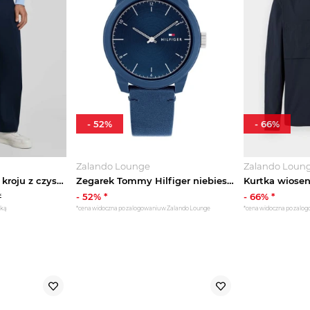
-
52
%
-
66
%
Zalando Lounge
Zalando Loun
Spodnie o szerokim kroju z czystej bawełny model ‘MURRAY’ Tommy Hilfiger Granatowy
Zegarek Tommy Hilfiger niebieski
*
-
52
% *
-
66
% *
żką
*cena widoczna po zalogowaniu w Zalando Lounge
*cena widoczna po zalo