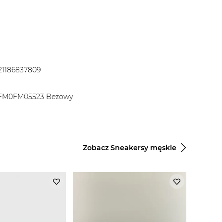
21186837809
x FM0FM05523 Beżowy
Zobacz Sneakersy męskie