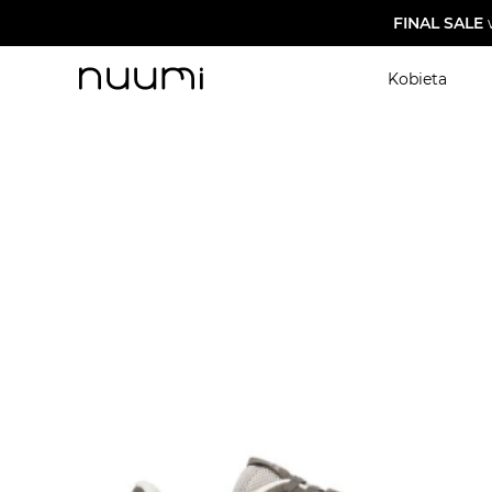
FINAL SALE
Kobieta
nuumi.pl
>
Buty męskie
>
Sneakersy męskie