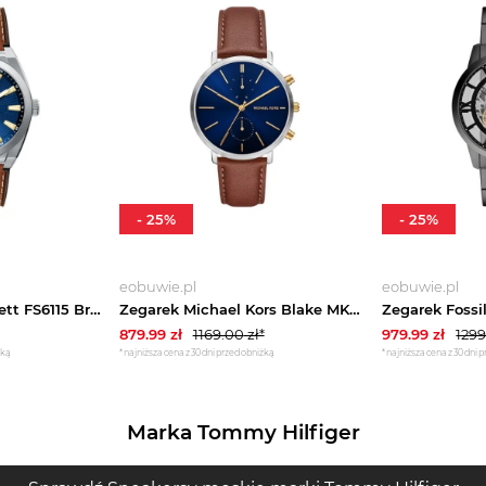
-
25
%
-
25
%
eobuwie.pl
eobuwie.pl
Zegarek Fossil Everett FS6115 Brązowy
Zegarek Michael Kors Blake MK9209 Brązowy
879.99
zł
1169.00
zł*
979.99
zł
1299
żką
*najniższa cena z 30 dni przed obniżką
*najniższa cena z 30 dni 
Marka Tommy Hilfiger