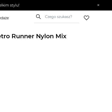
×
lkim stylu!
edaże
tro Runner Nylon Mix