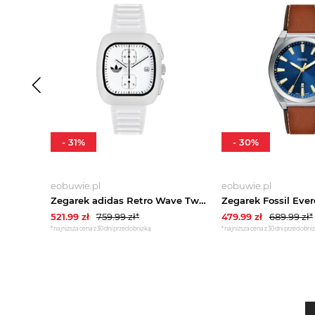
-
31
%
-
30
%
eobuwie.pl
eobuwie.pl
Zegarek adidas Retro Wave Two Chrono AOSY24532 Biały
521.99
zł
759.99
zł*
479.99
zł
689.99
zł*
*najniższa cena z 30 dni przed obniżką
*najniższa cena z 30 dni przed obni