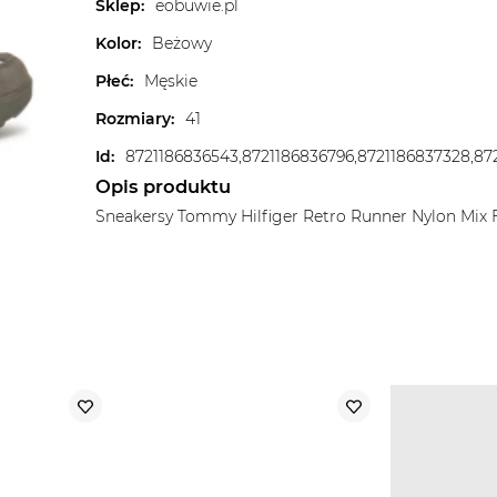
Sklep
:
eobuwie.pl
Kolor
:
Beżowy
Płeć
:
Męskie
Rozmiary
:
41
Id
:
8721186836543,8721186836796,8721186837328,87
Opis produktu
Sneakersy Tommy Hilfiger Retro Runner Nylon Mi