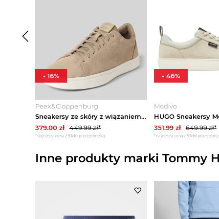
-
16
%
-
46
%
Peek&Cloppenburg
Modivo
Sneakersy ze skóry z wiązaniem Model 'BALTMOORE' Geox Piaskowy
379.00
zł
449.99
zł*
351.99
zł
649.99
zł*
*najniższa cena z 30 dni przed obniżką
*najniższa cena z 30 dni przed obni
Inne produkty marki Tommy Hi