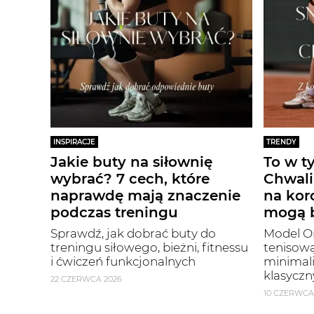
INSPIRACJE
TRENDY
Jakie buty na siłownię
To w t
wybrać? 7 cech, które
Chwali
naprawdę mają znaczenie
na kor
podczas treningu
mogą b
Sprawdź, jak dobrać buty do
Model On
treningu siłowego, bieżni, fitnessu
tenisową
i ćwiczeń funkcjonalnych
minimal
klasyczn
22 CZERWCA 2026
10 CZERWCA