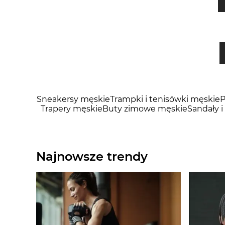
Sneakersy męskie
Trampki i tenisówki męskie
P
Trapery męskie
Buty zimowe męskie
Sandały i
Najnowsze trendy