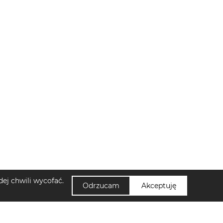
ej chwili wycofać.
Odrzucam
Akceptuję