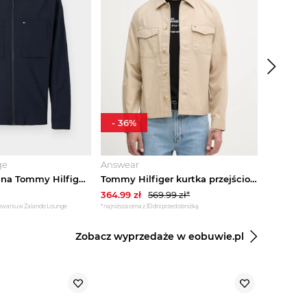
-
36
%
ge
Answear
Answear
Kurtka wiosenna Tommy Hilfiger granatowy
Tommy Hilfiger kurtka przejściowa męska z bawełną beżowy
364.99
zł
569.99
zł*
2289.90
gowaniu w Zalando Lounge
*najniższa cena z 30 dni przed obniżką
Zobacz wyprzedaże w eobuwie.pl