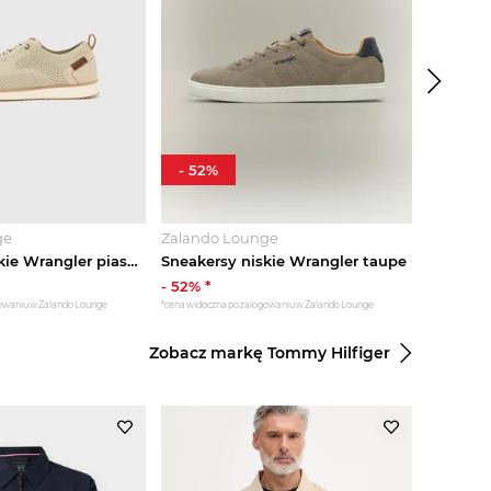
-
52
%
ge
Zalando Lounge
Peek&Cl
Sneakersy niskie Wrangler piaskowy
Sneakersy niskie Wrangler taupe
-
52
% *
579.00
z
gowaniu w Zalando Lounge
*cena widoczna po zalogowaniu w Zalando Lounge
Zobacz markę Tommy Hilfiger