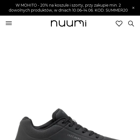
W MOHITO - 20% na koszule i szorty, przy zakupie min. 2
×
dowolnych produktów, w dniach 10.06–14.06. KOD: SUMMER20
nuumi.pl
>
Buty męskie
>
Sneakersy męskie
Marki
Trendy
SZUKAJ
Wyprzedaże