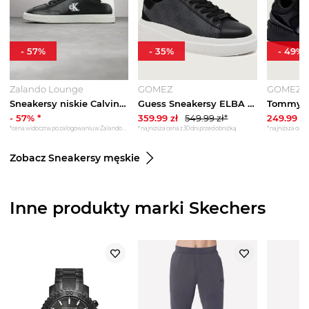
-
57
%
-
35
%
-
49
%
Zalando Lounge
GOMEZ
GOMEZ
Sneakersy niskie Calvin Klein czarny
Guess Sneakersy ELBA | z dodatkiem skóry czarny
-
57
% *
359.99
zł
549.99
zł*
249.99
zł
*cena widoczna po zalogowaniu w Zalando Lounge
*najniższa cena z 30 dni przed obniżką
*najniższa cena 
Zobacz Sneakersy męskie
Inne produkty marki Skechers