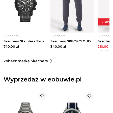
-
30
%
Skechers
Skechers
Skechers
Skechers Stainless Skoszulkal Chronograph zegarek - Metaliczny Watch
Skechers SKECHCLOUD Elevate joggery - Czarny / Grafitowy
740.00
zł
340.00
zł
210.00
zł
*najniższa cena 
Zobacz markę Skechers
Wyprzedaż w eobuwie.pl