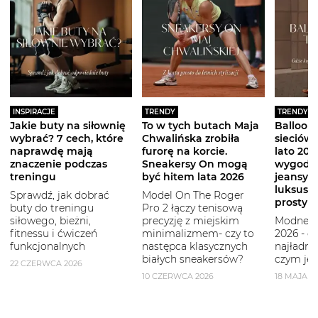
INSPIRACJE
TRENDY
TRENDY
Jakie buty na siłownię
To w tych butach Maja
Balloon 
wybrać? 7 cech, które
Chwalińska zrobiła
sieciówe
naprawdę mają
furorę na korcie.
lato 2026
znaczenie podczas
Sneakersy On mogą
wygodni
treningu
być hitem lata 2026
jeansy i
luksuso
Sprawdź, jak dobrać
Model On The Roger
prostym
buty do treningu
Pro 2 łączy tenisową
siłowego, bieżni,
precyzję z miejskim
Modne b
fitnessu i ćwiczeń
minimalizmem- czy to
2026 - g
funkcjonalnych
następca klasycznych
najładni
białych sneakersów?
czym je 
22 CZERWCA 2026
10 CZERWCA 2026
18 MAJA 2