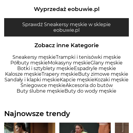
Wyprzedaż eobuwie.pl
Sprawdź Sneakersy męskie w sklepie
eobuwie.pl
Zobacz inne Kategorie
Sneakersy męskie
Trampki i tenisówki męskie
Półbuty męskie
Mokasyny męskie
Glany męskie
Botki i sztyblety męskie
Espadryle męskie
Kalosze męskie
Trapery męskie
Buty zimowe męskie
Sandały i klapki męskie
Kapcie męskie
Kozaki męskie
Śniegowce męskie
Akcesoria do butów
Buty ślubne męskie
Buty do wody męskie
Najnowsze trendy