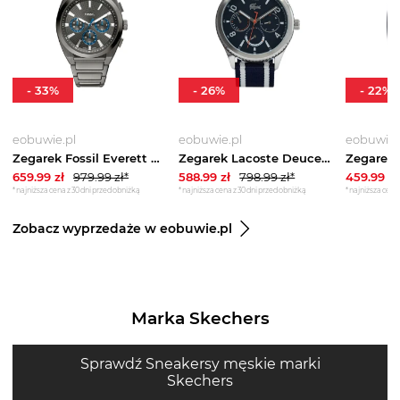
-
33
%
-
26
%
-
22
%
eobuwie.pl
eobuwie.pl
eobuwie.
Zegarek Fossil Everett Chronograph FS6107 Szary
Zegarek Lacoste Deuce 2011290 Granatowy
659.99
zł
979.99
zł*
588.99
zł
798.99
zł*
459.99
zł
*najniższa cena z 30 dni przed obniżką
*najniższa cena z 30 dni przed obniżką
*najniższa cena 
Zobacz wyprzedaże w eobuwie.pl
Marka Skechers
Sprawdź Sneakersy męskie marki
Skechers