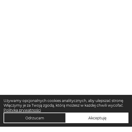
Używamy opcjonalnych cookies analitycznych, aby ulepszać stronę.
Włączymy je za Twoją zgodą, którą możesz w każdej chwili wycofać.
Polityka prywatności
Odrzucam
Akceptuję