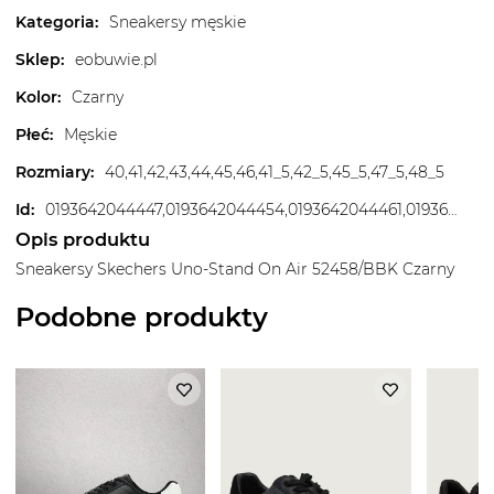
Kategoria
:
Sneakersy męskie
Sklep
:
eobuwie.pl
Kolor
:
Czarny
Płeć
:
Męskie
Rozmiary
:
40,41,42,43,44,45,46,41_5,42_5,45_5,47_5,48_5
Id
:
0193642044447,0193642044454,0193642044461,0193642044478,0193642044485,0193642044492,0193642044508,0193642044515,0193642044522,0193642044539,0193642044546,0193642044553
Opis produktu
Sneakersy Skechers Uno-Stand On Air 52458/BBK Czarny
Podobne produkty