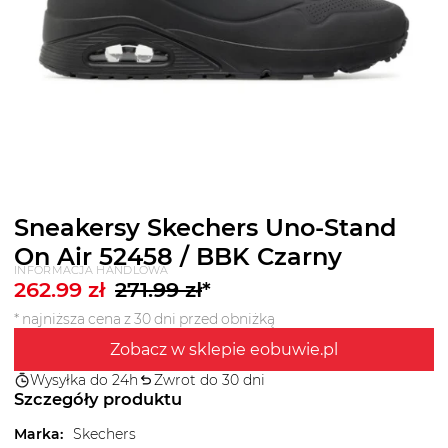
Sneakersy Skechers Uno-Stand
On Air 52458 / BBK Czarny
INFORMACJA HANDLOWA
262.99
zł
271.99
zł
*
* najniższa cena z 30 dni przed obniżką
Zobacz w sklepie eobuwie.pl
Wysyłka do 24h
Zwrot do 30 dni
Szczegóły produktu
Marka
:
Skechers