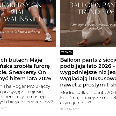
TRENDY
ych butach Maja
Balloon pants z siec
ńska zrobiła furorę
podbijają lato 2026 -
cie. Sneakersy On
wygodniejsze niż jea
yć hitem lata 2026
wyglądają luksusow
nawet z prostym t-s
 The Roger Pro 2 łączy
 precyzję z miejskim
Modne balloon pants 2026
izmem- czy to następca
kupić najładniejsze modele
ych białych sneakersów?
czym je nosić?
 2026
18 MAJA 2026