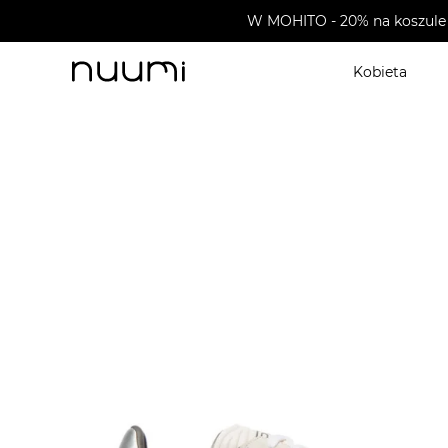
W MOHITO - 20% na koszule 
Kobieta
nuumi.pl
>
Buty męskie
>
Sneakersy męskie