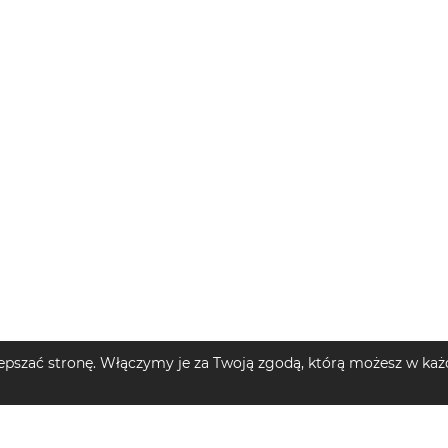
pszać stronę. Włączymy je za Twoją zgodą, którą możesz w każd