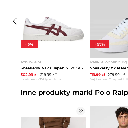
-
5
%
-
57
%
eobuwie.pl
Peek&Cloppenburg
Sneakersy Asics Japan S 1203A615 Biały
302.99
zł
318.99
zł*
119.99
zł
279.99
zł*
*najniższa cena z 30 dni przed obniżką
*najniższa cena z 30 dni przed obni
Inne produkty marki Polo Ral