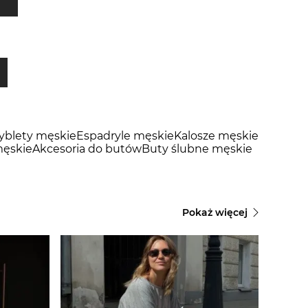
tyblety męskie
Espadryle męskie
Kalosze męskie
ęskie
Akcesoria do butów
Buty ślubne męskie
Pokaż więcej