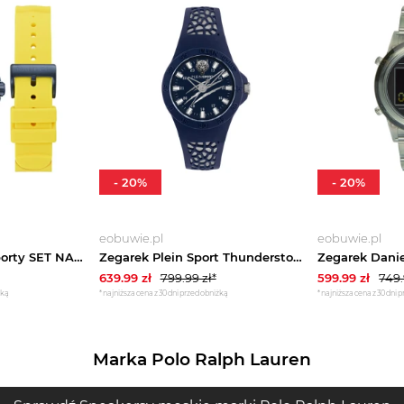
-
20
%
-
20
%
eobuwie.pl
eobuwie.pl
Zegarek Nautica Sporty SET NAPSDS506 Granatowy
Zegarek Plein Sport Thunderstorm PSBBA0223 Niebieski
639.99
zł
799.99
zł*
599.99
zł
749
żką
*najniższa cena z 30 dni przed obniżką
*najniższa cena z 30 dni 
Marka Polo Ralph Lauren