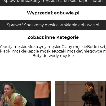
Sprawdź Sneakersy męskie marki Polo Ralph Lauren
Wyprzedaż eobuwie.pl
Sprawdź Sneakersy męskie w sklepie eobuwie.pl
Zobacz inne Kategorie
ółbuty męskie
Mokasyny męskie
Glany męskie
Botki i sz
 klapki męskie
Kapcie męskie
Kozaki męskie
Śniegowce m
Buty do wody męskie