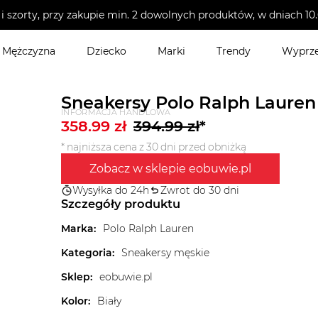
i szorty, przy zakupie min. 2 dowolnych produktów, w dniach 
Mężczyzna
Dziecko
Marki
Trendy
Wyprz
Sneakersy Polo Ralph Lauren
INFORMACJA HANDLOWA
358.99
zł
394.99
zł
*
* najniższa cena z 30 dni przed obniżką
Zobacz w sklepie eobuwie.pl
Wysyłka do 24h
Zwrot do 30 dni
Szczegóły produktu
Marka
:
Polo Ralph Lauren
Kategoria
:
Sneakersy męskie
Sklep
:
eobuwie.pl
Kolor
:
Biały