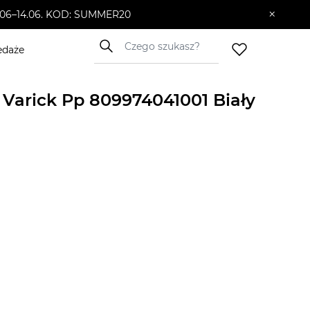
×
10.06–14.06. KOD: SUMMER20
edaże
 Varick Pp 809974041001 Biały