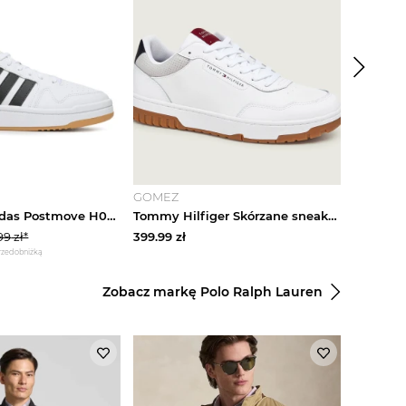
-
20
%
GOMEZ
Modivo
Sneakersy adidas Postmove H00462 Biały
Tommy Hilfiger Skórzane sneakersy Basket Core biały
99
zł*
399.99
zł
198.99
zł
przed obniżką
*najniższa cena
Zobacz markę Polo Ralph Lauren