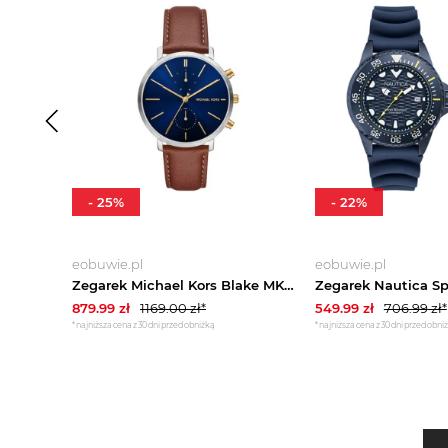
-
25
%
-
22
%
eobuwie.pl
eobuwie.pl
Zegarek Michael Kors Blake MK9209 Brązowy
879.99
zł
1169.00
zł*
549.99
zł
706.99
zł*
*najniższa cena z 30 dni przed obniżką
*najniższa cena z 30 dni przed obni