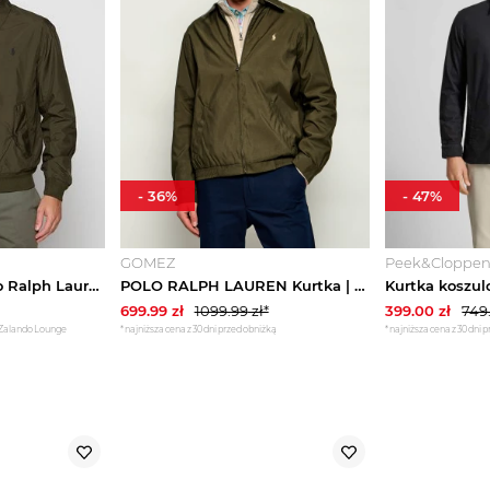
-
36
%
-
47
%
GOMEZ
Peek&Cloppe
Kurtka Bomber Polo Ralph Lauren oliwkowy
POLO RALPH LAUREN Kurtka | Regular Fit oliwkowy
699.99
zł
1099.99
zł*
399.00
zł
749
 Zalando Lounge
*najniższa cena z 30 dni przed obniżką
*najniższa cena z 30 dni 