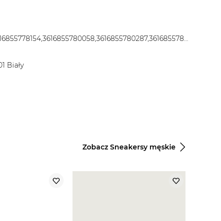
3616855775726,3616855776662,3616855777348,3616855778154,3616855780058,3616855780287,3616855780416,3616855780478,3616855780508,3616855780874,3616855780935
1 Biały
Zobacz Sneakersy męskie