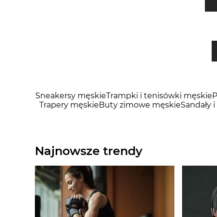
Sneakersy męskie
Trampki i tenisówki męskie
P
Trapery męskie
Buty zimowe męskie
Sandały i
Najnowsze trendy