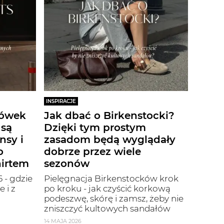
INSPIRACJE
iówek
Jak dbać o Birkenstocki?
 są
Dzięki tym prostym
nsy i
zasadom będą wyglądały
o
dobrze przez wiele
hirtem
sezonów
 - gdzie
Pielęgnacja Birkenstocków krok
 i z
po kroku - jak czyścić korkową
podeszwę, skórę i zamsz, żeby nie
zniszczyć kultowych sandałów
14 MAJA 2026