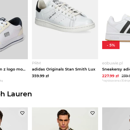
-
5
%
PRM
eobuwie.pl
Sneakersy z detalem z logo model ‘ROB’ Jack&Jones Biały
adidas Originals Stan Smith Lux
359.99
zł
227.99
zł
239.
żką
*najniższa cena z 30 dni 
ph Lauren