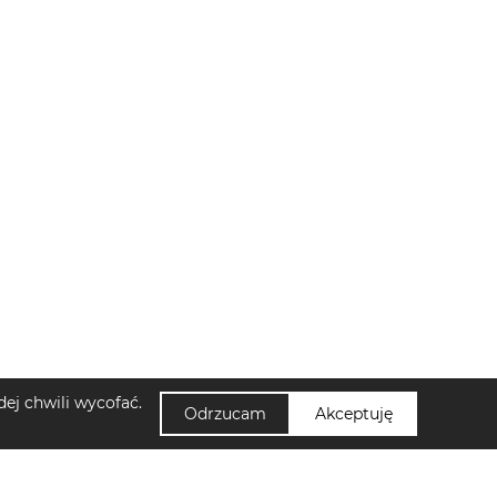
ej chwili wycofać.
Odrzucam
Akceptuję