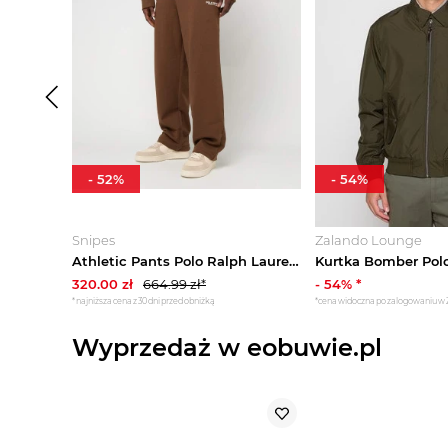
-
52
%
-
54
%
Snipes
Zalando Lounge
Athletic Pants Polo Ralph Lauren brązowy
320.00
zł
664.99
zł*
-
54
% *
*najniższa cena z 30 dni przed obniżką
*cena widoczna po zalogowaniu w
Wyprzedaż w eobuwie.pl