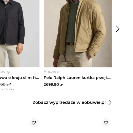
-
10
%
nburg
Answear
Modivo
Kurtka koszulowa o kroju slim fit z kołnierzykiem typu kent Polo Ralph Lauren Czarny
Polo Ralph Lauren kurtka przejściowa męska beżowy
.00
zł*
2699.90
zł
1348.99
z
przed obniżką
*najniższa cena
Zobacz wyprzedaże w eobuwie.pl