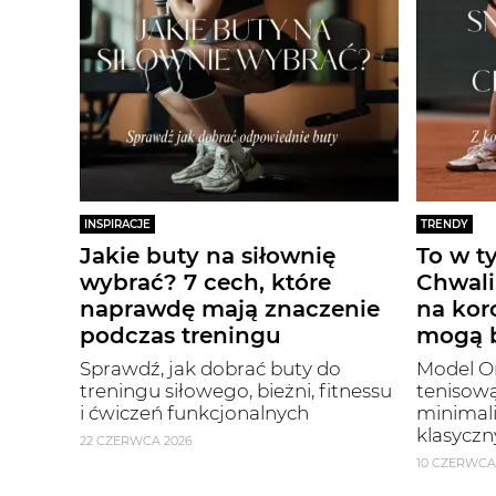
INSPIRACJE
TRENDY
Jakie buty na siłownię
To w t
wybrać? 7 cech, które
Chwali
naprawdę mają znaczenie
na kor
podczas treningu
mogą b
Sprawdź, jak dobrać buty do
Model On
treningu siłowego, bieżni, fitnessu
tenisową
i ćwiczeń funkcjonalnych
minimal
klasyczn
22 CZERWCA 2026
10 CZERWCA