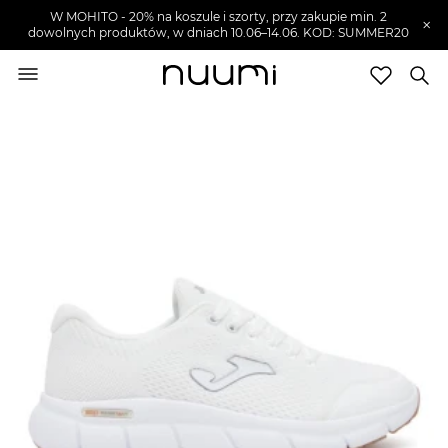
W MOHITO - 20% na koszule i szorty, przy zakupie min. 2
×
dowolnych produktów, w dniach 10.06–14.06. KOD: SUMMER20
nuumi.pl
>
Buty męskie
>
Sneakersy męskie
Marki
Trendy
SZUKAJ
Wyprzedaże