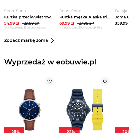
Sport-Shop
Sport-Shop
Butyjana
Kurtka przeciwwiatrowa męska Combi Joma Granatowy
Kurtka męska Alaska Iris Joma Czerwony
54.99
zł
129.99
zł*
69.99
zł
127.99
zł*
359.99
zł
*najniższa cena z 30 dni przed obniżką
*najniższa cena z 30 dni przed obniżką
Zobacz markę Joma
Wyprzedaż w eobuwie.pl
-
25
%
-
22
%
-
20
%