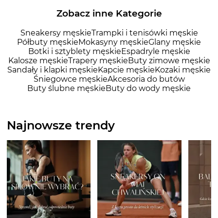
Zobacz inne Kategorie
Sneakersy męskie
Trampki i tenisówki męskie
Półbuty męskie
Mokasyny męskie
Glany męskie
Botki i sztyblety męskie
Espadryle męskie
Kalosze męskie
Trapery męskie
Buty zimowe męskie
Sandały i klapki męskie
Kapcie męskie
Kozaki męskie
Śniegowce męskie
Akcesoria do butów
Buty ślubne męskie
Buty do wody męskie
Najnowsze trendy