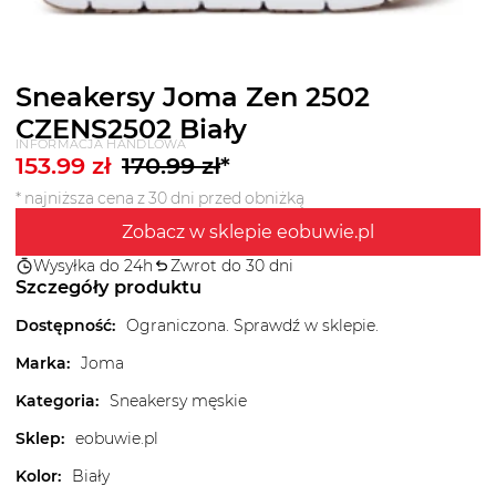
Sneakersy Joma Zen 2502
CZENS2502 Biały
INFORMACJA HANDLOWA
153.99
zł
170.99
zł
*
* najniższa cena z 30 dni przed obniżką
Zobacz w sklepie eobuwie.pl
Wysyłka do 24h
Zwrot do 30 dni
Szczegóły produktu
Dostępność
:
Ograniczona. Sprawdź w sklepie.
Marka
:
Joma
Kategoria
:
Sneakersy męskie
Sklep
:
eobuwie.pl
Kolor
:
Biały