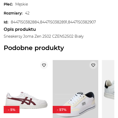
Płeć
:
Męskie
Rozmiary
:
42
Id
:
8447150382884,8447150382891,8447150382907
Opis produktu
Sneakersy Joma Zen 2502 CZENS2502 Biały
Podobne produkty
-
5
%
-
57
%