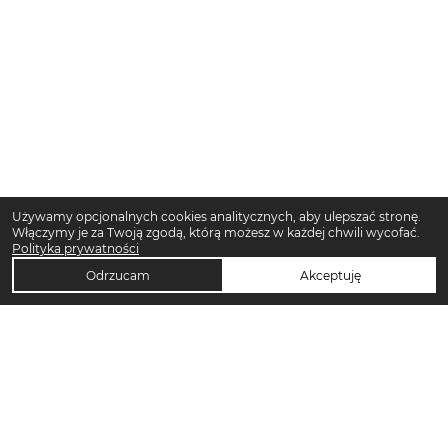
Używamy opcjonalnych cookies analitycznych, aby ulepszać stronę.
Włączymy je za Twoją zgodą, którą możesz w każdej chwili wycofać.
Polityka prywatności
Odrzucam
Akceptuję
TOP KATEGORIE DAMSKIE
Trencze damskie