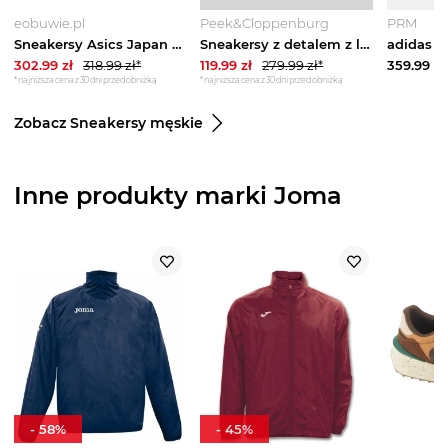
eobuwie.pl
Peek&Cloppenburg
PRM
Sneakersy Asics Japan S 1203A615 Biały
Sneakersy z detalem z logo model ‘ROB’ Jack&Jones Biały
302.99
zł
318.99
zł*
119.99
zł
279.99
zł*
359.99
zł
*najniższa cena z 30 dni przed obniżką
*najniższa cena z 30 dni przed obniżką
Zobacz Sneakersy męskie
Inne produkty marki Joma
-
58
%
-
45
%