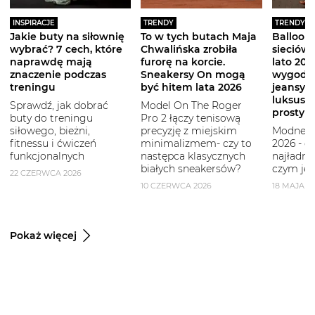
INSPIRACJE
TRENDY
TRENDY
Jakie buty na siłownię
To w tych butach Maja
Balloon 
wybrać? 7 cech, które
Chwalińska zrobiła
sieciówe
naprawdę mają
furorę na korcie.
lato 2026
znaczenie podczas
Sneakersy On mogą
wygodni
treningu
być hitem lata 2026
jeansy i
luksuso
Sprawdź, jak dobrać
Model On The Roger
prostym
buty do treningu
Pro 2 łączy tenisową
siłowego, bieżni,
precyzję z miejskim
Modne b
fitnessu i ćwiczeń
minimalizmem- czy to
2026 - g
funkcjonalnych
następca klasycznych
najładni
białych sneakersów?
czym je 
22 CZERWCA 2026
10 CZERWCA 2026
18 MAJA 2
Pokaż więcej