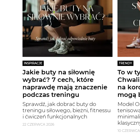
INSPIRACJE
TRENDY
Jakie buty na siłownię
To w t
wybrać? 7 cech, które
Chwali
naprawdę mają znaczenie
na kor
podczas treningu
mogą b
Sprawdź, jak dobrać buty do
Model On
treningu siłowego, bieżni, fitnessu
tenisową
i ćwiczeń funkcjonalnych
minimal
klasyczn
22 CZERWCA 2026
10 CZERWCA