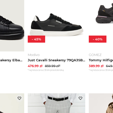
-
45
%
-
40
%
Modivo
GOMEZ
Guess Skórzane sneakersy Elba6 czarny
Just Cavalli Sneakersy 79QA3SB2 ZPB51 Czarny
476.99
zł
859.99
zł*
389.99
zł
649
*najniższa cena z 30 dni przed obniżką
*najniższa cena z 30 dni 