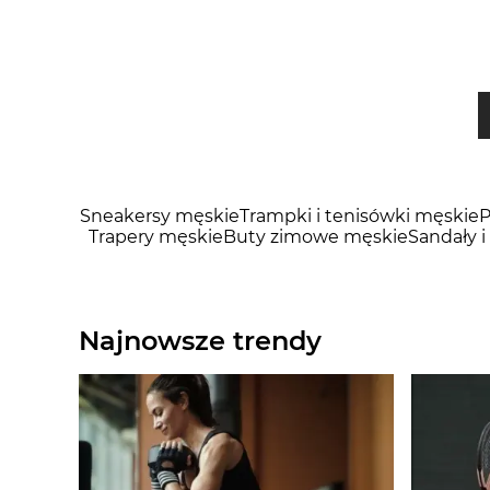
Sneakersy męskie
Trampki i tenisówki męskie
P
Trapery męskie
Buty zimowe męskie
Sandały i
Najnowsze trendy