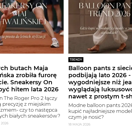
TRENDY
ych butach Maja
Balloon pants z siec
ńska zrobiła furorę
podbijają lato 2026 -
cie. Sneakersy On
wygodniejsze niż jea
yć hitem lata 2026
wyglądają luksusow
nawet z prostym t-s
 The Roger Pro 2 łączy
 precyzję z miejskim
Modne balloon pants 2026
izmem- czy to następca
kupić najładniejsze modele
ych białych sneakersów?
czym je nosić?
 2026
18 MAJA 2026