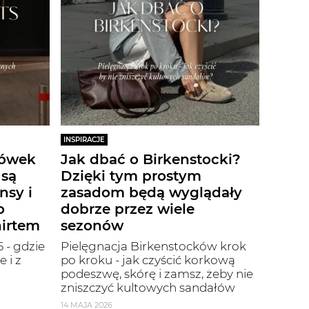
INSPIRACJE
iówek
Jak dbać o Birkenstocki?
 są
Dzięki tym prostym
nsy i
zasadom będą wyglądały
o
dobrze przez wiele
hirtem
sezonów
 - gdzie
Pielęgnacja Birkenstocków krok
 i z
po kroku - jak czyścić korkową
podeszwę, skórę i zamsz, żeby nie
zniszczyć kultowych sandałów
14 MAJA 2026