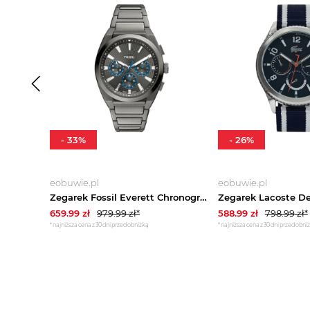
-
33
%
-
26
%
eobuwie.pl
eobuwie.pl
Zegarek Fossil Everett Chronograph FS6107 Szary
659.99
zł
979.99
zł*
588.99
zł
798.99
zł*
*najniższa cena z 30 dni przed obniżką
*najniższa cena z 30 dni przed obni