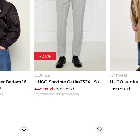
-
36
%
GOMEZ
Answear
HUGO Kurtka bomber Badam2611 | Regular Fit czarny
HUGO Spodnie Getlin232X | Slim Fit | z dodatkiem wełny szary
*
449.99
zł
699.99
zł*
1999.90
zł
żką
*najniższa cena z 30 dni przed obniżką