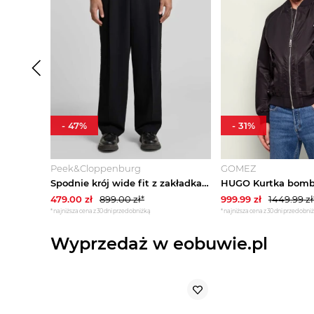
-
47
%
-
31
%
Peek&Cloppenburg
GOMEZ
Spodnie krój wide fit z zakładkami w pasie i dodatkiem żywej wełny model 'FEDIX' Hugo Czarny
479.00
zł
899.00
zł*
999.99
zł
1449.99
zł
*najniższa cena z 30 dni przed obniżką
*najniższa cena z 30 dni przed obni
Wyprzedaż w eobuwie.pl