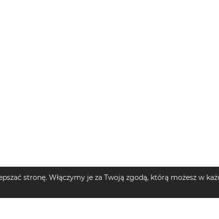
pszać stronę. Włączymy je za Twoją zgodą, którą możesz w każd