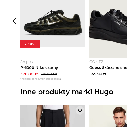
-
38
%
Snipes
GOMEZ
P-6000 Nike czarny
320.00
zł
519.90
zł*
549.99
zł
*najniższa cena z 30 dni przed obniżką
Inne produkty marki Hugo