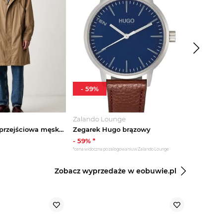
-
59
%
Zalando Lounge
Modivo
HUGO kurtka przejściowa męska z bawełną Miko2631 beżowy
Zegarek Hugo brązowy
-
59
% *
799.99
zł
*cena widoczna po zalogowaniu w Zalando Lounge
Zobacz wyprzedaże w eobuwie.pl