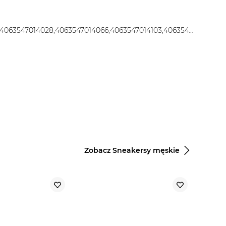
4063546803388,4063546803395,4063547013960,4063547014028,4063547014066,4063547014103,4063547014158
Zobacz Sneakersy męskie