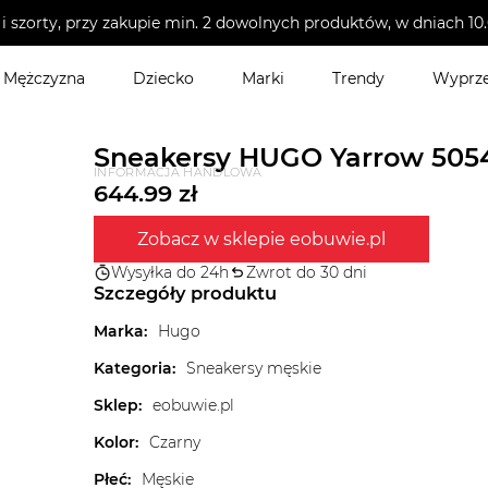
i szorty, przy zakupie min. 2 dowolnych produktów, w dniach 
Mężczyzna
Dziecko
Marki
Trendy
Wyprz
Sneakersy HUGO Yarrow 5054
INFORMACJA HANDLOWA
644.99
zł
Zobacz w sklepie eobuwie.pl
Wysyłka do 24h
Zwrot do 30 dni
Szczegóły produktu
Marka
:
Hugo
Kategoria
:
Sneakersy męskie
Sklep
:
eobuwie.pl
Kolor
:
Czarny
Płeć
:
Męskie