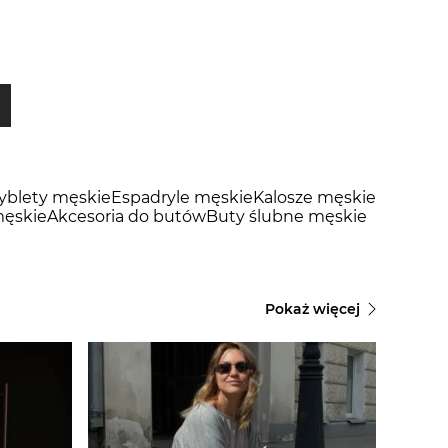
tyblety męskie
Espadryle męskie
Kalosze męskie
ęskie
Akcesoria do butów
Buty ślubne męskie
Pokaż więcej