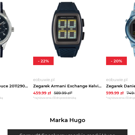
-
22
%
-
20
%
eobuwie.pl
eobuwie.pl
Zegarek Lacoste Deuce 2011290 Granatowy
Zegarek Armani Exchange Kelvin AX2970 Granatowy
459.99
zł
589.99
zł*
599.99
zł
749
żką
*najniższa cena z 30 dni przed obniżką
*najniższa cena z 30 dni 
Marka Hugo