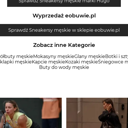
Sprawdź Sneakersy męskie marki Hugo
Wyprzedaż eobuwie.pl
Sprawdź Sneakersy męskie w sklepie eobuwie.pl
Zobacz inne Kategorie
ółbuty męskie
Mokasyny męskie
Glany męskie
Botki i sz
 klapki męskie
Kapcie męskie
Kozaki męskie
Śniegowce m
Buty do wody męskie