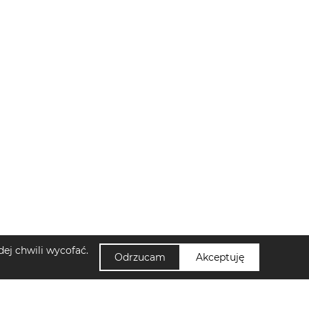
ej chwili wycofać.
Odrzucam
Akceptuję