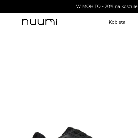
W MOHITO - 20% na koszule 
Kobieta
nuumi.pl
>
Buty męskie
>
Sneakersy męskie