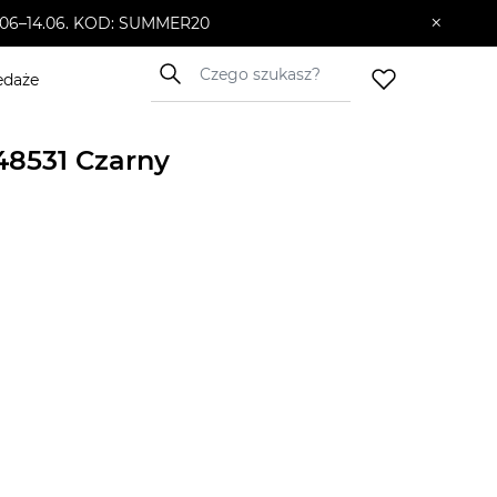
×
10.06–14.06. KOD: SUMMER20
edaże
8531 Czarny