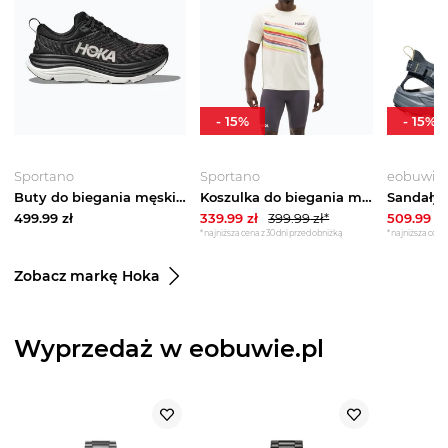
-
15
%
-
15
%
Sportano
Sportano
eobuwie.
Buty do biegania męskie HOKA Gaviota 5 black / white
Koszulka do biegania męska HOKA Race Day alabaster flare Beżowy
499.99
zł
339.99
zł
399.99
zł*
509.99
zł
*najniższa cena z 30 dni przed obniżką
*najniższa cena 
Zobacz markę Hoka
Wyprzedaż w eobuwie.pl