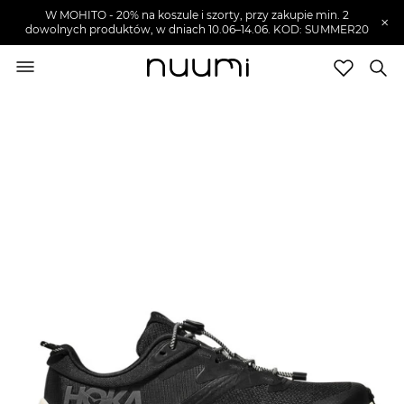
W MOHITO - 20% na koszule i szorty, przy zakupie min. 2
×
dowolnych produktów, w dniach 10.06–14.06. KOD: SUMMER20
nuumi.pl
>
Buty męskie
>
Sneakersy męskie
Marki
Trendy
SZUKAJ
Wyprzedaże