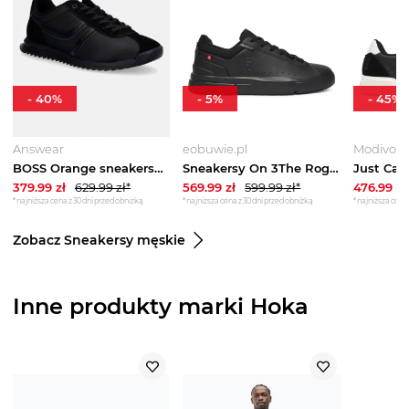
-
40
%
-
5
%
-
45
%
Answear
eobuwie.pl
Modivo
BOSS Orange sneakersy Zayn czarny
Sneakersy On 3The Roger MF30641043 Czarny
379.99
zł
629.99
zł*
569.99
zł
599.99
zł*
476.99
zł
*najniższa cena z 30 dni przed obniżką
*najniższa cena z 30 dni przed obniżką
*najniższa cena 
Zobacz Sneakersy męskie
Inne produkty marki Hoka