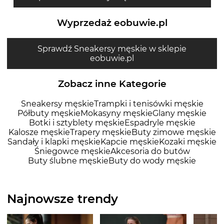
Wyprzedaż eobuwie.pl
Sprawdź Sneakersy męskie w sklepie
eobuwie.pl
Zobacz inne Kategorie
Sneakersy męskie
Trampki i tenisówki męskie
Półbuty męskie
Mokasyny męskie
Glany męskie
Botki i sztyblety męskie
Espadryle męskie
Kalosze męskie
Trapery męskie
Buty zimowe męskie
Sandały i klapki męskie
Kapcie męskie
Kozaki męskie
Śniegowce męskie
Akcesoria do butów
Buty ślubne męskie
Buty do wody męskie
Najnowsze trendy