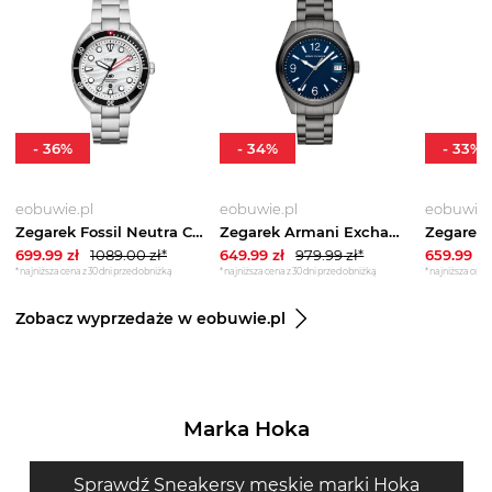
-
36
%
-
34
%
-
33
%
eobuwie.pl
eobuwie.pl
eobuwie.
Zegarek Fossil Neutra Chrono FS6063 Brązowy
Zegarek Armani Exchange Kilian AX1421 Szary
699.99
zł
1089.00
zł*
649.99
zł
979.99
zł*
659.99
zł
*najniższa cena z 30 dni przed obniżką
*najniższa cena z 30 dni przed obniżką
*najniższa cena 
Zobacz wyprzedaże w eobuwie.pl
Marka Hoka
Sprawdź Sneakersy męskie marki Hoka