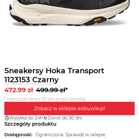
Sneakersy Hoka Transport
1123153 Czarny
INFORMACJA HANDLOWA
472.99
zł
499.99
zł
*
* najniższa cena z 30 dni przed obniżką
Zobacz w sklepie eobuwie.pl
Wysyłka do 24h
Zwrot do 30 dni
Szczegóły produktu
Dostępność
:
Ograniczona. Sprawdź w sklepie.