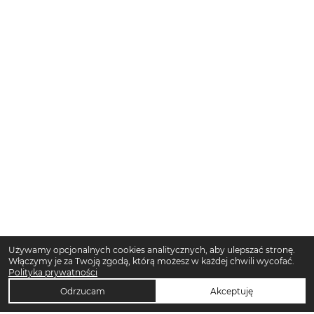
Używamy opcjonalnych cookies analitycznych, aby ulepszać stronę.
Włączymy je za Twoją zgodą, którą możesz w każdej chwili wycofać.
Polityka prywatności
Odrzucam
Akceptuję