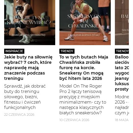
INSPIRACJE
TRENDY
TRENDY
Jakie buty na siłownię
To w tych butach Maja
Balloon 
wybrać? 7 cech, które
Chwalińska zrobiła
sieciówe
naprawdę mają
furorę na korcie.
lato 2026
znaczenie podczas
Sneakersy On mogą
wygodni
treningu
być hitem lata 2026
jeansy i
luksuso
Sprawdź, jak dobrać
Model On The Roger
prostym
buty do treningu
Pro 2 łączy tenisową
siłowego, bieżni,
precyzję z miejskim
Modne b
fitnessu i ćwiczeń
minimalizmem- czy to
2026 - g
funkcjonalnych
następca klasycznych
najładni
białych sneakersów?
czym je 
22 CZERWCA 2026
10 CZERWCA 2026
18 MAJA 2