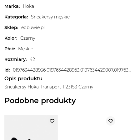
Marka
:
Hoka
Kategoria
:
Sneakersy męskie
Sklep
:
eobuwie.pl
Kolor
:
Czarny
Płeć
:
Męskie
Rozmiary
:
42
Id
:
0197634428956,0197634428963,0197634429007,0197634429014,0197634429021,0197634429038,0197634429045,0197634429052,0197634429090,0197634429106,0197634429113,0197634429120
Opis produktu
Sneakersy Hoka Transport 1123153 Czarny
Podobne produkty