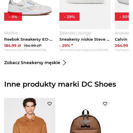
-
5
%
-
29
%
-
50
%
Modivo
Zalando Lounge
Answear
Reebok Sneakersy EO-DEFIANCE 88 100244853 Biały
Sneakersy niskie Steve Madden biały
184.99
zł
194.99
zł*
-
29
% *
264.99
zł
*najniższa cena z 30 dni przed obniżką
*cena widoczna po zalogowaniu w Zalando Lounge
*najniższa cena 
Zobacz Sneakersy męskie
Inne produkty marki DC Shoes