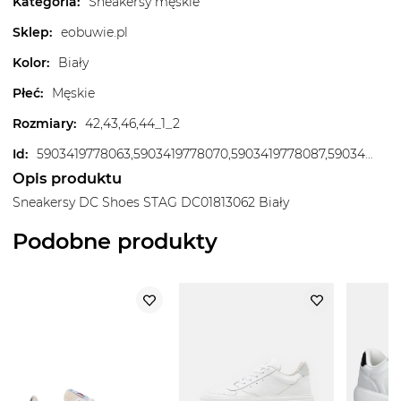
Kategoria
:
Sneakersy męskie
Sklep
:
eobuwie.pl
Kolor
:
Biały
Płeć
:
Męskie
Rozmiary
:
42,43,46,44_1_2
Id
:
5903419778063,5903419778070,5903419778087,5903419778094,5903419778100,5903419778117,5903419778124,5903419778131
Opis produktu
Sneakersy DC Shoes STAG DC01813062 Biały
Podobne produkty