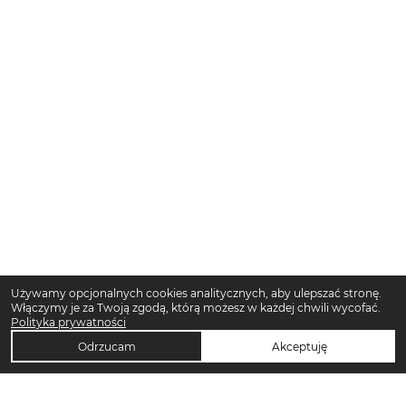
Używamy opcjonalnych cookies analitycznych, aby ulepszać stronę.
Włączymy je za Twoją zgodą, którą możesz w każdej chwili wycofać.
Polityka prywatności
Odrzucam
Akceptuję