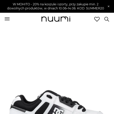
W MOHITO - 20% na koszule i szorty, przy zakupie min. 2
×
dowolnych produktów, w dniach 10.06–14.06. KOD: SUMMER20
nuumi.pl
>
Buty męskie
>
Sneakersy męskie
Marki
Trendy
SZUKAJ
Wyprzedaże