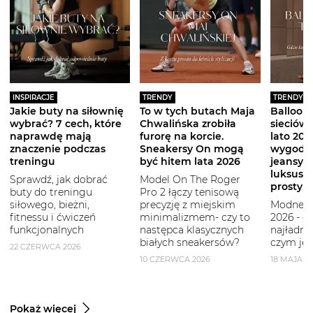
INSPIRACJE
TRENDY
TRENDY
Jakie buty na siłownię
To w tych butach Maja
Balloon 
wybrać? 7 cech, które
Chwalińska zrobiła
sieciówe
naprawdę mają
furorę na korcie.
lato 2026
znaczenie podczas
Sneakersy On mogą
wygodni
treningu
być hitem lata 2026
jeansy i
luksuso
Sprawdź, jak dobrać
Model On The Roger
prostym
buty do treningu
Pro 2 łączy tenisową
siłowego, bieżni,
precyzję z miejskim
Modne b
fitnessu i ćwiczeń
minimalizmem- czy to
2026 - g
funkcjonalnych
następca klasycznych
najładni
białych sneakersów?
czym je 
22 CZERWCA 2026
10 CZERWCA 2026
18 MAJA 2
Pokaż więcej