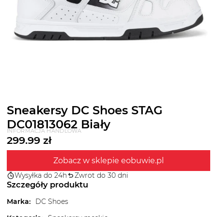
Sneakersy DC Shoes STAG
DC01813062 Biały
INFORMACJA HANDLOWA
299.99
zł
Zobacz w sklepie eobuwie.pl
Wysyłka do 24h
Zwrot do 30 dni
Szczegóły produktu
Marka
:
DC Shoes