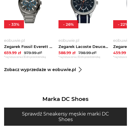
-
33
%
-
26
%
-
22
%
eobuwie.pl
eobuwie.pl
eobuwie.
Zegarek Fossil Everett Chronograph FS6107 Szary
Zegarek Lacoste Deuce 2011290 Granatowy
659.99
zł
979.99
zł*
588.99
zł
798.99
zł*
459.99
zł
*najniższa cena z 30 dni przed obniżką
*najniższa cena z 30 dni przed obniżką
*najniższa cena 
Zobacz wyprzedaże w eobuwie.pl
Marka DC Shoes
Sprawdź Sneakersy męskie marki DC
Shoes