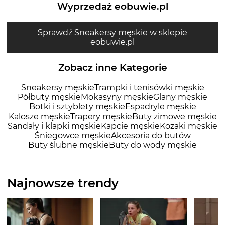
Wyprzedaż eobuwie.pl
Sprawdź Sneakersy męskie w sklepie
eobuwie.pl
Zobacz inne Kategorie
Sneakersy męskie
Trampki i tenisówki męskie
Półbuty męskie
Mokasyny męskie
Glany męskie
Botki i sztyblety męskie
Espadryle męskie
Kalosze męskie
Trapery męskie
Buty zimowe męskie
Sandały i klapki męskie
Kapcie męskie
Kozaki męskie
Śniegowce męskie
Akcesoria do butów
Buty ślubne męskie
Buty do wody męskie
Najnowsze trendy