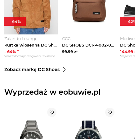
-
64
%
-
42
%
Zalando Lounge
CCC
Modivo
Kurtka wiosenna DC Shoes brązowy
DC SHOES DCI-P-002-07 Khaki
-
64
% *
99.99
zł
144.99
zł
*cena widoczna po zalogowaniu w Zalando Lounge
*najniższa cena 
Zobacz markę DC Shoes
Wyprzedaż w eobuwie.pl