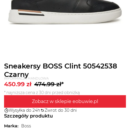
Sneakersy BOSS Clint 50542538
Czarny
INFORMACJA HANDLOWA
450.99
zł
474.99
zł
*
* najniższa cena z 30 dni przed obniżką
Zobacz w sklepie eobuwie.pl
Wysyłka do 24h
Zwrot do 30 dni
Szczegóły produktu
Marka
:
Boss