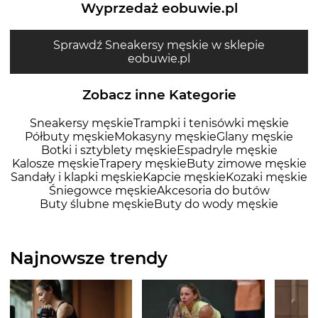
Wyprzedaż eobuwie.pl
Sprawdź Sneakersy męskie w sklepie
eobuwie.pl
Zobacz inne Kategorie
Sneakersy męskie
Trampki i tenisówki męskie
Półbuty męskie
Mokasyny męskie
Glany męskie
Botki i sztyblety męskie
Espadryle męskie
Kalosze męskie
Trapery męskie
Buty zimowe męskie
Sandały i klapki męskie
Kapcie męskie
Kozaki męskie
Śniegowce męskie
Akcesoria do butów
Buty ślubne męskie
Buty do wody męskie
Najnowsze trendy