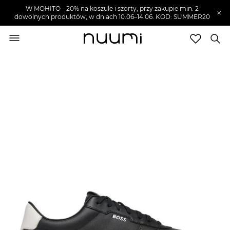
W MOHITO - 20% na koszule i szorty, przy zakupie min. 2
×
dowolnych produktów, w dniach 10.06–14.06. KOD: SUMMER20
nuumi.pl
>
Buty męskie
>
Sneakersy męskie
Marki
Trendy
SZUKAJ
Wyprzedaże