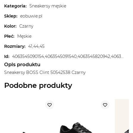
Kategoria
:
Sneakersy męskie
Sklep
:
eobuwie.pl
Kolor
:
Czarny
Płeć
:
Męskie
Rozmiary
:
41,44,45
Id
:
4063545090154,4063545091540,4063545820942,4063545820959,4063545820966,4063545820973,4063545820980
Opis produktu
Sneakersy BOSS Clint 50542538 Czarny
Podobne produkty