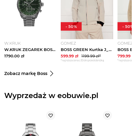
-
50
%
-
50
%
W.KRUK
GOMEZ
GOMEZ
W.KRUK ZEGAREK BOSS GRAND PRIX
BOSS GREEN Kurtka J_Alley | Regular Fit beżowy
1790.00
zł
599.99
zł
1199.99
zł*
799.99
zł
*najniższa cena z 30 dni przed obniżką
*najniższa cena 
Zobacz markę Boss
Wyprzedaż w eobuwie.pl