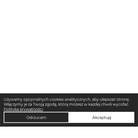
Używamy opcjonalnych cookies analitycznych, aby ulepszać stronę.
Włączymy je za Twoją zgodą, którą możesz w każdej chwili wycofać.
Polityka prywatności
Odrzucam
Akceptuję