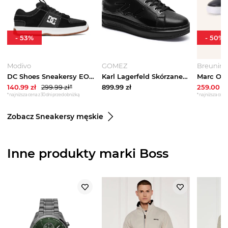
-
53
%
-
50
%
Modivo
GOMEZ
Breuning
DC Shoes Sneakersy EO-LYNX ZERO ADYS100615-XKKW Czarny
Karl Lagerfeld Skórzane sneakersy KAPRI czarny
140.99
zł
299.99
zł*
899.99
zł
259.00
zł
*najniższa cena z 30 dni przed obniżką
*najniższa cena 
Zobacz Sneakersy męskie
Inne produkty marki Boss