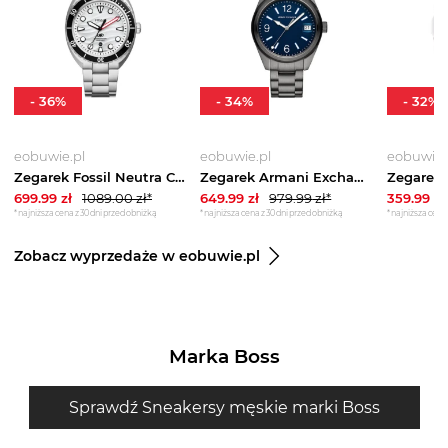
-
36
%
-
34
%
-
32
%
eobuwie.pl
eobuwie.pl
eobuwie.
Zegarek Fossil Neutra Chrono FS6063 Brązowy
Zegarek Armani Exchange Kilian AX1421 Szary
699.99
zł
1089.00
zł*
649.99
zł
979.99
zł*
359.99
zł
*najniższa cena z 30 dni przed obniżką
*najniższa cena z 30 dni przed obniżką
*najniższa cena 
Zobacz wyprzedaże w eobuwie.pl
Marka Boss
Sprawdź Sneakersy męskie marki Boss