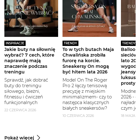
INSPIRACJE
TRENDY
TRENDY
Jakie buty na siłownię
To w tych butach Maja
Balloon 
wybrać? 7 cech, które
Chwalińska zrobiła
sieciówe
naprawdę mają
furorę na korcie.
lato 2026
znaczenie podczas
Sneakersy On mogą
wygodni
treningu
być hitem lata 2026
jeansy i
luksuso
Sprawdź, jak dobrać
Model On The Roger
prostym
buty do treningu
Pro 2 łączy tenisową
siłowego, bieżni,
precyzję z miejskim
Modne b
fitnessu i ćwiczeń
minimalizmem- czy to
2026 - g
funkcjonalnych
następca klasycznych
najładni
białych sneakersów?
czym je 
22 CZERWCA 2026
10 CZERWCA 2026
18 MAJA 2
Pokaż więcej