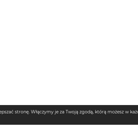
pszać stronę. Włączymy je za Twoją zgodą, którą możesz w każd