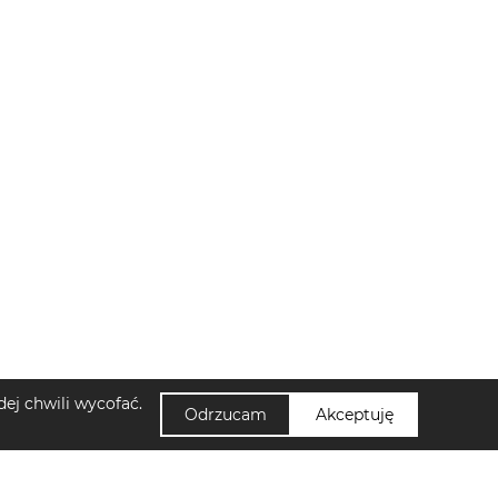
ej chwili wycofać.
Odrzucam
Akceptuję