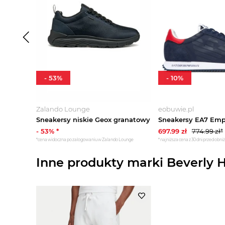
-
53
%
-
10
%
Zalando Lounge
eobuwie.pl
Sneakersy niskie Geox granatowy
-
53
% *
697.99
zł
774.99
zł*
*cena widoczna po zalogowaniu w Zalando Lounge
*najniższa cena z 30 dni przed obni
Inne produkty marki Beverly Hi