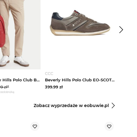
-
20
%
CCC
CCC
Plecak Beverly Hills Polo Club BHPC-H-001-08 Czerwony
Beverly Hills Polo Club EO-SCOTT-12 MI08 Szary
99
zł*
399.99
zł
199.99
zł
przed obniżką
*najniższa cena
Zobacz wyprzedaże w eobuwie.pl