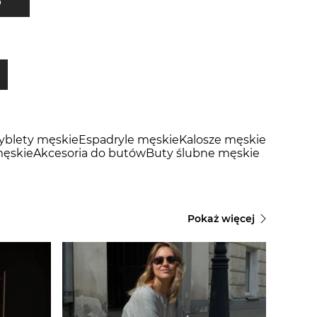
b
tyblety męskie
Espadryle męskie
Kalosze męskie
ęskie
Akcesoria do butów
Buty ślubne męskie
Pokaż więcej