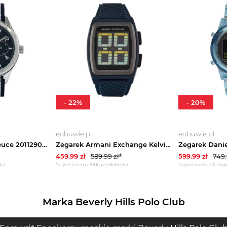
-
22
%
-
20
%
eobuwie.pl
eobuwie.pl
Zegarek Lacoste Deuce 2011290 Granatowy
Zegarek Armani Exchange Kelvin AX2970 Granatowy
459.99
zł
589.99
zł*
599.99
zł
749
żką
*najniższa cena z 30 dni przed obniżką
*najniższa cena z 30 dni 
Marka Beverly Hills Polo Club