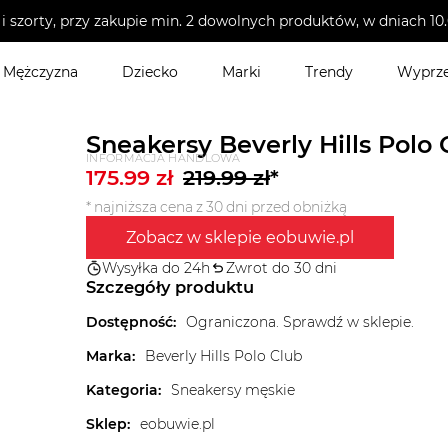
i szorty, przy zakupie min. 2 dowolnych produktów, w dniach 
Mężczyzna
Dziecko
Marki
Trendy
Wyprz
Sneakersy Beverly Hills Pol
INFORMACJA HANDLOWA
175.99
zł
219.99
zł
*
* najniższa cena z 30 dni przed obniżką
Zobacz w sklepie eobuwie.pl
Wysyłka do 24h
Zwrot do 30 dni
Szczegóły produktu
Dostępność
:
Ograniczona. Sprawdź w sklepie.
Marka
:
Beverly Hills Polo Club
Kategoria
:
Sneakersy męskie
Sklep
:
eobuwie.pl