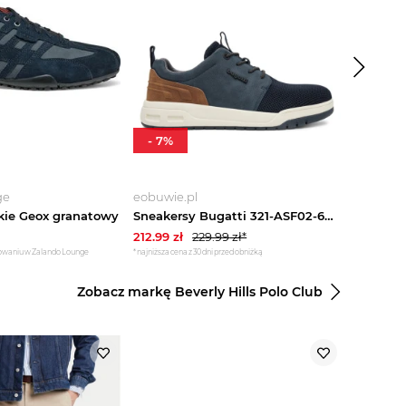
-
7
%
-
5
%
ge
eobuwie.pl
eobuwie.
kie Geox granatowy
Sneakersy Bugatti 321-ASF02-6900 Granatowy
212.99
zł
229.99
zł*
293.99
zł
gowaniu w Zalando Lounge
*najniższa cena z 30 dni przed obniżką
*najniższa cena
Zobacz markę Beverly Hills Polo Club