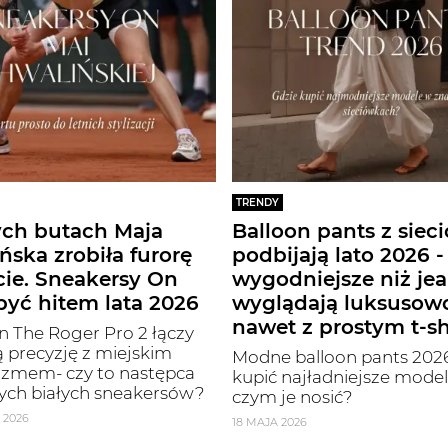
TRENDY
ych butach Maja
Balloon pants z siec
ńska zrobiła furorę
podbijają lato 2026 -
cie. Sneakersy On
wygodniejsze niż jea
yć hitem lata 2026
wyglądają luksusow
nawet z prostym t-s
 The Roger Pro 2 łączy
 precyzję z miejskim
Modne balloon pants 2026
izmem- czy to następca
kupić najładniejsze modele
ych białych sneakersów?
czym je nosić?
 2026
18 MAJA 2026