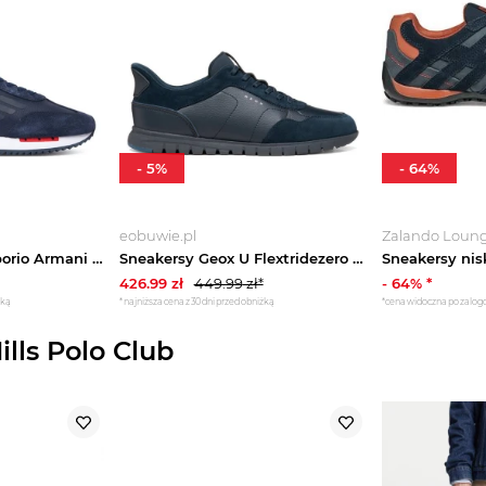
-
5
%
-
64
%
eobuwie.pl
Zalando Loun
Sneakersy EA7 Emporio Armani 7X000870 AF28085 MB786 Granatowy
Sneakersy Geox U Flextridezero Plus U66NEA 0BU22 C4021 Granatowy
Sneakersy nis
426.99
zł
449.99
zł*
-
64
% *
żką
*najniższa cena z 30 dni przed obniżką
*cena widoczna po zalo
lls Polo Club