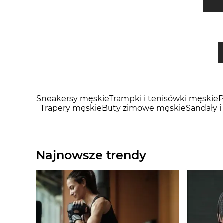
Sneakersy męskie
Trampki i tenisówki męskie
P
Trapery męskie
Buty zimowe męskie
Sandały i
Najnowsze trendy