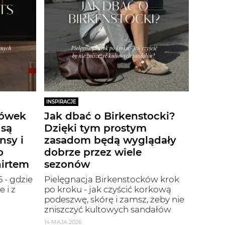
INSPIRACJE
iówek
Jak dbać o Birkenstocki?
 są
Dzięki tym prostym
nsy i
zasadom będą wyglądały
o
dobrze przez wiele
hirtem
sezonów
 - gdzie
Pielęgnacja Birkenstocków krok
 i z
po kroku - jak czyścić korkową
podeszwę, skórę i zamsz, żeby nie
zniszczyć kultowych sandałów
14 MAJA 2026