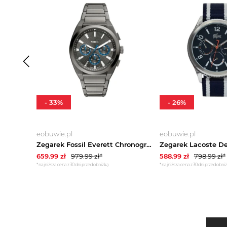
-
33
%
-
26
%
eobuwie.pl
eobuwie.pl
Zegarek Fossil Everett Chronograph FS6107 Szary
659.99
zł
979.99
zł*
588.99
zł
798.99
zł*
*najniższa cena z 30 dni przed obniżką
*najniższa cena z 30 dni przed obni