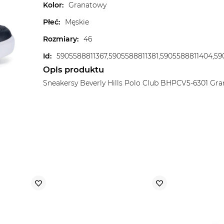
Kolor
:
Granatowy
Płeć
:
Męskie
Rozmiary
:
46
Id
:
5905588811367,5905588811381,5905588811404,59
Opis produktu
Sneakersy Beverly Hills Polo Club BHPCV5-6301 Gr