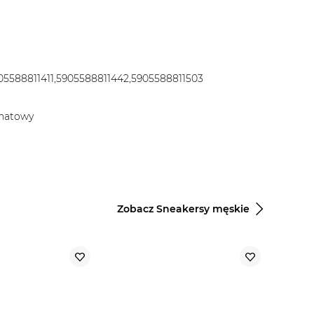
05588811411,5905588811442,5905588811503
anatowy
Zobacz Sneakersy męskie