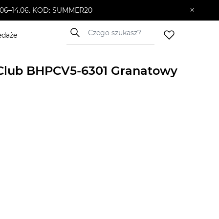
×
10.06–14.06. KOD: SUMMER20
edaże
o Club BHPCV5-6301 Granatowy