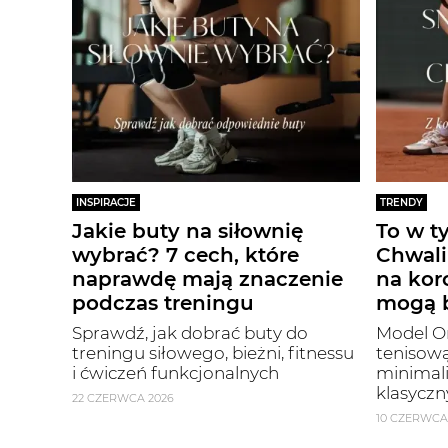
INSPIRACJE
TRENDY
Jakie buty na siłownię
To w t
wybrać? 7 cech, które
Chwali
naprawdę mają znaczenie
na kor
podczas treningu
mogą b
Sprawdź, jak dobrać buty do
Model On
treningu siłowego, bieżni, fitnessu
tenisową
i ćwiczeń funkcjonalnych
minimal
klasyczn
22 CZERWCA 2026
10 CZERWCA