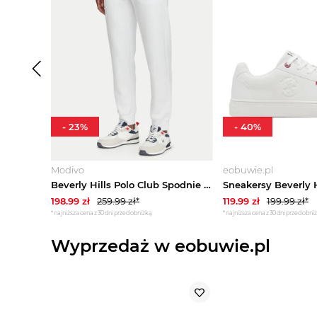
-
23
%
-
40
%
Modivo
eobuwie.pl
Beverly Hills Polo Club Spodnie dresowe M6340B Biały Regular Fit
198.99
zł
259.99
zł*
119.99
zł
199.99
zł*
*najniższa cena z 30 dni przed obniżką
*najniższa cena z 30 dni przed obni
Wyprzedaż w eobuwie.pl