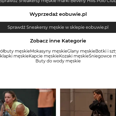
Sprawdź Sneakersy męskie marki Beverly Hills Polo Clu
Wyprzedaż eobuwie.pl
Sprawdź Sneakersy męskie w sklepie eobuwie.pl
Zobacz inne Kategorie
ółbuty męskie
Mokasyny męskie
Glany męskie
Botki i sz
 klapki męskie
Kapcie męskie
Kozaki męskie
Śniegowce m
Buty do wody męskie