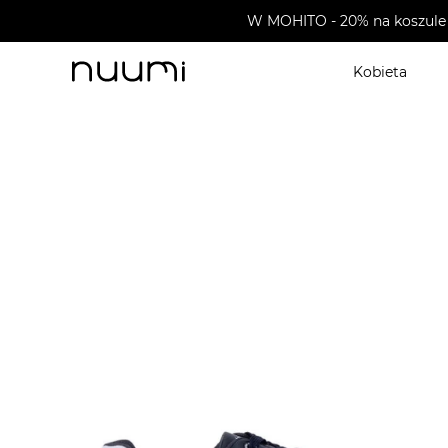
W MOHITO - 20% na koszule 
Kobieta
nuumi.pl
>
Buty męskie
>
Sneakersy męskie