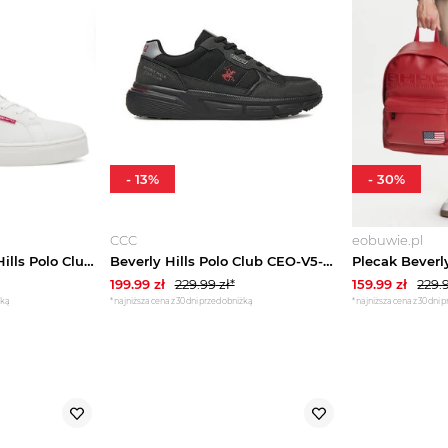
-
13
%
-
30
%
CCC
eobuwie.pl
Sneakersy Beverly Hills Polo Club M-AF210880-B Biały
Beverly Hills Polo Club CEO-V5-MARCO Czarny
199.99
zł
229.99
zł*
159.99
zł
229.
żką
*najniższa cena z 30 dni przed obniżką
*najniższa cena z 30 dni 