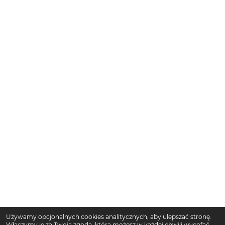
Używamy opcjonalnych cookies analitycznych, aby ulepszać stronę.
Włączymy je za Twoją zgodą, którą możesz w każdej chwili wycofać.