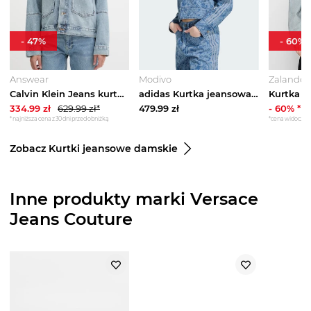
-
47
%
-
60
%
Answear
Modivo
Zalando 
Calvin Klein Jeans kurtka jeansowa niebieski
adidas Kurtka jeansowa Liberty London Firebird Denim Tracktop KR6674 Niebieski Regular Fit
334.99
zł
629.99
zł*
479.99
zł
-
60
% *
*najniższa cena z 30 dni przed obniżką
Zobacz Kurtki jeansowe damskie
Inne produkty marki Versace
Jeans Couture