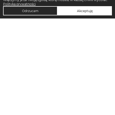
Polityka prywatności
Odrzucam
Akceptuję
TOP KATEGORIE DAMSKIE
Trencze damskie
Klapki płaskie damskie
Sukienki midi damskie
Sukienki maxi damskie
Klapki damskie
Torebki crossbody
Sandały damskie
Torebki tote bag
Sukienki codzienne damskie
Sandały na koturnie
Pierścionki
Sandały na obcasie
Szorty damskie
Spodnie dresowe damskie