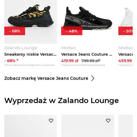
-
68
%
-
48
%
-
50
%
Zalando Lounge
Modivo
Modivo
Sneakersy niskie Versace Jeans Couture czarny
Versace Jeans Couture Sneakersy 79VA3SA8 ZSC96 899 Czarny
-
68
% *
419.99
zł
799.99
zł*
459.99
zł
*cena widoczna po zalogowaniu w Zalando Lounge
*najniższa cena z 30 dni przed obniżką
*najniższa cena 
Zobacz markę Versace Jeans Couture
Wyprzedaż w Zalando Lounge