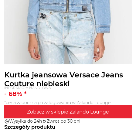
Kurtka jeansowa Versace Jeans
Couture niebieski
INFORMACJA HANDLOWA
-
68
% *
*cena widoczna po zalogowaniu w Zalando Lounge
Zobacz w sklepie Zalando Lounge
Wysyłka do 24h
Zwrot do 30 dni
Szczegóły produktu