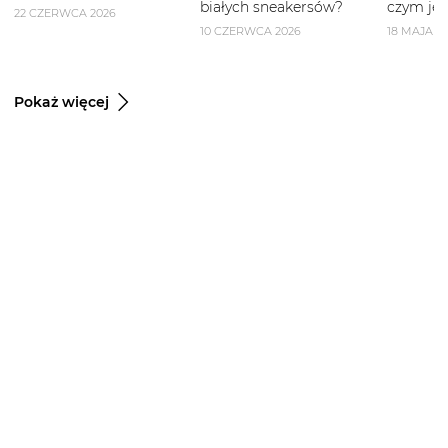
białych sneakersów?
czym je 
22 CZERWCA 2026
10 CZERWCA 2026
18 MAJA 2
Pokaż więcej