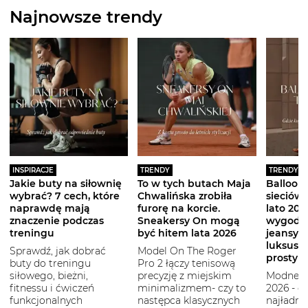
Najnowsze trendy
INSPIRACJE
TRENDY
TRENDY
Jakie buty na siłownię
To w tych butach Maja
Balloon 
wybrać? 7 cech, które
Chwalińska zrobiła
sieciówe
naprawdę mają
furorę na korcie.
lato 2026
znaczenie podczas
Sneakersy On mogą
wygodni
treningu
być hitem lata 2026
jeansy i
luksuso
Sprawdź, jak dobrać
Model On The Roger
prostym
buty do treningu
Pro 2 łączy tenisową
siłowego, bieżni,
precyzję z miejskim
Modne b
fitnessu i ćwiczeń
minimalizmem- czy to
2026 - g
funkcjonalnych
następca klasycznych
najładni