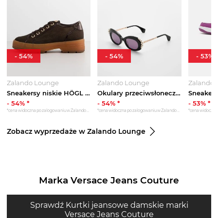
-
54
%
-
54
%
-
53
%
Zalando Lounge
Zalando Lounge
Zalando 
Sneakersy niskie HÖGL oliwkowy
Okulary przeciwsłoneczne Vivienne Westwood czarny
-
54
% *
-
54
% *
-
53
% *
*cena widoczna po zalogowaniu w Zalando Lounge
*cena widoczna po zalogowaniu w Zalando Lounge
Zobacz wyprzedaże w Zalando Lounge
Marka Versace Jeans Couture
Sprawdź Kurtki jeansowe damskie marki
Versace Jeans Couture