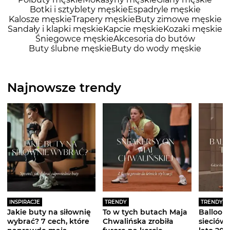
Botki i sztyblety męskie
Espadryle męskie
Kalosze męskie
Trapery męskie
Buty zimowe męskie
Sandały i klapki męskie
Kapcie męskie
Kozaki męskie
Śniegowce męskie
Akcesoria do butów
Buty ślubne męskie
Buty do wody męskie
Najnowsze trendy
INSPIRACJE
TRENDY
TRENDY
Jakie buty na siłownię
To w tych butach Maja
Balloon 
wybrać? 7 cech, które
Chwalińska zrobiła
sieciówe