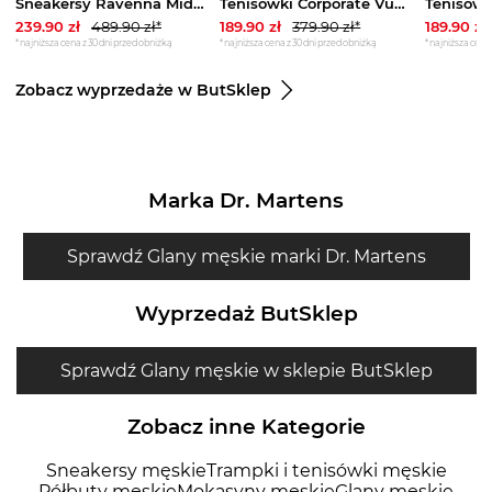
Sneakersy Ravenna Mid FM8RAM FAL12 Coal (GU379-a) Guess
Tenisówki Corporate Vulc Canvas Black FM0FM04954 BDS (TH1028-a) Tommy Hilfiger
239.90
zł
489.90
zł*
189.90
zł
379.90
zł*
189.90
zł
*najniższa cena z 30 dni przed obniżką
*najniższa cena z 30 dni przed obniżką
*najniższa cena 
Zobacz wyprzedaże w ButSklep
Marka Dr. Martens
Sprawdź Glany męskie marki Dr. Martens
Wyprzedaż ButSklep
Sprawdź Glany męskie w sklepie ButSklep
Zobacz inne Kategorie
Sneakersy męskie
Trampki i tenisówki męskie
Półbuty męskie
Mokasyny męskie
Glany męskie