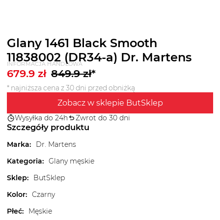
Glany 1461 Black Smooth
11838002 (DR34-a) Dr. Martens
INFORMACJA HANDLOWA
679.9
zł
849.9
zł
*
* najniższa cena z 30 dni przed obniżką
Zobacz w sklepie ButSklep
Wysyłka do 24h
Zwrot do 30 dni
Szczegóły produktu
Marka
:
Dr. Martens
Kategoria
:
Glany męskie
Sklep
:
ButSklep
Kolor
:
Czarny
Płeć
:
Męskie