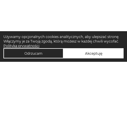
Używamy opcjonalnych cookies analitycznych, aby ulepszać stronę.
Włączymy je za Twoją zgodą, którą możesz w każdej chwili wycofać.
Polityka prywatności
Odrzucam
Akceptuję
TOP KATEGORIE DAMSKIE
Trencze damskie
Klapki płaskie damskie
Sukienki midi damskie
Sukienki maxi damskie
Klapki damskie
Torebki crossbody