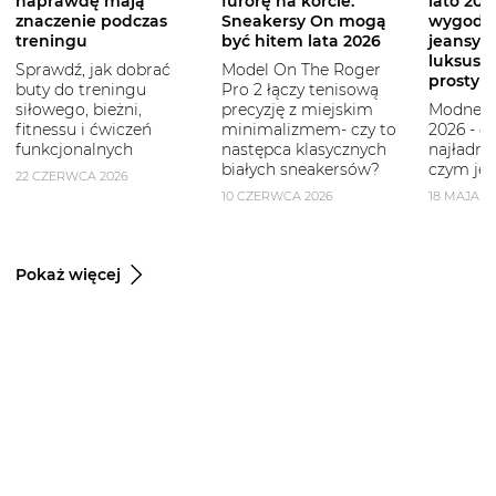
naprawdę mają
furorę na korcie.
lato 2026
znaczenie podczas
Sneakersy On mogą
wygodni
treningu
być hitem lata 2026
jeansy i
luksuso
Sprawdź, jak dobrać
Model On The Roger
prostym
buty do treningu
Pro 2 łączy tenisową
siłowego, bieżni,
precyzję z miejskim
Modne b
fitnessu i ćwiczeń
minimalizmem- czy to
2026 - g
funkcjonalnych
następca klasycznych
najładni
białych sneakersów?
czym je 
22 CZERWCA 2026
10 CZERWCA 2026
18 MAJA 2
Pokaż więcej