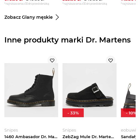
*najniższa cena z 30 dni przed obniżką
*najniższa cena z 30 dni przed obniżką
*najniższa cena 
Zobacz Glany męskie
Inne produkty marki Dr. Martens
-
33
%
-
10
%
Snipes
Snipes
eobuwie.
1460 Ambasador Dr. Martens czarny
ZebZag Mule Dr. Martens czarny