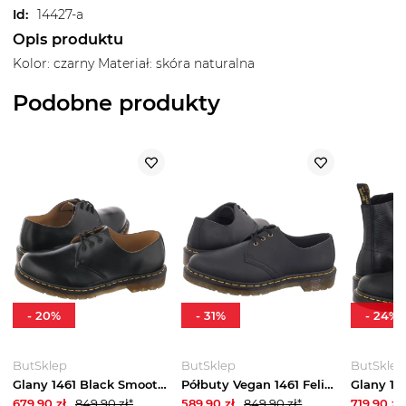
Id
:
14427-a
Opis produktu
Kolor: czarny Materiał: skóra naturalna
Podobne produkty
-
20
%
-
31
%
-
24
%
ButSklep
ButSklep
ButSklep
Glany 1461 Black Smooth 11838002 (DR34-a) Dr. Martens
Półbuty Vegan 1461 Felix Rub Off Black 14046001 (DR82-a) Dr. Martens
679.90
zł
849.90
zł*
589.90
zł
849.90
zł*
719.90
zł