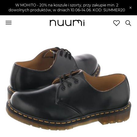
W MOHITO - 20% na koszule i szorty, przy zakupie min. 2
×
dowolnych produktów, w dniach 10.06–14.06. KOD: SUMMER20
nuumi.pl
>
Buty męskie
>
Glany męskie
Marki
Trendy
SZUKAJ
Wyprzedaże