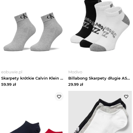
eobuwie.pl
Modivo
Skarpety krótkie Calvin Klein Jeans 701228805 Szary
Billabong Skarpety długie AS_BILLABONG_01Z_SS25 (3-PACK) Biały
59.99
zł
29.99
zł