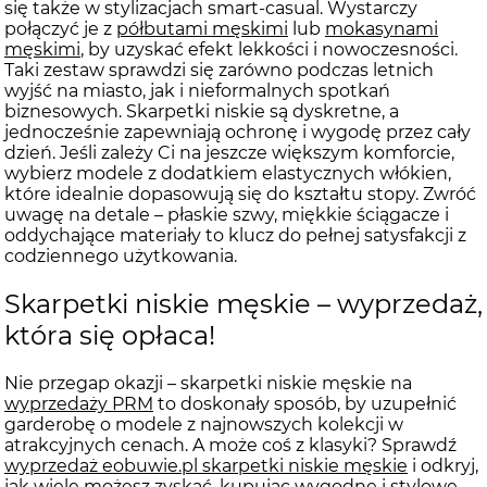
się także w stylizacjach smart-casual. Wystarczy
połączyć je z
półbutami męskimi
lub
mokasynami
męskimi
, by uzyskać efekt lekkości i nowoczesności.
Taki zestaw sprawdzi się zarówno podczas letnich
wyjść na miasto, jak i nieformalnych spotkań
biznesowych. Skarpetki niskie są dyskretne, a
jednocześnie zapewniają ochronę i wygodę przez cały
dzień. Jeśli zależy Ci na jeszcze większym komforcie,
wybierz modele z dodatkiem elastycznych włókien,
które idealnie dopasowują się do kształtu stopy. Zwróć
uwagę na detale – płaskie szwy, miękkie ściągacze i
oddychające materiały to klucz do pełnej satysfakcji z
codziennego użytkowania.
Skarpetki niskie męskie – wyprzedaż,
która się opłaca!
Nie przegap okazji – skarpetki niskie męskie na
wyprzedaży PRM
to doskonały sposób, by uzupełnić
garderobę o modele z najnowszych kolekcji w
atrakcyjnych cenach. A może coś z klasyki? Sprawdź
wyprzedaż eobuwie.pl skarpetki niskie męskie
i odkryj,
jak wiele możesz zyskać, kupując wygodne i stylowe