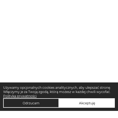
Używamy opcjonalnych cookies analitycznych, aby ulepszać stronę.
Włączymy je za Twoją zgodą, którą możesz w każdej chwili wycofać.
Polityka prywatności
Odrzucam
Akceptuję