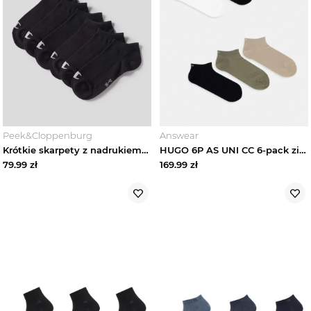
Wyprzedaże
Peek&Cloppenburg
Answear
Krótkie skarpety z nadrukiem z logo w zestawie 6 szt. Champion Czarny
HUGO 6P AS UNI CC 6-pack zielony
79.99
zł
169.99
zł