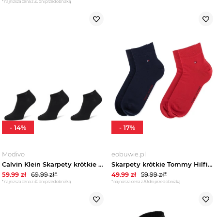
*najniższa cena z 30 dni przed obniżką
-
14
%
-
17
%
Modivo
eobuwie.pl
Calvin Klein Skarpety krótkie 701234366 Czarny
Skarpety krótkie Tommy Hilfiger 342025001 Granatowy
59.99
zł
69.99
zł*
49.99
zł
59.99
zł*
*najniższa cena z 30 dni przed obniżką
*najniższa cena z 30 dni przed obniżką