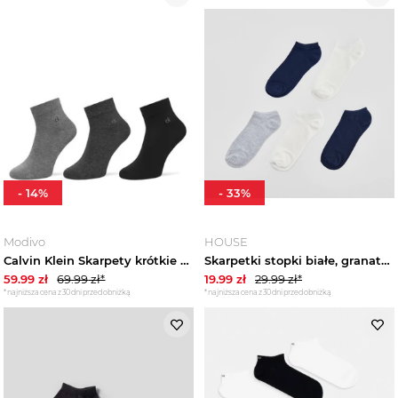
Majtki męskie
Kalesony
Odzież kąpielowa męska
Buty męskie
Moda sportowa męska
-
14
%
-
33
%
Torby i plecaki męskie
Modivo
HOUSE
Calvin Klein Skarpety krótkie 701234209 Szary
Skarpetki stopki białe, granatowe i szare 5-pak House
Akcesoria męskie
59.99
zł
69.99
zł*
19.99
zł
29.99
zł*
*najniższa cena z 30 dni przed obniżką
*najniższa cena z 30 dni przed obniżką
Marki
Trendy