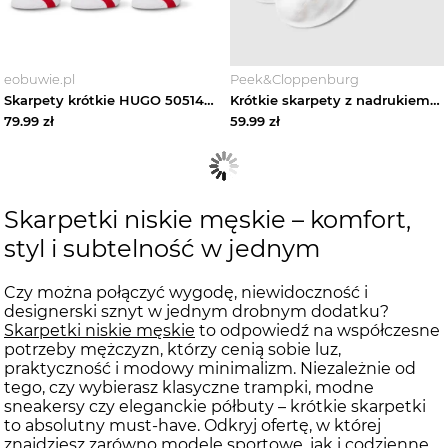
eobuwie.pl
Peek&Cloppenburg
Skarpety krótkie HUGO 50514916 Biały
Krótkie skarpety z nadrukiem z logo w zestawie 2 szt. Tommy Hilfiger Biały
79.99
zł
59.99
zł
Skarpetki niskie męskie – komfort,
styl i subtelność w jednym
Czy można połączyć wygodę, niewidoczność i
designerski sznyt w jednym drobnym dodatku?
Skarpetki niskie męskie
to odpowiedź na współczesne
potrzeby mężczyzn, którzy cenią sobie luz,
praktyczność i modowy minimalizm. Niezależnie od
tego, czy wybierasz klasyczne trampki, modne
sneakersy czy eleganckie półbuty – krótkie skarpetki
to absolutny must-have. Odkryj ofertę, w której
znajdziesz zarówno modele sportowe, jak i codzienne,