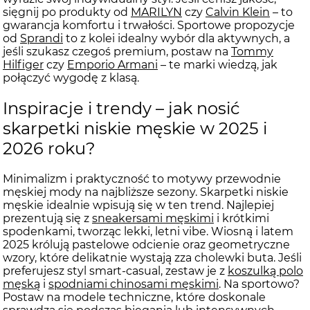
sięgnij po produkty od
MARILYN
czy
Calvin Klein
– to
gwarancja komfortu i trwałości. Sportowe propozycje
od
Sprandi
to z kolei idealny wybór dla aktywnych, a
jeśli szukasz czegoś premium, postaw na
Tommy
Hilfiger
czy
Emporio Armani
– te marki wiedzą, jak
połączyć wygodę z klasą.
Inspiracje i trendy – jak nosić
skarpetki niskie męskie w 2025 i
2026 roku?
Minimalizm i praktyczność to motywy przewodnie
męskiej mody na najbliższe sezony. Skarpetki niskie
męskie idealnie wpisują się w ten trend. Najlepiej
prezentują się z
sneakersami męskimi
i krótkimi
spodenkami, tworząc lekki, letni vibe. Wiosną i latem
2025 królują pastelowe odcienie oraz geometryczne
wzory, które delikatnie wystają zza cholewki buta. Jeśli
preferujesz styl smart-casual, zestaw je z
koszulką polo
męską
i
spodniami chinosami męskimi
. Na sportowo?
Postaw na modele techniczne, które doskonale