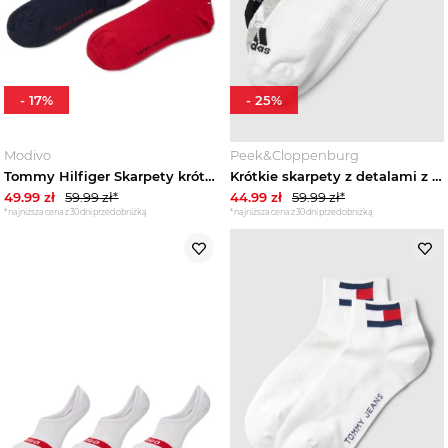
-
17
%
-
25
%
Modivo
Peek&Cloppenburg
Tommy Hilfiger Skarpety krótkie 342023001 Granatowy
Krótkie skarpety z detalami z logo w zestawie 3 szt. Adidas Średnioszary melanż
49.99
zł
59.99
zł*
44.99
zł
59.99
zł*
*najniższa cena z 30 dni przed obniżką
*najniższa cena z 30 dni przed obniżką