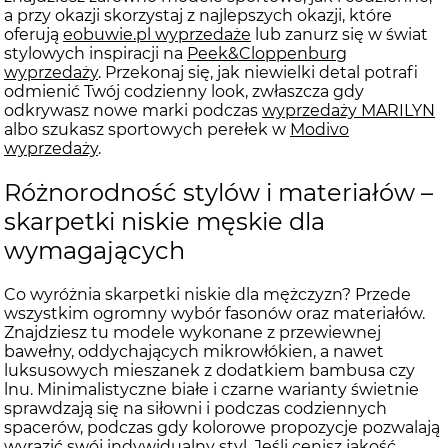
a przy okazji skorzystaj z najlepszych okazji, które
oferują
eobuwie.pl wyprzedaże
lub zanurz się w świat
stylowych inspiracji na
Peek&Cloppenburg
wyprzedaży
. Przekonaj się, jak niewielki detal potrafi
odmienić Twój codzienny look, zwłaszcza gdy
odkrywasz nowe marki podczas
wyprzedaży MARILYN
albo szukasz sportowych perełek w
Modivo
wyprzedaży
.
Różnorodność stylów i materiałów –
skarpetki niskie męskie dla
wymagających
Co wyróżnia skarpetki niskie dla mężczyzn? Przede
wszystkim ogromny wybór fasonów oraz materiałów.
Znajdziesz tu modele wykonane z przewiewnej
bawełny, oddychających mikrowłókien, a nawet
luksusowych mieszanek z dodatkiem bambusa czy
lnu. Minimalistyczne białe i czarne warianty świetnie
sprawdzają się na siłowni i podczas codziennych
spacerów, podczas gdy kolorowe propozycje pozwalają
wyrazić swój indywidualny styl. Jeśli cenisz jakość,