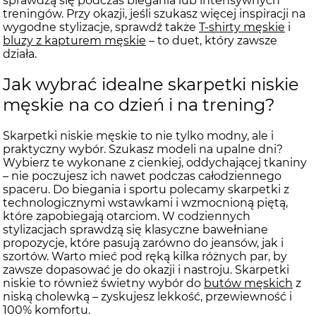
sprawdzą się podczas biegania lub intensywnych
treningów. Przy okazji, jeśli szukasz więcej inspiracji na
wygodne stylizacje, sprawdź także
T-shirty męskie
i
bluzy z kapturem męskie
– to duet, który zawsze
działa.
Jak wybrać idealne skarpetki niskie
męskie na co dzień i na trening?
Skarpetki niskie męskie to nie tylko modny, ale i
praktyczny wybór. Szukasz modeli na upalne dni?
Wybierz te wykonane z cienkiej, oddychającej tkaniny
– nie poczujesz ich nawet podczas całodziennego
spaceru. Do biegania i sportu polecamy skarpetki z
technologicznymi wstawkami i wzmocnioną piętą,
które zapobiegają otarciom. W codziennych
stylizacjach sprawdzą się klasyczne bawełniane
propozycje, które pasują zarówno do jeansów, jak i
szortów. Warto mieć pod ręką kilka różnych par, by
zawsze dopasować je do okazji i nastroju. Skarpetki
niskie to również świetny wybór do
butów męskich
z
niską cholewką – zyskujesz lekkość, przewiewność i
100% komfortu.