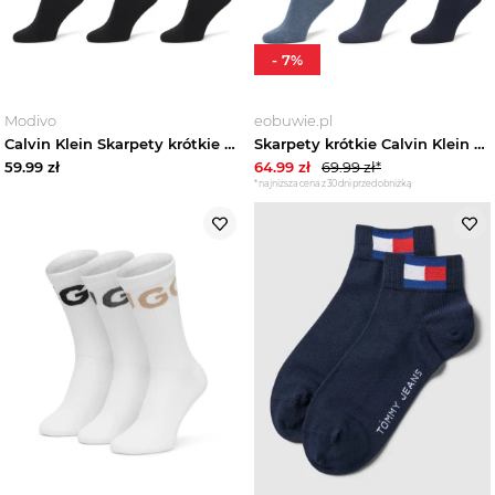
-
7
%
Modivo
eobuwie.pl
Calvin Klein Skarpety krótkie 701234209 Czarny
Skarpety krótkie Calvin Klein 701234366 Niebieski
59.99
zł
64.99
zł
69.99
zł*
*najniższa cena z 30 dni przed obniżką