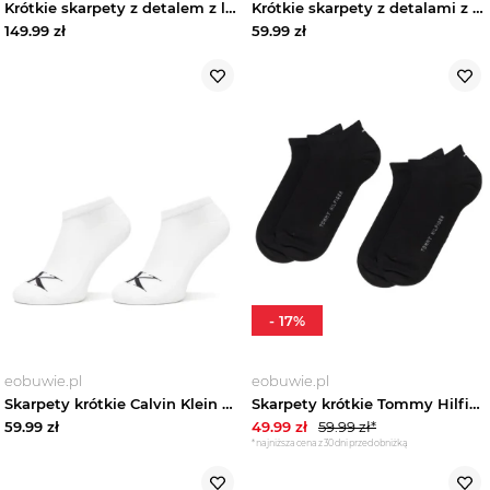
Krótkie skarpety z detalem z logo w zestawie 5 szt. Boss Czarny
Krótkie skarpety z detalami z logo w zestawie 2 szt. Boss Czarny
149.99
zł
59.99
zł
Skarpetki męskie
Zobacz wszystko
Skarpetki niskie męskie
Skarpetki wysokie męskie
Stopki męskie
-
17
%
Szlafroki męskie
eobuwie.pl
eobuwie.pl
Podkoszulki męskie
Skarpety krótkie Calvin Klein 701228807 Biały
Skarpety krótkie Tommy Hilfiger 342023001 Czarny
59.99
zł
49.99
zł
59.99
zł*
Piżamy męskie
*najniższa cena z 30 dni przed obniżką