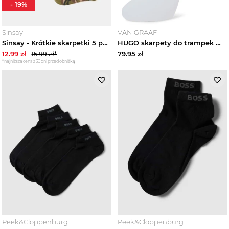
-
19
%
Kamizelki męskie
Sinsay
VAN GRAAF
Sinsay - Krótkie skarpetki 5 pack - wielobarwny
HUGO skarpety do trampek w 3-paku Mężczyźni Bawełna biały
Kurtki męskie
12.99
zł
15.99
zł*
79.95
zł
*najniższa cena z 30 dni przed obniżką
Płaszcze męskie
Swetry i kardigany męskie
Spodnie męskie
Jeansy męskie
Dresy męskie
Bielizna męska
Peek&Cloppenburg
Peek&Cloppenburg
Zobacz wszystko