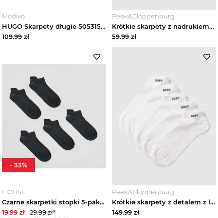
Modivo
Peek&Cloppenburg
HUGO Skarpety długie 50531517 Biały
Krótkie skarpety z nadrukiem z logo w zestawie 2 szt. Tommy Hilfiger Granatowy
109.99
zł
59.99
zł
-
33
%
HOUSE
Peek&Cloppenburg
Czarne skarpetki stopki 5-pak House
Krótkie skarpety z detalem z logo w zestawie 5 szt. Boss Biały
19.99
zł
29.99
zł*
149.99
zł