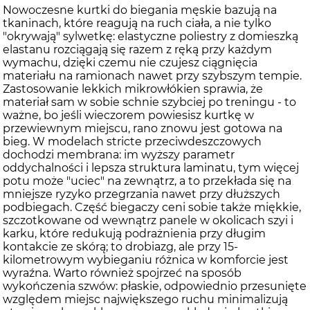
Nowoczesne kurtki do biegania męskie bazują na
tkaninach, które reagują na ruch ciała, a nie tylko
"okrywają" sylwetkę: elastyczne poliestry z domieszką
elastanu rozciągają się razem z ręką przy każdym
wymachu, dzięki czemu nie czujesz ciągnięcia
materiału na ramionach nawet przy szybszym tempie.
Zastosowanie lekkich mikrowłókien sprawia, że
materiał sam w sobie schnie szybciej po treningu - to
ważne, bo jeśli wieczorem powiesisz kurtkę w
przewiewnym miejscu, rano znowu jest gotowa na
bieg. W modelach stricte przeciwdeszczowych
dochodzi membrana: im wyższy parametr
oddychalności i lepsza struktura laminatu, tym więcej
potu może "uciec" na zewnątrz, a to przekłada się na
mniejsze ryzyko przegrzania nawet przy dłuższych
podbiegach. Część biegaczy ceni sobie także miękkie,
szczotkowane od wewnątrz panele w okolicach szyi i
karku, które redukują podrażnienia przy długim
kontakcie ze skórą; to drobiazg, ale przy 15-
kilometrowym wybieganiu różnica w komforcie jest
wyraźna. Warto również spojrzeć na sposób
wykończenia szwów: płaskie, odpowiednio przesunięte
względem miejsc największego ruchu minimalizują