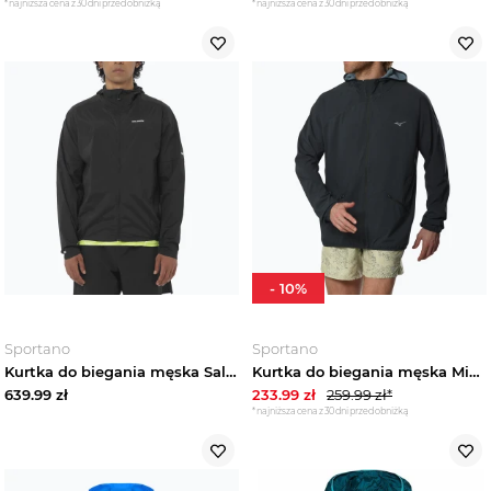
*najniższa cena z 30 dni przed obniżką
*najniższa cena z 30 dni przed obniżką
-
10
%
Sportano
Sportano
Kurtka do biegania męska Salomon Sense Aero Wind black
Kurtka do biegania męska Mizuno Active Alpha Hooded black
639.99
zł
233.99
zł
259.99
zł*
*najniższa cena z 30 dni przed obniżką