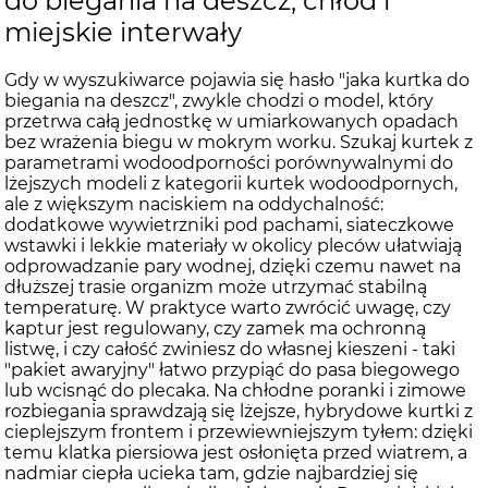
do biegania na deszcz, chłód i
miejskie interwały
Gdy w wyszukiwarce pojawia się hasło "jaka kurtka do
biegania na deszcz", zwykle chodzi o model, który
przetrwa całą jednostkę w umiarkowanych opadach
bez wrażenia biegu w mokrym worku. Szukaj kurtek z
parametrami wodoodporności porównywalnymi do
lżejszych modeli z kategorii kurtek wodoodpornych,
ale z większym naciskiem na oddychalność:
dodatkowe wywietrzniki pod pachami, siateczkowe
wstawki i lekkie materiały w okolicy pleców ułatwiają
odprowadzanie pary wodnej, dzięki czemu nawet na
dłuższej trasie organizm może utrzymać stabilną
temperaturę. W praktyce warto zwrócić uwagę, czy
kaptur jest regulowany, czy zamek ma ochronną
listwę, i czy całość zwiniesz do własnej kieszeni - taki
"pakiet awaryjny" łatwo przypiąć do pasa biegowego
lub wcisnąć do plecaka. Na chłodne poranki i zimowe
rozbiegania sprawdzają się lżejsze, hybrydowe kurtki z
cieplejszym frontem i przewiewniejszym tyłem: dzięki
temu klatka piersiowa jest osłonięta przed wiatrem, a
nadmiar ciepła ucieka tam, gdzie najbardziej się