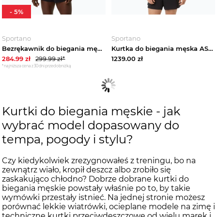
-
5
%
Sportano
Sportano
Bezrękawnik do biegania męski Asics Metarun Packable oasis green
Kurtka do biegania męska ASICS Fujitrail Elite Waterproof Jacket cream Beżowy
284.99
zł
299.99
zł*
1239.00
zł
*najniższa cena z 30 dni przed obniżką
Kurtki do biegania męskie - jak
wybrać model dopasowany do
tempa, pogody i stylu?
Czy kiedykolwiek zrezygnowałeś z treningu, bo na
zewnątrz wiało, kropił deszcz albo zrobiło się
zaskakująco chłodno? Dobrze dobrane kurtki do
biegania męskie powstały właśnie po to, by takie
wymówki przestały istnieć. Na jednej stronie możesz
porównać lekkie wiatrówki, ocieplane modele na zimę i
techniczne kurtki przeciwdeszczowe od wielu marek i