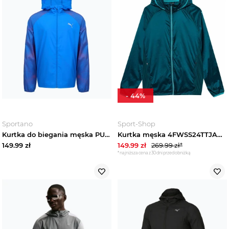
-
44
%
Sportano
Sport-Shop
Kurtka do biegania męska PUMA Run Favorite Woven Jacket blue / fire orchid
Kurtka męska 4FWSS24TTJAM433 4F Niebieski
149.99
zł
149.99
zł
269.99
zł*
*najniższa cena z 30 dni przed obniżką