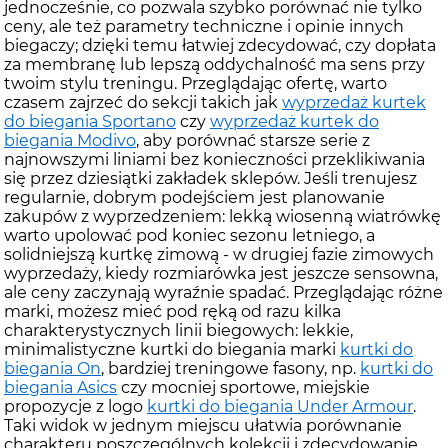
jednocześnie, co pozwala szybko porównać nie tylko
ceny, ale też parametry techniczne i opinie innych
biegaczy; dzięki temu łatwiej zdecydować, czy dopłata
za membranę lub lepszą oddychalność ma sens przy
twoim stylu treningu. Przeglądając ofertę, warto
czasem zajrzeć do sekcji takich jak
wyprzedaż kurtek
do biegania Sportano
czy
wyprzedaż kurtek do
biegania Modivo
, aby porównać starsze serie z
najnowszymi liniami bez konieczności przeklikiwania
się przez dziesiątki zakładek sklepów. Jeśli trenujesz
regularnie, dobrym podejściem jest planowanie
zakupów z wyprzedzeniem: lekką wiosenną wiatrówkę
warto upolować pod koniec sezonu letniego, a
solidniejszą kurtkę zimową - w drugiej fazie zimowych
wyprzedaży, kiedy rozmiarówka jest jeszcze sensowna,
ale ceny zaczynają wyraźnie spadać. Przeglądając różne
marki, możesz mieć pod ręką od razu kilka
charakterystycznych linii biegowych: lekkie,
minimalistyczne kurtki do biegania marki
kurtki do
biegania On
, bardziej treningowe fasony, np.
kurtki do
biegania Asics
czy mocniej sportowe, miejskie
propozycje z logo
kurtki do biegania Under Armour
.
Taki widok w jednym miejscu ułatwia porównanie
charakteru poszczególnych kolekcji i zdecydowanie,