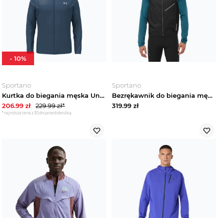
-
10
%
Sportano
Sportano
Kurtka do biegania męska Under Armour Velociti Pro Storm wham blue / boundless blue / black
Bezrękawnik do biegania męski Salomon Sense Aero Wind deep black
206.99
zł
229.99
zł*
319.99
zł
*najniższa cena z 30 dni przed obniżką