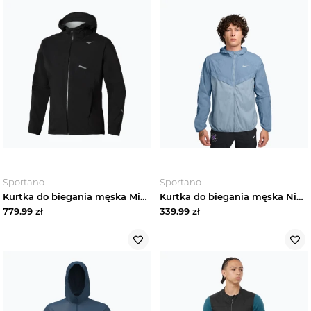
Spodenki sportowe męskie
Spodnie sportowe męskie
Torby i plecaki męskie
Akcesoria męskie
Marki
Trendy
Sportano
Sportano
Kurtka do biegania męska Mizuno Trail Waterproof 20K Hooded black
Kurtka do biegania męska Nike Stride Repel UV work blue / light armory blue
779.99
zł
339.99
zł
Wyprzedaże