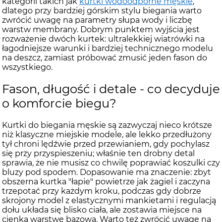
kategorii takich jak
kurtki wodoodporne męskie
,
dlatego przy bardziej górskim stylu biegania warto
zwrócić uwagę na parametry słupa wody i liczbę
warstw membrany. Dobrym punktem wyjścia jest
rozważenie dwóch kurtek: ultralekkiej wiatrówki na
łagodniejsze warunki i bardziej technicznego modelu
na deszcz, zamiast próbować zmusić jeden fason do
wszystkiego.
Fason, długość i detale - co decyduje
o komforcie biegu?
Kurtki do biegania męskie są zazwyczaj nieco krótsze
niż klasyczne miejskie modele, ale lekko przedłużony
tył chroni lędźwie przed przewianiem, gdy pochylasz
się przy przyspieszeniu; właśnie ten drobny detal
sprawia, że nie musisz co chwilę poprawiać koszulki czy
bluzy pod spodem. Dopasowanie ma znaczenie: zbyt
obszerna kurtka "łapie" powietrze jak żagiel i zaczyna
trzepotać przy każdym kroku, podczas gdy dobrze
skrojony model z elastycznymi mankietami i regulacją
dołu układa się blisko ciała, ale zostawia miejsce na
cienką warstwę bazową. Warto też zwrócić uwagę na