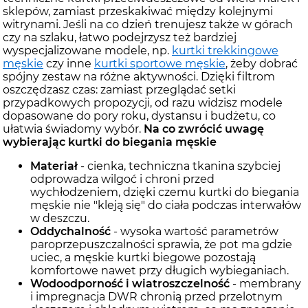
sklepów, zamiast przeskakiwać między kolejnymi
witrynami. Jeśli na co dzień trenujesz także w górach
czy na szlaku, łatwo podejrzysz też bardziej
wyspecjalizowane modele, np.
kurtki trekkingowe
męskie
czy inne
kurtki sportowe męskie
, żeby dobrać
spójny zestaw na różne aktywności. Dzięki filtrom
oszczędzasz czas: zamiast przeglądać setki
przypadkowych propozycji, od razu widzisz modele
dopasowane do pory roku, dystansu i budżetu, co
ułatwia świadomy wybór.
Na co zwrócić uwagę
wybierając kurtki do biegania męskie
Materiał
- cienka, techniczna tkanina szybciej
odprowadza wilgoć i chroni przed
wychłodzeniem, dzięki czemu kurtki do biegania
męskie nie "kleją się" do ciała podczas interwałów
w deszczu.
Oddychalność
- wysoka wartość parametrów
paroprzepuszczalności sprawia, że pot ma gdzie
uciec, a męskie kurtki biegowe pozostają
komfortowe nawet przy długich wybieganiach.
Wodoodporność i wiatroszczelność
- membrany
i impregnacja DWR chronią przed przelotnym