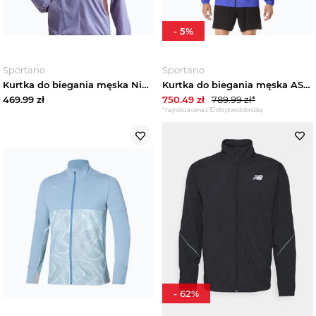
-
5
%
Sportano
Sportano
Kurtka do biegania męska Nike Fly Nike Stride iron purple / tattoo Fioletowy
Kurtka do biegania męska ASICS Fujitrail Elite Waterproof cobalt burst / midnight Niebieski
469.99
zł
750.49
zł
789.99
zł*
*najniższa cena z 30 dni przed obniżką
-
62
%