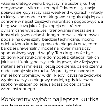
właśnie dlatego wielu biegaczy ma osobną kurtkę
dedykowaną tylko na treningi. Odwrotna sytuacja
pojawia się, gdy zaczynasz weekend w górach - wtedy
to klasyczne modele trekkingowe z reguły dają lepszą
ochronę w najostrzejszych warunkach pogodowych, a
biegowe służą jako lżejsza opcja na krótsze,
dynamiczne wyjścia. Jeśli trenowanie miesza się z
innymi aktywnościami, dobrym rozwiązaniem bywa
podział na dwie szafy: bardziej techniczna, mocno
odchudzona kurtka typowo do biegania oraz jeden,
bardziej uniwersalny model na rower, marsz czy
spontaniczny wypad w góry. Ten drugi może być
zbliżony konstrukcyjnie do modeli z kategorii takich
jak kurtki funkcyjne czy trekkingowe, ale z lżejszym
materiałem i mniejszą ilością ocieplenia, dzięki czemu
nadal nadaje się do ruchu. W praktyce oznacza to
mniej kompromisów: w dni, kiedy liczysz na życiówkę,
wybierasz czysto biegowy model, a gdy idziesz na
spokojny spacer po lesie, sięgasz po coś bardziej
wszechstronnego.
Konkretny wybór: najlepsza kurtka