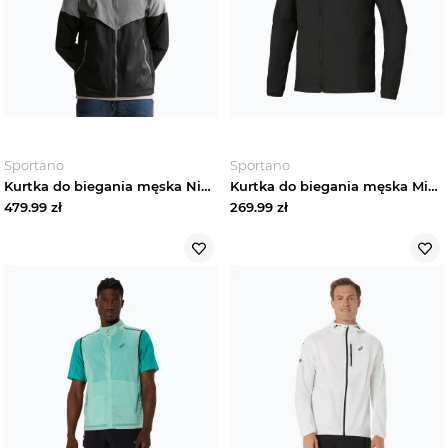
Sportano
Sportano
Kurtka do biegania męska Nike Impossibly Light Windrunner smoke grey / wolf grey / black
Kurtka do biegania męska Mizuno Tech Light Hooded black
479.99
zł
269.99
zł