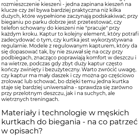
rozmieszczenie kieszeni - jedna zapinana kieszeń na
klucze czy żel bywa bardziej praktyczna niż kilka
dużych, które wypełnione zaczynają podskakiwać; przy
bieganiu po parku dobrze jest przetestować, czy
telefon schowany do kieszeni nie "pracuje" przy
każdym kroku. Kaptur to kolejny element, który potrafi
zadecydować o tym, czy kurtka jest wykorzystywana
regularnie. Modele z regulowanym kapturem, który da
się dopasować tak, by nie zsuwał się na oczy przy
podbiegach, znacząco poprawiają komfort w deszczu i
na wietrze, podczas gdy zbyt duży kaptur często
kończy zwinięty i bezużyteczny. Warto zwrócić uwagę,
czy kaptur ma mały daszek i czy można go częściowo
zrolować lub schować, bo dzięki temu jedna kurtka
staje się bardziej uniwersalna - sprawdza się zarówno
przy przelotnym deszczu, jak i na suchych, ale
wietrznych treningach.
Materiały i technologie w męskich
kurtkach do biegania - na co patrzeć
w opisach?