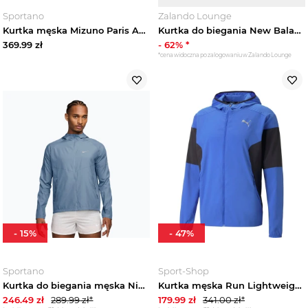
Sportano
Zalando Lounge
Kurtka męska Mizuno Paris Athlete Hybrid Warm Up glacier lake Niebieski
Kurtka do biegania New Balance czarny
369.99
zł
-
62
% *
*cena widoczna po zalogowaniu w Zalando Lounge
-
15
%
-
47
%
Sportano
Sport-Shop
Kurtka do biegania męska Nike Repel Miler work blue / work blue
Kurtka męska Run Lightweight Jacket Puma Niebieski
246.49
zł
289.99
zł*
179.99
zł
341.00
zł*