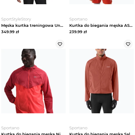
Odzież rowerowa
SportStyleStory
Sportano
Męska kurtka treningowa Under Armour UA Tech Utility Woven Jckt - czarna
Kurtka do biegania męska ASICS Icon performance black
Bielizna sportowa męska
349.99
zł
239.99
zł
Bluzy sportowe męskie
Buty sportowe męskie
Legginsy męskie
Koszulki sportowe męskie
Koszule turystyczne męskie
Kurtki sportowe męskie
Sportano
Sportano
Zobacz wszystko
Kurtka do biegania męska Nike Stride Repel UV team crimson / light crimson Czerwony
Kurtka do biegania męska Salomon Shakeout Fly burnt umber Brązowy