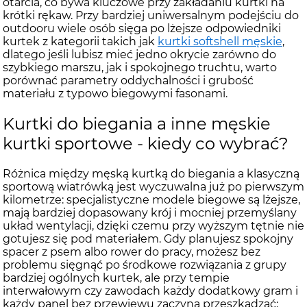
otarcia, co bywa kluczowe przy zakładaniu kurtki na
krótki rękaw. Przy bardziej uniwersalnym podejściu do
outdooru wiele osób sięga po lżejsze odpowiedniki
kurtek z kategorii takich jak
kurtki softshell męskie
,
dlatego jeśli lubisz mieć jedno okrycie zarówno do
szybkiego marszu, jak i spokojnego truchtu, warto
porównać parametry oddychalności i grubość
materiału z typowo biegowymi fasonami.
Kurtki do biegania a inne męskie
kurtki sportowe - kiedy co wybrać?
Różnica między męską kurtką do biegania a klasyczną
sportową wiatrówką jest wyczuwalna już po pierwszym
kilometrze: specjalistyczne modele biegowe są lżejsze,
mają bardziej dopasowany krój i mocniej przemyślany
układ wentylacji, dzięki czemu przy wyższym tętnie nie
gotujesz się pod materiałem. Gdy planujesz spokojny
spacer z psem albo rower do pracy, możesz bez
problemu sięgnąć po środkowe rozwiązania z grupy
bardziej ogólnych kurtek, ale przy tempie
interwałowym czy zawodach każdy dodatkowy gram i
każdy panel bez przewiewu zaczyna przeszkadzać;