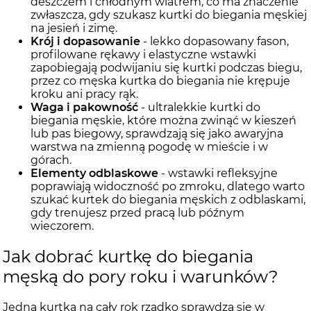
deszczem i chłodnym wiatrem, co ma znaczenie
zwłaszcza, gdy szukasz kurtki do biegania męskiej
na jesień i zimę.
Krój i dopasowanie
- lekko dopasowany fason,
profilowane rękawy i elastyczne wstawki
zapobiegają podwijaniu się kurtki podczas biegu,
przez co męska kurtka do biegania nie krępuje
kroku ani pracy rąk.
Waga i pakowność
- ultralekkie kurtki do
biegania męskie, które można zwinąć w kieszeń
lub pas biegowy, sprawdzają się jako awaryjna
warstwa na zmienną pogodę w mieście i w
górach.
Elementy odblaskowe
- wstawki refleksyjne
poprawiają widoczność po zmroku, dlatego warto
szukać kurtek do biegania męskich z odblaskami,
gdy trenujesz przed pracą lub późnym
wieczorem.
Jak dobrać kurtkę do biegania
męską do pory roku i warunków?
Jedna kurtka na cały rok rzadko sprawdza się w