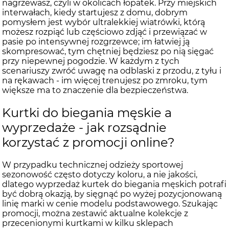
nagrzewasz, czyli w okolicach łopatek. Przy miejskich
interwałach, kiedy startujesz z domu, dobrym
pomysłem jest wybór ultralekkiej wiatrówki, którą
możesz rozpiąć lub częściowo zdjąć i przewiązać w
pasie po intensywnej rozgrzewce; im łatwiej ją
skompresować, tym chętniej będziesz po nią sięgać
przy niepewnej pogodzie. W każdym z tych
scenariuszy zwróć uwagę na odblaski z przodu, z tyłu i
na rękawach - im więcej trenujesz po zmroku, tym
większe ma to znaczenie dla bezpieczeństwa.
Kurtki do biegania męskie a
wyprzedaże - jak rozsądnie
korzystać z promocji online?
W przypadku technicznej odzieży sportowej
sezonowość często dotyczy koloru, a nie jakości,
dlatego wyprzedaż kurtek do biegania męskich potrafi
być dobrą okazją, by sięgnąć po wyżej pozycjonowaną
linię marki w cenie modelu podstawowego. Szukając
promocji, można zestawić aktualne kolekcje z
przecenionymi kurtkami w kilku sklepach