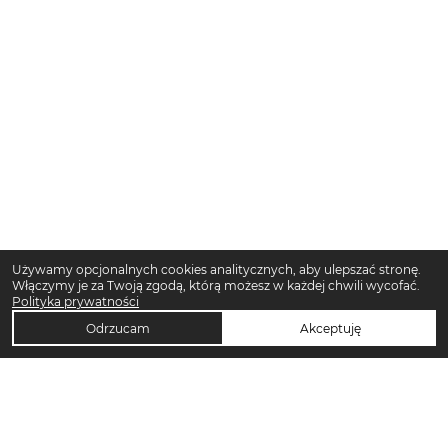
Używamy opcjonalnych cookies analitycznych, aby ulepszać stronę.
Włączymy je za Twoją zgodą, którą możesz w każdej chwili wycofać.
Polityka prywatności
Odrzucam
Akceptuję