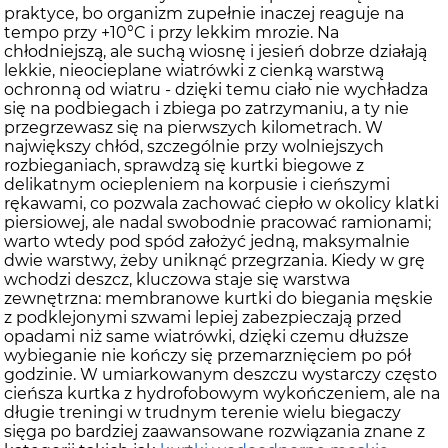
praktyce, bo organizm zupełnie inaczej reaguje na
tempo przy +10°C i przy lekkim mrozie. Na
chłodniejszą, ale suchą wiosnę i jesień dobrze działają
lekkie, nieocieplane wiatrówki z cienką warstwą
ochronną od wiatru - dzięki temu ciało nie wychładza
się na podbiegach i zbiega po zatrzymaniu, a ty nie
przegrzewasz się na pierwszych kilometrach. W
największy chłód, szczególnie przy wolniejszych
rozbieganiach, sprawdzą się kurtki biegowe z
delikatnym ociepleniem na korpusie i cieńszymi
rękawami, co pozwala zachować ciepło w okolicy klatki
piersiowej, ale nadal swobodnie pracować ramionami;
warto wtedy pod spód założyć jedną, maksymalnie
dwie warstwy, żeby uniknąć przegrzania. Kiedy w grę
wchodzi deszcz, kluczowa staje się warstwa
zewnętrzna: membranowe kurtki do biegania męskie
z podklejonymi szwami lepiej zabezpieczają przed
opadami niż same wiatrówki, dzięki czemu dłuższe
wybieganie nie kończy się przemarznięciem po pół
godzinie. W umiarkowanym deszczu wystarczy często
cieńsza kurtka z hydrofobowym wykończeniem, ale na
długie treningi w trudnym terenie wielu biegaczy
sięga po bardziej zaawansowane rozwiązania znane z