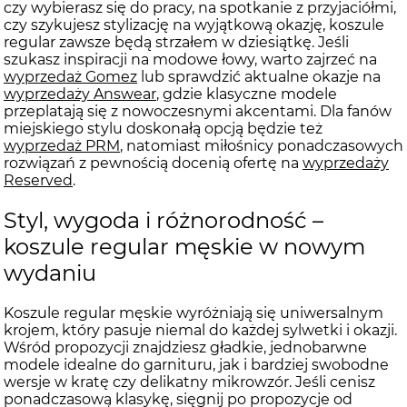
czy wybierasz się do pracy, na spotkanie z przyjaciółmi,
czy szykujesz stylizację na wyjątkową okazję, koszule
regular zawsze będą strzałem w dziesiątkę. Jeśli
szukasz inspiracji na modowe łowy, warto zajrzeć na
wyprzedaż Gomez
lub sprawdzić aktualne okazje na
wyprzedaży Answear
, gdzie klasyczne modele
przeplatają się z nowoczesnymi akcentami. Dla fanów
miejskiego stylu doskonałą opcją będzie też
wyprzedaż PRM
, natomiast miłośnicy ponadczasowych
rozwiązań z pewnością docenią ofertę na
wyprzedaży
Reserved
.
Styl, wygoda i różnorodność –
koszule regular męskie w nowym
wydaniu
Koszule regular męskie wyróżniają się uniwersalnym
krojem, który pasuje niemal do każdej sylwetki i okazji.
Wśród propozycji znajdziesz gładkie, jednobarwne
modele idealne do garnituru, jak i bardziej swobodne
wersje w kratę czy delikatny mikrowzór. Jeśli cenisz
ponadczasową klasykę, sięgnij po propozycje od