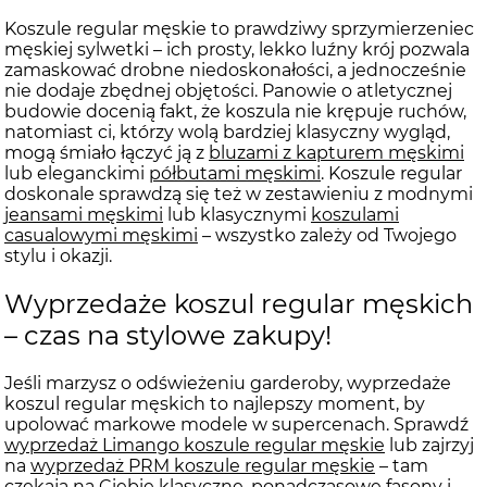
Koszule regular męskie to prawdziwy sprzymierzeniec
męskiej sylwetki – ich prosty, lekko luźny krój pozwala
zamaskować drobne niedoskonałości, a jednocześnie
nie dodaje zbędnej objętości. Panowie o atletycznej
budowie docenią fakt, że koszula nie krępuje ruchów,
natomiast ci, którzy wolą bardziej klasyczny wygląd,
mogą śmiało łączyć ją z
bluzami z kapturem męskimi
lub eleganckimi
półbutami męskimi
. Koszule regular
doskonale sprawdzą się też w zestawieniu z modnymi
jeansami męskimi
lub klasycznymi
koszulami
casualowymi męskimi
– wszystko zależy od Twojego
stylu i okazji.
Wyprzedaże koszul regular męskich
– czas na stylowe zakupy!
Jeśli marzysz o odświeżeniu garderoby, wyprzedaże
koszul regular męskich to najlepszy moment, by
upolować markowe modele w supercenach. Sprawdź
wyprzedaż Limango koszule regular męskie
lub zajrzyj
na
wyprzedaż PRM koszule regular męskie
– tam
czekają na Ciebie klasyczne, ponadczasowe fasony i