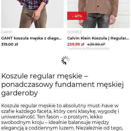
-
41
%
GANT
GOMEZ
GANT koszula męska z diagonalu Regular Fit zimowa w kratę
Calvin Klein Koszula | Regular Fit beżowy
319.00
zł
259.99
zł
439.99
zł*
*najniższa cena z 30 dni przed obniżką
Koszule regular męskie –
ponadczasowy fundament męskiej
garderoby
Koszule regular męskie to absolutny must-have w
szafie każdego faceta, który ceni klasykę, wygodę i
uniwersalność. Ten fason – o prostym, lekko
swobodnym kroju – idealnie balansuje między
elegancją a codziennym luzem. Niezależnie od tego,