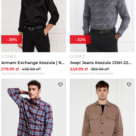
-
39
%
-
32
%
GOMEZ
GOMEZ
Armani Exchange Koszula | Regular Fit czarny
Joop! Jeans Koszula JJSH-22Hanson | Classic fit
279.99
zł
459.99
zł*
249.99
zł
369.99
zł*
*najniższa cena z 30 dni przed obniżką
*najniższa cena z 30 dni przed obniżką