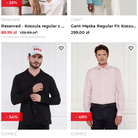
-
36
%
Koszule casualowe męskie
Reserved
GANT
Reserved - Koszula regular z bawełny egipskiej - beżowy
Gant Męska Regular Fit Koszula
Koszule biznesowe męskie
89.99
zł
139.99
zł*
299.00
zł
*najniższa cena z 30 dni przed obniżką
Koszule flanelowe męskie
Koszule jeansowe męskie
Koszule lniane męskie
Koszule Ralph Lauren męskie
Koszule regular męskie
-
54
%
-
49
%
Koszule slim fit męskie
GOMEZ
GOMEZ
Koszule smokingowe męskie