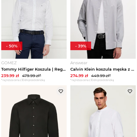
Torby i plecaki męskie
Akcesoria męskie
Marki
-
50
%
-
39
%
Trendy
GOMEZ
Answear
Wyprzedaże
Tommy Hilfiger Koszula | Regular Fit biały
Calvin Klein koszula męska z bawełną czarny
239.99
zł
479.99
zł*
274.99
zł
449.99
zł*
*najniższa cena z 30 dni przed obniżką
*najniższa cena z 30 dni przed obniżką