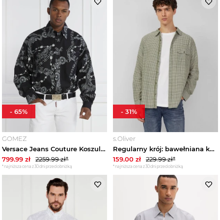
Płaszcze męskie
Swetry i kardigany męskie
Spodnie męskie
Jeansy męskie
Dresy męskie
-
65
%
-
31
%
Bielizna męska
GOMEZ
s.Oliver
Versace Jeans Couture Koszula | Regular Fit czarny
Regularny krój: bawełniana koszula w kratę z kołnierzykiem Kent s.Oliver
Odzież kąpielowa męska
799.99
zł
2259.99
zł*
159.00
zł
229.99
zł*
*najniższa cena z 30 dni przed obniżką
*najniższa cena z 30 dni przed obniżką
Buty męskie
Moda sportowa męska