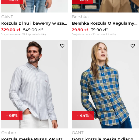
GANT
Bershka
Koszula z lnu i bawełny w szerokie paski regular fit GANT
Bershka Koszula O Regularnym Kroju Dunlop Mężczyzna Kremowy
329.00
zł
549.00
zł*
29.90
zł
39.90
zł*
*najniższa cena z 30 dni przed obniżką
*najniższa cena z 30 dni przed obniżką
-
68
%
-
44
%
Ombre
GANT
Koszula męska REGULAR FIT w białe paski z kieszonką – szara V1 - Rozmiar: L Ombre Clothing
GANT koszula męska z diagonalu Regular Fit zimowa w kratę