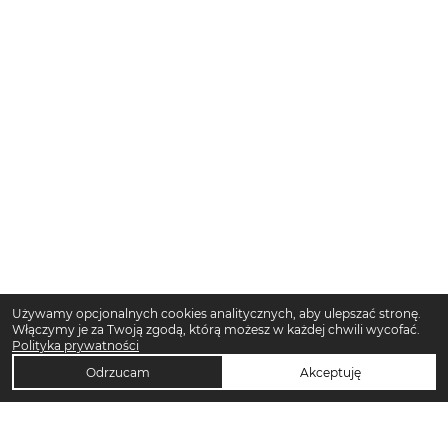
Używamy opcjonalnych cookies analitycznych, aby ulepszać stronę.
Włączymy je za Twoją zgodą, którą możesz w każdej chwili wycofać.
Polityka prywatności
Odrzucam
Akceptuję