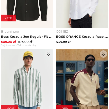
-
11
%
Breuninger
GOMEZ
Boss Koszula Joe Regular Fit schwarz CZARNY
BOSS ORANGE Koszula Race_1_M | Regular Fit biały
509.00
zł
575.00
zł*
449.99
zł
*najniższa cena z 30 dni przed obniżką
-
40
%
-
25
%