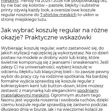
męskimi
. Trendy na 2025 i 2026 rok podpowiadają też,
by nie bać się kolorów – pastele, błękity i subtelne
printy ożywią każdy look, a oversize’owe koszule
regular noszone do
T-shirtów męskich
to ukłon w
stronę miejskiego luzu.
Jak wybrać koszulę regular na różne
okazje? Praktyczne wskazówki
Wybierając koszulę regular, warto zastanowić się, do
jakich stylizacji najczęściej ją wykorzystasz. Na co dzień
postaw na modele w drobny wzór lub kratę, które
świetnie komponują się z jeansami i sneakersami. Jeśli
zależy Ci na uniwersalności, wybierz koszulę w
odcieniu błękitu lub klasycznej bieli – to zawsze pewny
wybór do pracy czy na rodzinne spotkania. Na bardziej
formalne wyjścia sprawdzą się koszule regular z
kołnierzykiem kent lub button-down, które możesz
zestawić z marynarką lub eleganckimi
spodniami
materiałowymi męskimi
. Ogromnym atutem tego
fasonu jest wygoda noszenia i swoboda ruchów, dzięki
czemu koszule regular sprawdzą się zarówno podczas
długiego dnia w biurze, jak i na wieczornej kolacji ze