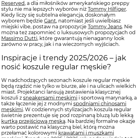
Reserved
, a dla miłośników amerykańskiego preppy
stylu nie ma lepszych wyborów niż
Tommy Hilfiger
.
Kiedy liczy się subtelna elegancja, doskonałym
wyborem będzie
Gant
, natomiast jeśli uwielbiasz
miejski vibe, postaw na propozycje
Tommy Jeans
. Nie
można też zapomnieć o luksusowych propozycjach od
Massimo Dutti
, które gwarantują nienaganny look
zarówno w pracy, jak i na wieczornych wyjściach.
Inspiracje i trendy 2025/2026 – jak
nosić koszule regular męskie?
W nadchodzących sezonach koszule regular męskie
będą rządzić nie tylko w biurze, ale i na ulicach wielkich
miast. Projektanci lansują zestawienia klasycznej
koszuli z
sneakersami męskimi
i sportową marynarką, a
także łączenie jej z modnymi
spodniami chinosami
męskimi
. W codziennych stylizacjach koszula regular
świetnie prezentuje się pod rozpinaną bluzą lub lekką
kurtką przejściową męską
. Na bardziej formalne okazje
warto postawić na klasyczną biel, którą można
przełamać kolorowymi
krawatami i muszkami