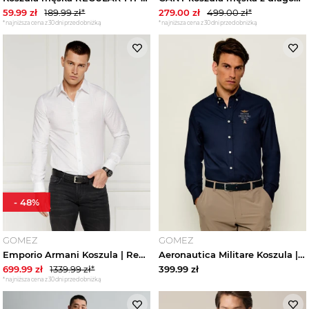
59.99
zł
189.99
zł*
279.00
zł
499.00
zł*
*najniższa cena z 30 dni przed obniżką
*najniższa cena z 30 dni przed obniżką
-
48
%
GOMEZ
GOMEZ
Emporio Armani Koszula | Regular Fit biały
Aeronautica Militare Koszula | Regular Fit granatowy
699.99
zł
1339.99
zł*
399.99
zł
*najniższa cena z 30 dni przed obniżką