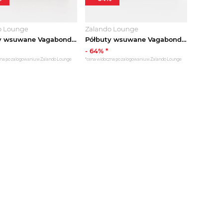
o Lounge
Zalando Lounge
Półbuty wsuwane Vagabond koniakowy
Półbuty wsuwane Vagabond czarny
-
64
% *
zna po zalogowaniu w Zalando Lounge
*cena widoczna po zalogowaniu w Zalando Lounge