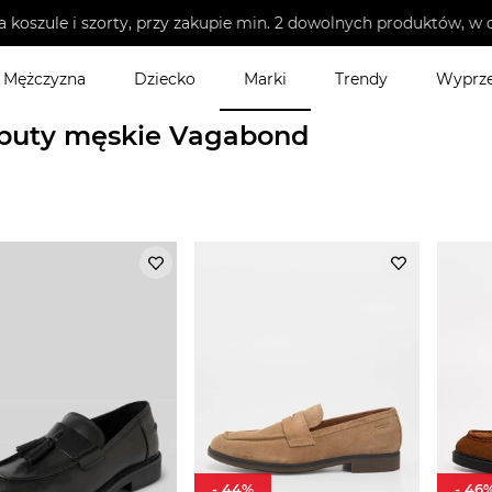
i szorty, przy zakupie min. 2 dowolnych produktów, w dniach 
Mężczyzna
Dziecko
Marki
Trendy
Wyprz
ty męskie
buty męskie Vagabond
-
44
%
-
46