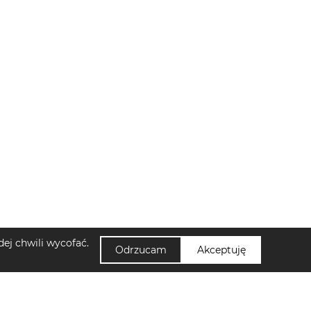
ej chwili wycofać.
Odrzucam
Akceptuję