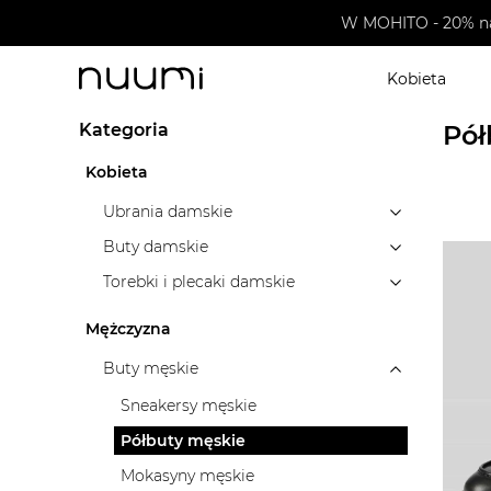
W MOHITO - 20% na koszule 
Kobieta
nuumi.pl
>
Marki
>
Vagabond
>
Buty męskie
>
Półbu
Kategoria
Pół
Kobieta
Ubrania damskie
Buty damskie
Torebki i plecaki damskie
Mężczyzna
Buty męskie
Sneakersy męskie
Półbuty męskie
Mokasyny męskie