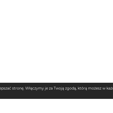
pszać stronę. Włączymy je za Twoją zgodą, którą możesz w każd