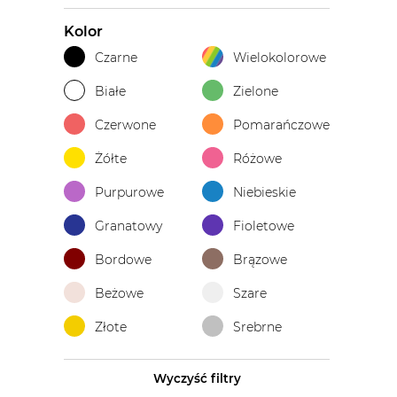
Kolor
Czarne
Wielokolorowe
Białe
Zielone
Czerwone
Pomarańczowe
Żółte
Różowe
Purpurowe
Niebieskie
Granatowy
Fioletowe
Bordowe
Brązowe
Beżowe
Szare
Złote
Srebrne
Wyczyść filtry