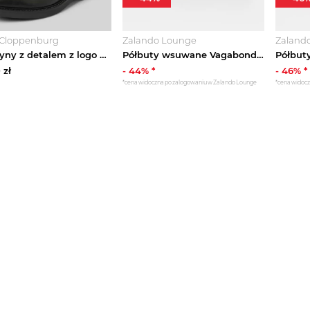
Cloppenburg
Zalando Lounge
Zaland
Mokasyny z detalem z logo model ‘Alex’ Vagabond Czarny
Półbuty wsuwane Vagabond brązowy
0
zł
-
44
% *
-
46
% *
*cena widoczna po zalogowaniu w Zalando Lounge
*cena widoc