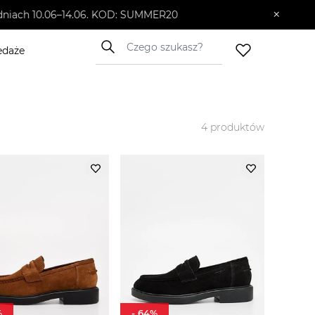
×
10.06–14.06. KOD: SUMMER20
edaże
4
produktów
%
-
64
%