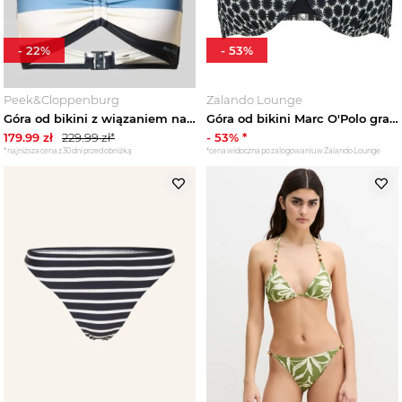
-
22
%
-
53
%
Peek&Cloppenburg
Zalando Lounge
Góra od bikini z wiązaniem na szyi Marc O'Polo Ciemnoniebieski
Góra od bikini Marc O'Polo granatowy
179.99
zł
229.99
zł*
-
53
% *
*najniższa cena z 30 dni przed obniżką
*cena widoczna po zalogowaniu w Zalando Lounge