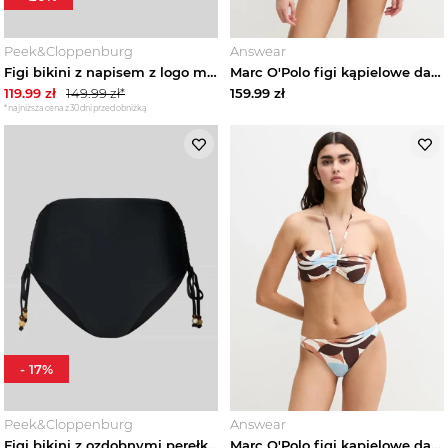
Peek&Cloppenburg
Answear
Figi bikini z napisem z logo model 'CONTRAST BINDING PANTY' Marc O'Polo Czarny
Marc O'Polo figi kąpielowe damskie brązowy
119.99
zł
149.99
zł*
159.99
zł
*najniższa cena z 30 dni przed obniżką
-
17
%
Peek&Cloppenburg
Answear
Figi bikini z ozdobnymi perełkami Marc O'Polo Czarny
Marc O'Polo figi kąpielowe damskie