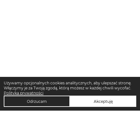
Używamy opcjonalnych cookies analitycznych, aby ulepszać stronę.
Włączymy je za Twoją zgodą, którą możesz w każdej chwili wycofać.
Polityka prywatności
Odrzucam
Akceptuję