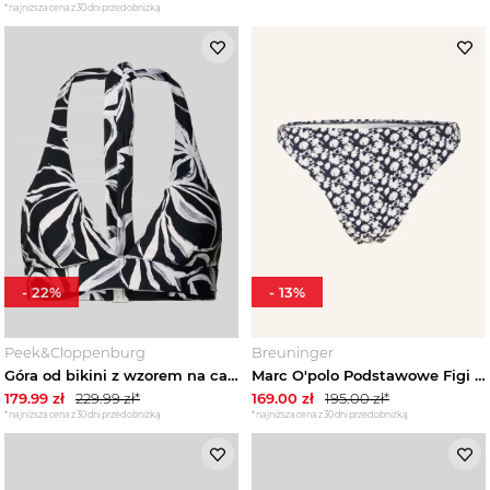
*najniższa cena z 30 dni przed obniżką
-
22
%
-
13
%
Peek&Cloppenburg
Breuninger
Góra od bikini z wzorem na całej powierzchni Marc O'Polo Czarny
Marc O'polo Podstawowe Figi Bikini blau
179.99
zł
229.99
zł*
169.00
zł
195.00
zł*
*najniższa cena z 30 dni przed obniżką
*najniższa cena z 30 dni przed obniżką