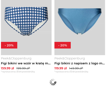
-
20
%
-
20
%
Peek&Cloppenburg
Peek&Cloppenburg
Figi bikini we wzór w kratę model 'GINGHAM PANTY' Marc O'Polo Niebieski
Figi bikini z napisem z logo model 'SHINY BRIEF' Marc O'Polo Niebieski
159.99
zł
199.99
zł*
119.99
zł
149.99
zł*
*najniższa cena z 30 dni przed obniżką
*najniższa cena z 30 dni przed obniżką