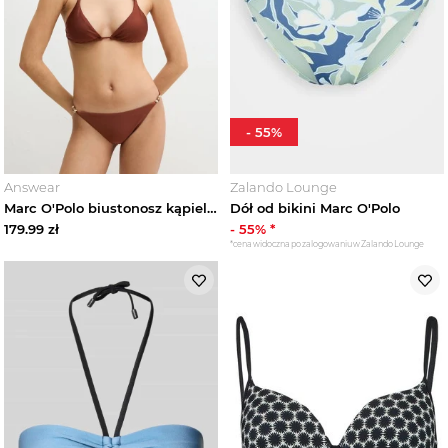
-
55
%
Answear
Zalando Lounge
Marc O'Polo biustonosz kąpielowy damski brązowy
Dół od bikini Marc O'Polo
179.99
zł
-
55
% *
*cena widoczna po zalogowaniu w Zalando Lounge