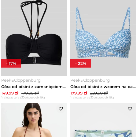
-
17
%
-
22
%
Peek&Cloppenburg
Peek&Cloppenburg
Góra od bikini z zamknięciem na klamrę Marc O'Polo Czarny
Góra od bikini z wzorem na całej powierzchni Marc O'Polo Niebieski
149.99
zł
179.99
zł*
179.99
zł
229.99
zł*
*najniższa cena z 30 dni przed obniżką
*najniższa cena z 30 dni przed obniżką