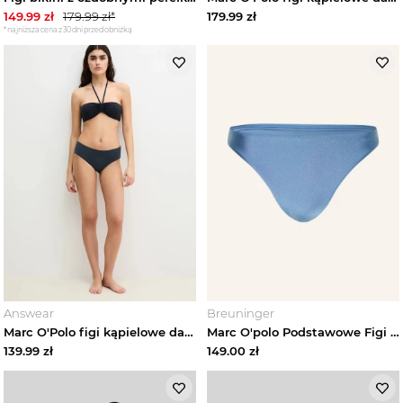
149.99
zł
179.99
zł*
179.99
zł
*najniższa cena z 30 dni przed obniżką
Answear
Breuninger
Marc O'Polo figi kąpielowe damskie granatowy
Marc O'polo Podstawowe Figi Bikini blau NIEBIESKI
139.99
zł
149.00
zł