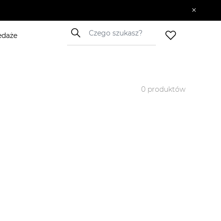
×
 10.06–14.06. KOD: SUMMER20
edaże
0
produktów