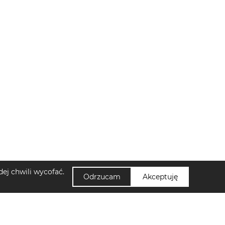
ej chwili wycofać.
Odrzucam
Akceptuję