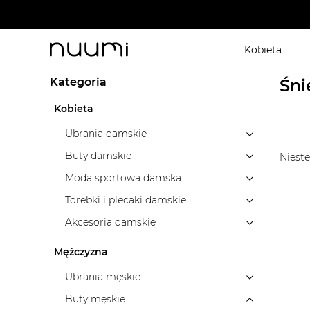
W MOHITO - 20% na koszule
Kobieta
nuumi.pl
>
Marki
>
LUHTA
>
Buty męskie
>
Śniegowc
Kategoria
Śni
Kobieta
Ubrania damskie
Buty damskie
Nieste
Moda sportowa damska
Torebki i plecaki damskie
Akcesoria damskie
Mężczyzna
Ubrania męskie
Buty męskie