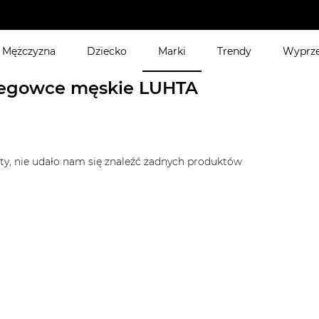
 i szorty, przy zakupie min. 2 dowolnych produktów, w dniach
Mężczyzna
Dziecko
Marki
Trendy
Wyprz
e męskie
egowce męskie LUHTA
ty, nie udało nam się znaleźć żadnych produktów