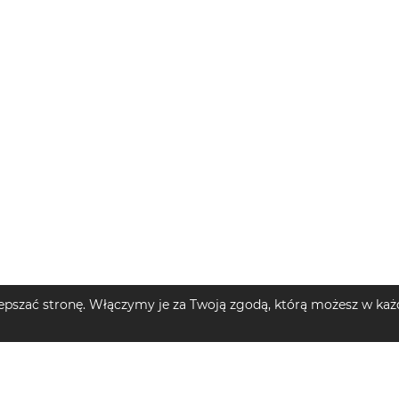
pszać stronę. Włączymy je za Twoją zgodą, którą możesz w każd