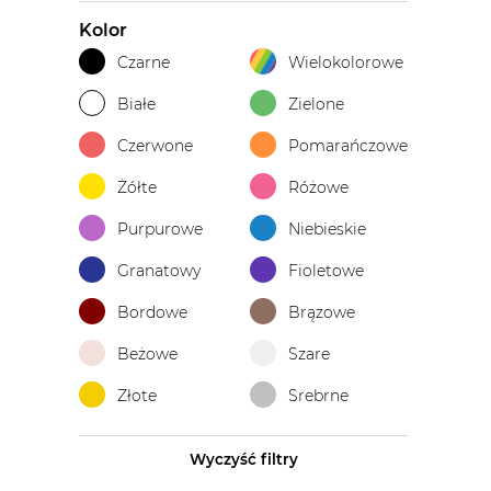
Kolor
Czarne
Wielokolorowe
Białe
Zielone
Czerwone
Pomarańczowe
Żółte
Różowe
Purpurowe
Niebieskie
Granatowy
Fioletowe
Bordowe
Brązowe
Beżowe
Szare
Złote
Srebrne
Wyczyść filtry