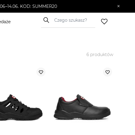
×
10.06–14.06. KOD: SUMMER20
edaże
6
produktów