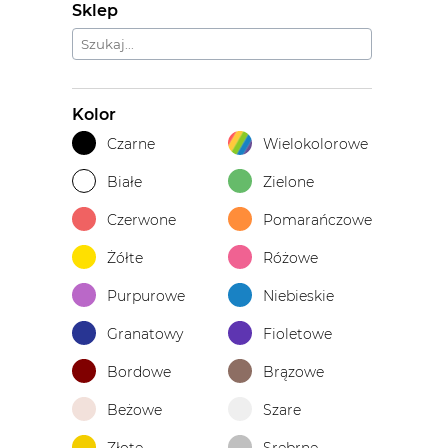
Sklep
Kolor
Czarne
Wielokolorowe
Białe
Zielone
Czerwone
Pomarańczowe
Żółte
Różowe
Purpurowe
Niebieskie
Granatowy
Fioletowe
Bordowe
Brązowe
Beżowe
Szare