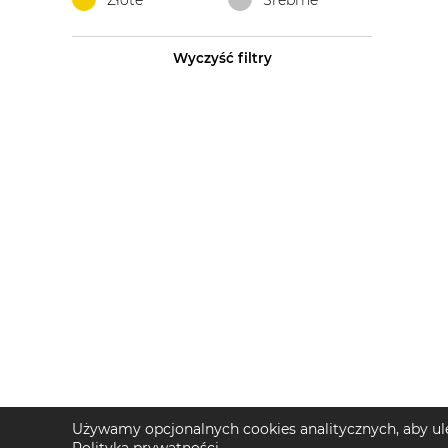
Złote
Srebrne
Wyczyść filtry
Używamy opcjonalnych cookies analitycznych, aby ule