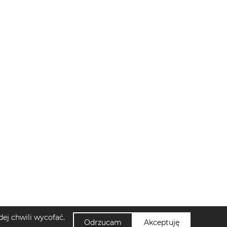
ej chwili wycofać.
Odrzucam
Akceptuję