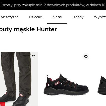
i szorty, przy zakupie min. 2 dowolnych produktów, w dniach 
Mężczyzna
Dziecko
Marki
Trendy
Wyprz
męskie
buty męskie Hunter
%