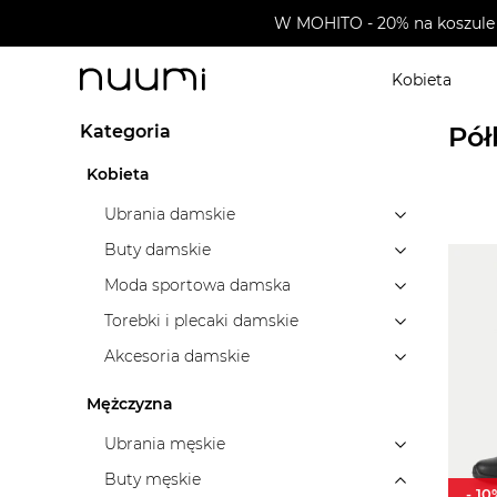
W MOHITO - 20% na koszule 
Kobieta
nuumi.pl
>
Marki
>
Hunter
>
Buty męskie
>
Półbuty 
Kategoria
Pół
Kobieta
Ubrania damskie
Buty damskie
Moda sportowa damska
Torebki i plecaki damskie
Akcesoria damskie
Mężczyzna
Ubrania męskie
Buty męskie
-
10