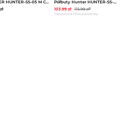
HUNTER HUNTER-SS-05 M Czarny
Półbuty Hunter HUNTER-SS-05 M Czarny
zł
103.99
zł
115.99
zł*
*najniższa cena z 30 dni przed obniżką