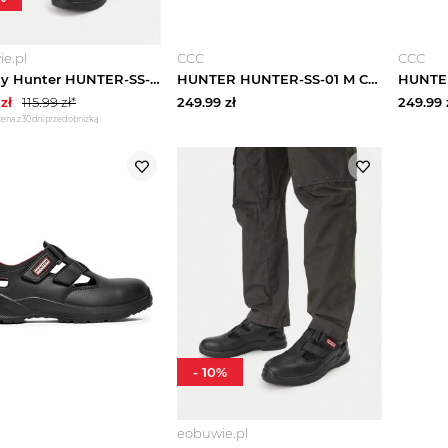
e.pl
CCC
CCC
Półbuty Hunter HUNTER-SS-04 M Czarny
HUNTER HUNTER-SS-01 M Czarny
zł
115.99
zł*
249.99
zł
249.99
cena z 30 dni przed obniżką
-
10
%
eobuwie.pl