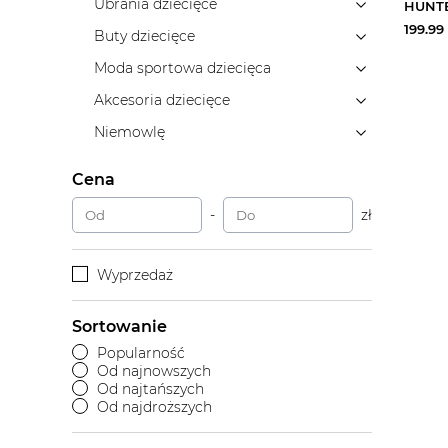
Ubrania dziecięce
199.99
Buty dziecięce
Moda sportowa dziecięca
Akcesoria dziecięce
Niemowlę
Cena
-
zł
Wyprzedaż
Sortowanie
Popularność
Od najnowszych
Od najtańszych
Od najdroższych