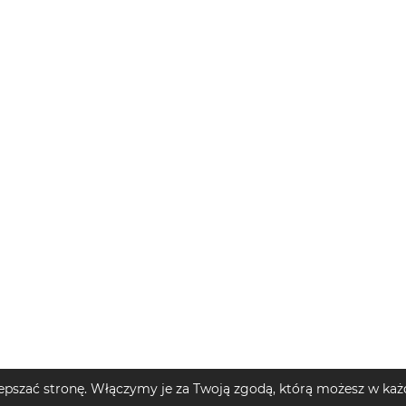
pszać stronę. Włączymy je za Twoją zgodą, którą możesz w każd