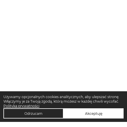
Używamy opcjonalnych cookies analitycznych, aby ulepszać stronę.
Włączymy je za Twoją zgodą, którą możesz w każdej chwili wycofać.
Polityka prywatności
Odrzucam
Akceptuję