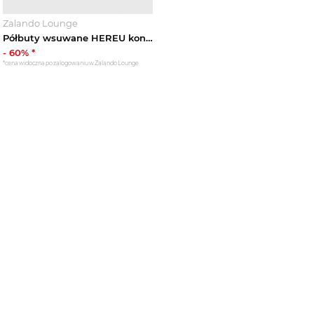
Zalando Lounge
Półbuty wsuwane HEREU koniakowy
-
60
% *
*cena widoczna po zalogowaniu w Zalando Lounge