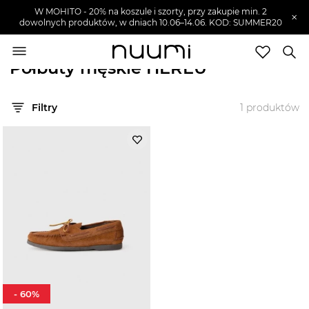
W MOHITO - 20% na koszule i szorty, przy zakupie min. 2
×
dowolnych produktów, w dniach 10.06–14.06. KOD: SUMMER20
nuumi.pl
>
Marki
>
HEREU
>
Buty męskie
>
Półbuty męskie
Półbuty męskie HEREU
Marki
Filtry
1
produktów
Trendy
SZUKAJ
Wyprzedaże
-
60
%