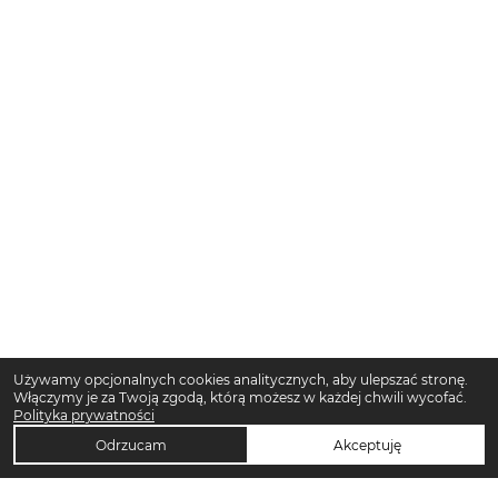
Używamy opcjonalnych cookies analitycznych, aby ulepszać stronę.
Włączymy je za Twoją zgodą, którą możesz w każdej chwili wycofać.
Polityka prywatności
Odrzucam
Akceptuję