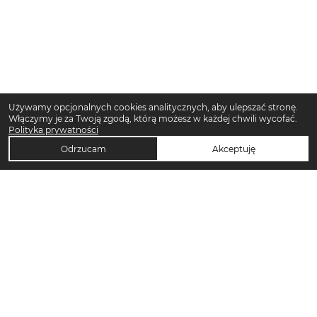
Używamy opcjonalnych cookies analitycznych, aby ulepszać stronę.
Włączymy je za Twoją zgodą, którą możesz w każdej chwili wycofać.
Polityka prywatności
Odrzucam
Akceptuję
TOP KATEGORIE DAMSKIE
Trencze damskie
Klapki płaskie damskie
Sukienki midi damskie
Sukienki maxi damskie
Klapki damskie