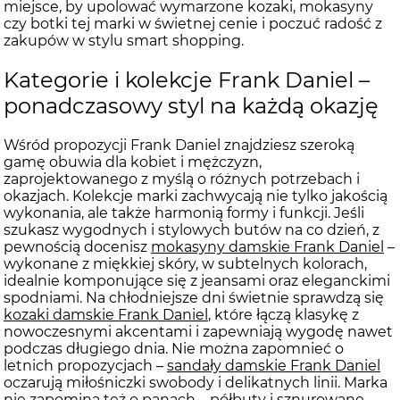
miejsce, by upolować wymarzone kozaki, mokasyny
czy botki tej marki w świetnej cenie i poczuć radość z
zakupów w stylu smart shopping.
Kategorie i kolekcje Frank Daniel –
ponadczasowy styl na każdą okazję
Wśród propozycji Frank Daniel znajdziesz szeroką
gamę obuwia dla kobiet i mężczyzn,
zaprojektowanego z myślą o różnych potrzebach i
okazjach. Kolekcje marki zachwycają nie tylko jakością
wykonania, ale także harmonią formy i funkcji. Jeśli
szukasz wygodnych i stylowych butów na co dzień, z
pewnością docenisz
mokasyny damskie Frank Daniel
–
wykonane z miękkiej skóry, w subtelnych kolorach,
idealnie komponujące się z jeansami oraz eleganckimi
spodniami. Na chłodniejsze dni świetnie sprawdzą się
kozaki damskie Frank Daniel
, które łączą klasykę z
nowoczesnymi akcentami i zapewniają wygodę nawet
podczas długiego dnia. Nie można zapomnieć o
letnich propozycjach –
sandały damskie Frank Daniel
oczarują miłośniczki swobody i delikatnych linii. Marka
nie zapomina też o panach – półbuty i sznurowane