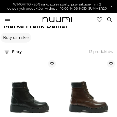
W MOHITO - 20% na koszule i szorty, przy zakupie min. 2
×
dowolnych produktów, w dniach 10.06–14.06. KOD: SUMMER20
nuumi.pl
>
Marki
>
Frank Daniel
Marka Frank Daniel
Marki
Buty damskie
Trendy
SZUKAJ
Filtry
13
produktów
Wyprzedaże