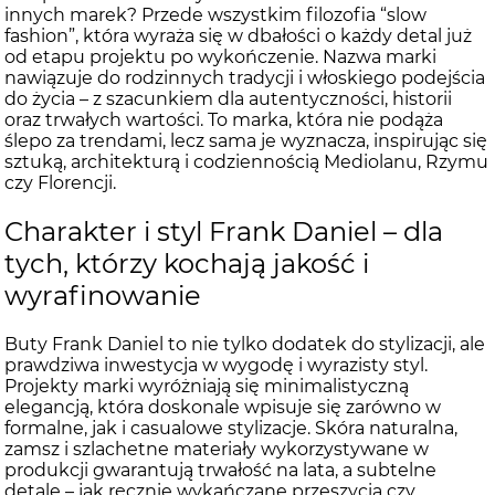
innych marek? Przede wszystkim filozofia “slow
fashion”, która wyraża się w dbałości o każdy detal już
od etapu projektu po wykończenie. Nazwa marki
nawiązuje do rodzinnych tradycji i włoskiego podejścia
do życia – z szacunkiem dla autentyczności, historii
oraz trwałych wartości. To marka, która nie podąża
ślepo za trendami, lecz sama je wyznacza, inspirując się
sztuką, architekturą i codziennością Mediolanu, Rzymu
czy Florencji.
Charakter i styl Frank Daniel – dla
tych, którzy kochają jakość i
wyrafinowanie
Buty Frank Daniel to nie tylko dodatek do stylizacji, ale
prawdziwa inwestycja w wygodę i wyrazisty styl.
Projekty marki wyróżniają się minimalistyczną
elegancją, która doskonale wpisuje się zarówno w
formalne, jak i casualowe stylizacje. Skóra naturalna,
zamsz i szlachetne materiały wykorzystywane w
produkcji gwarantują trwałość na lata, a subtelne
detale – jak ręcznie wykańczane przeszycia czy