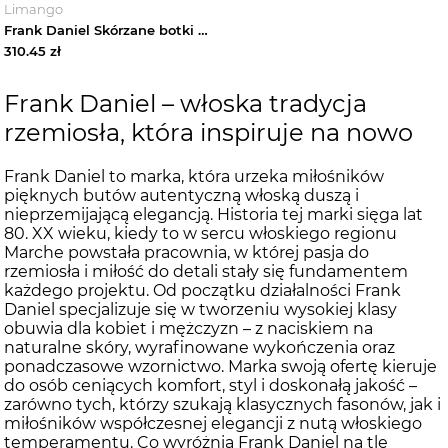
Limango
Frank Daniel Skórzane botki w kolorze brązowym rozmiar: 40
310.45
zł
Frank Daniel – włoska tradycja
rzemiosła, która inspiruje na nowo
Frank Daniel to marka, która urzeka miłośników
pięknych butów autentyczną włoską duszą i
nieprzemijającą elegancją. Historia tej marki sięga lat
80. XX wieku, kiedy to w sercu włoskiego regionu
Marche powstała pracownia, w której pasja do
rzemiosła i miłość do detali stały się fundamentem
każdego projektu. Od początku działalności Frank
Daniel specjalizuje się w tworzeniu wysokiej klasy
obuwia dla kobiet i mężczyzn – z naciskiem na
naturalne skóry, wyrafinowane wykończenia oraz
ponadczasowe wzornictwo. Marka swoją ofertę kieruje
do osób ceniących komfort, styl i doskonałą jakość –
zarówno tych, którzy szukają klasycznych fasonów, jak i
miłośników współczesnej elegancji z nutą włoskiego
temperamentu. Co wyróżnia Frank Daniel na tle