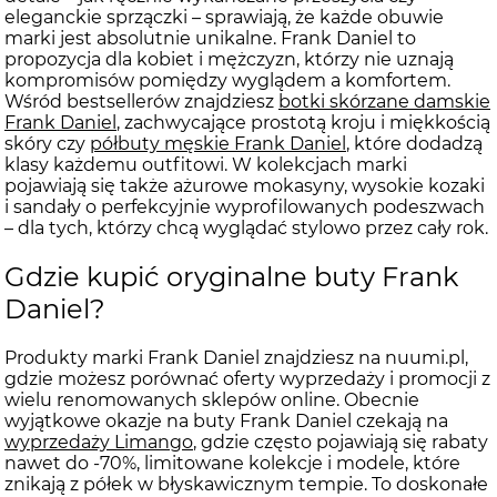
eleganckie sprzączki – sprawiają, że każde obuwie
marki jest absolutnie unikalne. Frank Daniel to
propozycja dla kobiet i mężczyzn, którzy nie uznają
kompromisów pomiędzy wyglądem a komfortem.
Wśród bestsellerów znajdziesz
botki skórzane damskie
Frank Daniel
, zachwycające prostotą kroju i miękkością
skóry czy
półbuty męskie Frank Daniel
, które dodadzą
klasy każdemu outfitowi. W kolekcjach marki
pojawiają się także ażurowe mokasyny, wysokie kozaki
i sandały o perfekcyjnie wyprofilowanych podeszwach
– dla tych, którzy chcą wyglądać stylowo przez cały rok.
Gdzie kupić oryginalne buty Frank
Daniel?
Produkty marki Frank Daniel znajdziesz na nuumi.pl,
gdzie możesz porównać oferty wyprzedaży i promocji z
wielu renomowanych sklepów online. Obecnie
wyjątkowe okazje na buty Frank Daniel czekają na
wyprzedaży Limango
, gdzie często pojawiają się rabaty
nawet do -70%, limitowane kolekcje i modele, które
znikają z półek w błyskawicznym tempie. To doskonałe