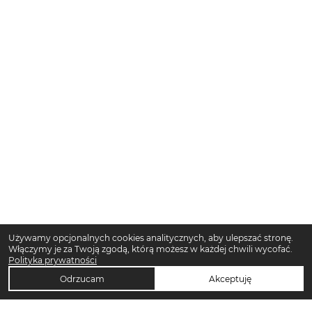
Używamy opcjonalnych cookies analitycznych, aby ulepszać stronę.
Włączymy je za Twoją zgodą, którą możesz w każdej chwili wycofać.
Polityka prywatności
Odrzucam
Akceptuję