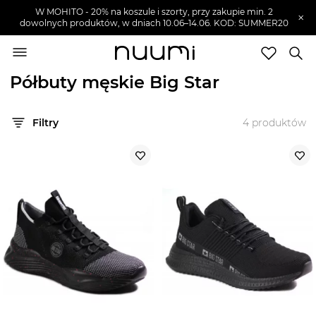
W MOHITO - 20% na koszule i szorty, przy zakupie min. 2
×
dowolnych produktów, w dniach 10.06–14.06. KOD: SUMMER20
nuumi.pl
>
Marki
>
Big Star
>
Buty męskie
>
Półbuty męskie
Półbuty męskie Big Star
Marki
Filtry
4
produktów
Trendy
SZUKAJ
Wyprzedaże