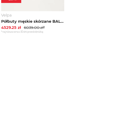
Velpa
Półbuty męskie skórzane BALMAIN
4529.25
zł
6039.00
zł*
*najniższa cena z 30 dni przed obniżką