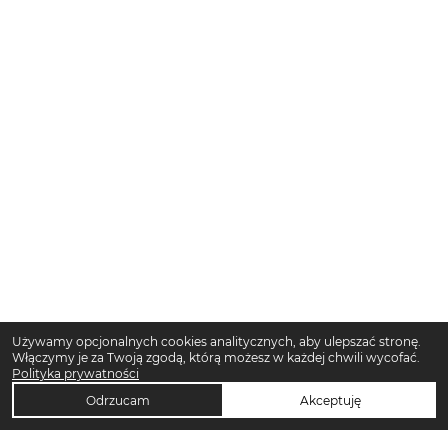
Używamy opcjonalnych cookies analitycznych, aby ulepszać stronę.
Włączymy je za Twoją zgodą, którą możesz w każdej chwili wycofać.
Polityka prywatności
Odrzucam
Akceptuję