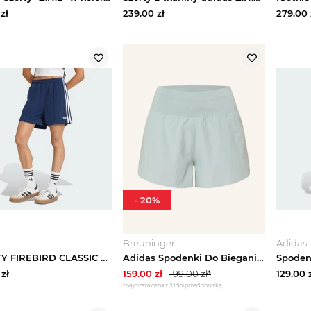
zł
239.00
zł
279.00
-
20
%
Breuninger
Adidas
SZORTY FIREBIRD CLASSIC Adidas
Adidas Spodenki Do Biegania 2 W 1 adi365 blau JASNONIEBIESKI
zł
159.00
zł
199.00
zł*
129.00
z
*najniższa cena z 30 dni przed obniżką