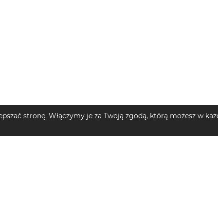
pszać stronę. Włączymy je za Twoją zgodą, którą możesz w każd
MĘSKIE
TOP KATEGORIE DZIECIĘCE
TOP MARKI
e męskie
Plecaki dziecięce
Szlafroki d
Swetry dziecięce
Sukienki mi