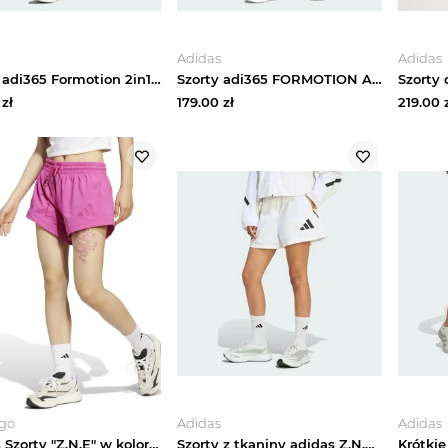
Adidas
Adidas
Szorty adi365 Formotion 2in1 Adidas fioletowy
Szorty adi365 FORMOTION Adidas fioletowy
zł
179.00
zł
219.00
z
go
Adidas
Adidas
adidas Szorty "Z.N.E" w kolorze różowym rozmiar: XL
Szorty z tkaniny adidas Z.N.E. biały