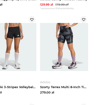
zł
129.99
zł
179.99
zł*
*najniższa cena z 30 dni przed obniżką
Adidas
Spodenki 3-Stripes Volleyball Adidas czarny
Szorty Terrex Multi 8-Inch Tight Printed Adidas
ł
279.00
zł