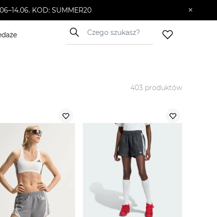
×
10.06–14.06. KOD: SUMMER20
edaże
403
produktów