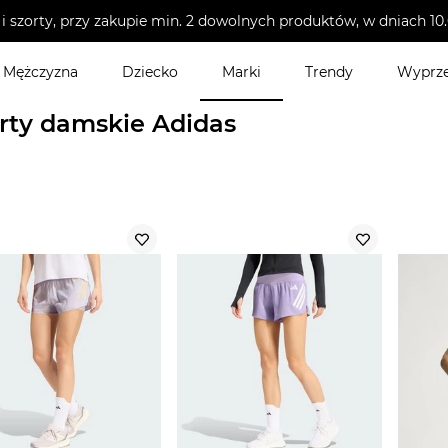
i szorty, przy zakupie min. 2 dowolnych produktów, w dniach 
Mężczyzna
Dziecko
Marki
Trendy
Wyprz
nie damskie
>
Szorty damskie
rty damskie Adidas