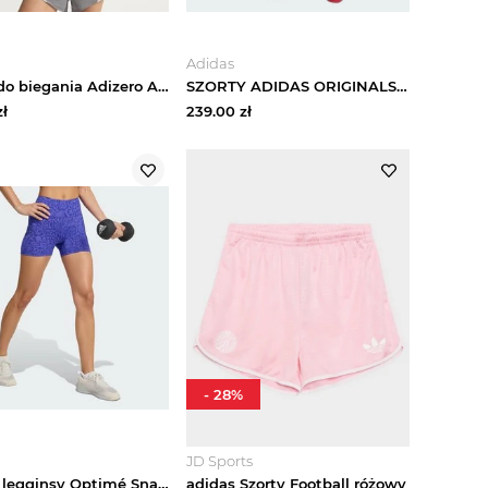
Adidas
Szorty do biegania Adizero Archive Adidas szary
SZORTY ADIDAS ORIGINALS SUMMER GLOW DENIM Medium Black Denim
ł
239.00
zł
-
28
%
JD Sports
Krótkie legginsy Optimé Snake Adidas fioletowy
adidas Szorty Football różowy