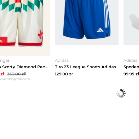
%
inger
Adidas
Adidas
Adidas Szorty Diamond Pack beige
Tiro 23 League Shorts Adidas
zł
369.00
zł*
129.00
zł
99.95
zł
cena z 30 dni przed obniżką