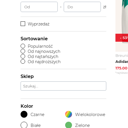
-
zł
Wyprzedaż
-
53
Sortowanie
Popularność
Od najnowszych
Breun
Od najtańszych
Od najdroższych
175.00
*najniższa 
Sklep
Kolor
Czarne
Wielokolorowe
Białe
Zielone