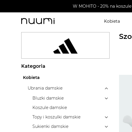
W MOHITO - 20% na koszule 
Kobieta
nuumi.pl
>
Marki
>
Adidas
>
Ubrania damskie
>
Spod
Szo
Kategoria
Kobieta
Ubrania damskie
Bluzki damskie
Koszule damskie
Topy i koszulki damskie
Sukienki damskie