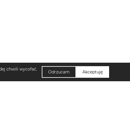
ej chwili wycofać.
Odrzucam
Akceptuję
NUUMI
amskie Lascana
Zapisz się do newslettera!
di damskie Sinsay
Kontakt