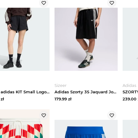
Sizeer
Adidas
Szorty adidas KIT Small Logo czarny
Adidas Szorty 3S Jaquard Jort czarny
zł
179.99
zł
239.00