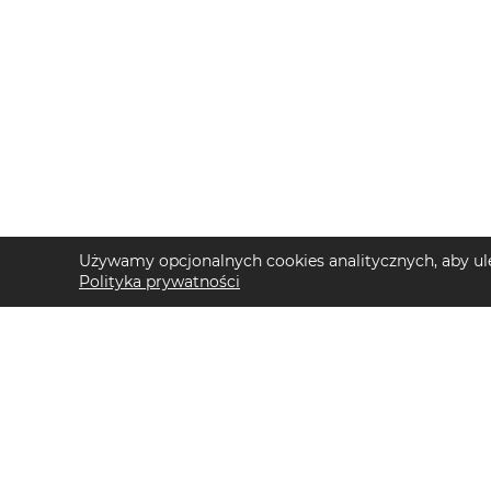
Używamy opcjonalnych cookies analitycznych, aby ule
Polityka prywatności
TOP KATEGORIE DAMSKIE
TOP KATEGORIE 
Trencze damskie
Kurtki przejściow
Klapki płaskie damskie
Swetry męskie