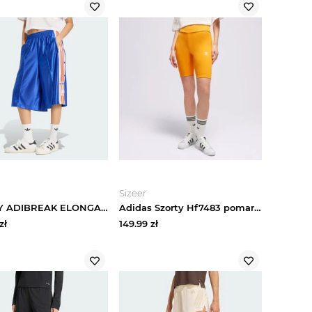
Sizeer
SZORTY ADIBREAK ELONGATED Adidas niebieski
Adidas Szorty Hf7483 pomarańczowy
zł
149.99
zł