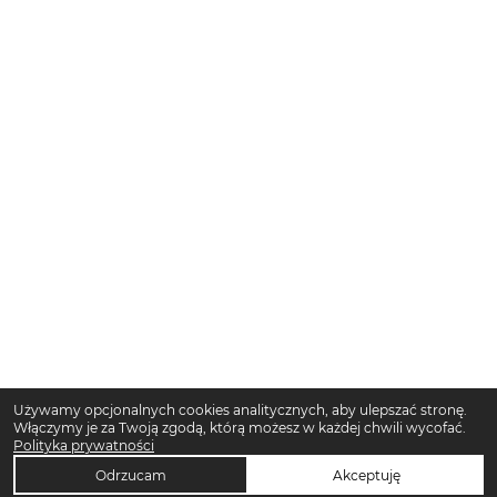
Używamy opcjonalnych cookies analitycznych, aby ulepszać stronę.
Włączymy je za Twoją zgodą, którą możesz w każdej chwili wycofać.
Polityka prywatności
Odrzucam
Akceptuję