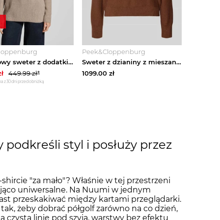
loppenburg
Peek&Cloppenburg
Półgolfowy sweter z dodatkiem wełny Smith & Soul Beżowy melanż
Sweter z dzianiny z mieszanka lnu model 'TORRE' Marella Jasnobrązowy
ł
449.99
zł*
1099.00
zł
a z 30 dni przed obniżką
 podkreśli styl i posłuży przez
t-shircie "za mało"? Właśnie w tej przestrzeni
ująco uniwersalne. Na Nuumi w jednym
ast przeskakiwać między kartami przeglądarki.
y tak, żeby dobrać półgolf zarówno na co dzień,
bią czystą linię pod szyją, warstwy bez efektu