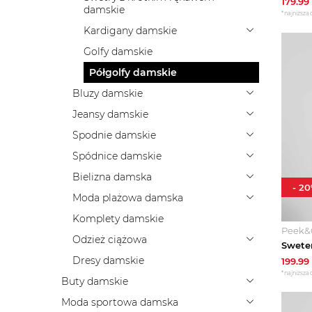
179.99
damskie
*najniższa 
Kardigany damskie
Golfy damskie
Półgolfy damskie
Bluzy damskie
Jeansy damskie
Spodnie damskie
Spódnice damskie
Bielizna damska
-
20
Moda plażowa damska
Komplety damskie
Peek&
Odzież ciążowa
Dresy damskie
199.99
*najniższa 
Buty damskie
Moda sportowa damska