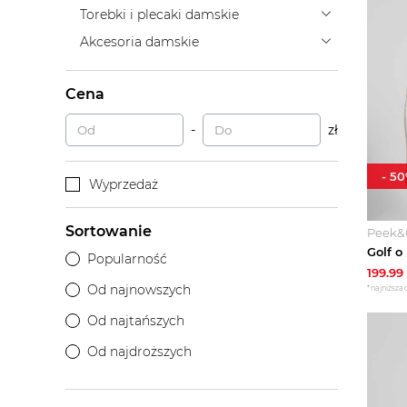
Torebki i plecaki damskie
Akcesoria damskie
Cena
-
zł
-
50
Wyprzedaż
Sortowanie
Peek&
Popularność
199.99
Od najnowszych
*najniższa 
Od najtańszych
Od najdroższych