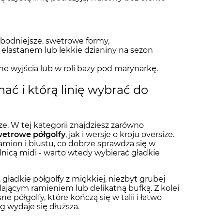
obodniejsze, swetrowe formy,
z elastanem lub lekkie dzianiny na sezon
rne wyjścia lub w roli bazy pod marynarkę.
ać i którą linię wybrać do
ze. W tej kategorii znajdziesz zarówno
etrowe półgolfy
, jak i wersje o kroju oversize.
 ramion i biustu, co dobrze sprawdza się w
dnicą midi - warto wtedy wybierać gładkie
 gładkie półgolfy z miękkiej, niezbyt grubej
ającym ramieniem lub delikatną bufką. Z kolei
e półgolfy, które kończą się w talii i łatwo
 wydaje się dłuższa.