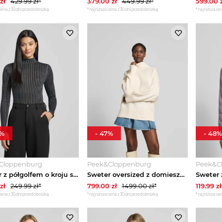
zł
429.99
zł*
379.00
zł
449.99
zł*
599.00
z
cena z 30 dni przed obniżką
*najniższa cena z 30 dni przed obniżką
*najniższa cen
%
-
47
%
-
48
%
Cloppenburg
Peek&Cloppenburg
Peek&C
Sweter z półgolfem o kroju slim fit z mieszanki wiskozy ze stójką Model 'Violetta' Soyaconcept Metaliczny czarny
Sweter oversized z domieszką kaszmiru Juvia Écru
zł
249.99
zł*
799.00
zł
1499.00
zł*
119.99
zł
cena z 30 dni przed obniżką
*najniższa cena z 30 dni przed obniżką
*najniższa cen