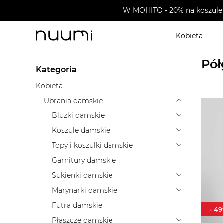
W MOHITO - 20% na koszule 
Kobieta
nuumi.pl
>
Ubrania damskie
>
Swetry damskie
>
Półg
Pół
Kategoria
Kobieta
Ubrania damskie
Bluzki damskie
Koszule damskie
Topy i koszulki damskie
Garnitury damskie
Sukienki damskie
Marynarki damskie
Futra damskie
-
49
Płaszcze damskie