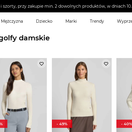
i szorty, przy zakupie min. 2 dowolnych produktów, w dniach 
Mężczyzna
Dziecko
Marki
Trendy
Wyprz
olfy damskie
golfy damskie
%
-
49
%
-
40