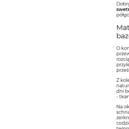
Dobry
swet
półgo
Mat
baz
O kom
przew
rozci
przyl
prześ
Z kol
natur
dni b
- tka
Na ok
schną
zerkn
codzi
temp