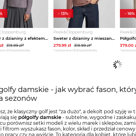
%
-
13
%
-
16
%
Cloppenburg
Peek&Cloppenburg
Peek&C
Sweter z dzianiny z efektem prążkowania i stójką Jake*s Lawendowy
Sweter z dzianiny z mieszanki wiskozy ze wzorem ze stójką comma
zł
319.99
zł*
279.99
zł
319.99
zł*
379.00
z
cena z 30 dni przed obniżką
*najniższa cena z 30 dni przed obniżką
*najniższa cen
golfy damskie - jak wybrać fason, który
ka sezonów
sz, że klasyczny golf jest "za dużo", a dekolt pod szyję w 
iają się
półgolfy damskie
- subtelne, wygodne i zaskak
cu porównisz setki modeli z wielu marek i sklepów, zami
i filtrom wyszukasz fason, kolor, skład i przedział cenow
 do pracy czy na wyjście. To kategoria dla kobiet, które lu