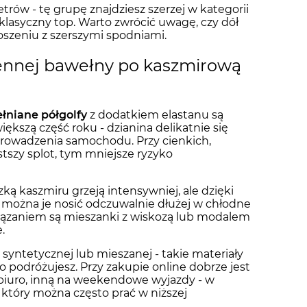
rów - tę grupę znajdziesz szerzej w kategorii
ż klasyczny top. Warto zwrócić uwagę, czy dół
oszeniu z szerszymi spodniami.
iennej bawełny po kaszmirową
łniane półgolfy
z dodatkiem elastanu są
ększą część roku - dzianina delikatnie się
 prowadzenia samochodu. Przy cienkich,
tszy splot, tym mniejsze ryzyko
ką kaszmiru grzeją intensywniej, ale dzięki
 można je nosić odczuwalnie dłużej w chłodne
wiązaniem są mieszanki z wiskozą lub modalem
.
 syntetycznej lub mieszanej - takie materiały
sto podróżujesz. Przy zakupie online dobrze jest
a biuro, inną na weekendowe wyjazdy - w
 który można często prać w niższej