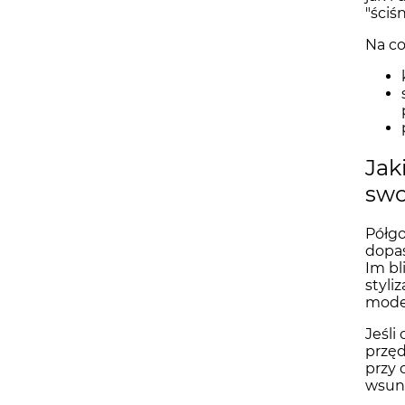
"ściś
Na co
Jak
swo
Półgo
dopas
Im bl
styli
model
Jeśli
przęd
przy 
wsuną