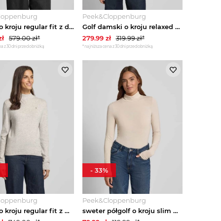
loppenburg
Peek&Cloppenburg
Sweter o kroju regular fit z dzianiny z mieszanki żywej wełny Marc O'Polo Złamany biały
Golf damski o kroju relaxed fit z mieszanki wiskozy s.Oliver Różowawy
zł
579.00
zł*
279.99
zł
319.99
zł*
a z 30 dni przed obniżką
*najniższa cena z 30 dni przed obniżką
-
33
%
loppenburg
Peek&Cloppenburg
Sweter o kroju regular fit z mieszanki wełny i kaszmiru Tommy Hilfiger Jasnoszary
sweter półgolf o kroju slim fit z mieszanki wiskozy model 'LAVA GLITTER' Vero Moda Écru