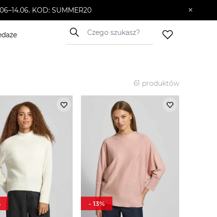
×
10.06–14.06. KOD: SUMMER20
edaże
61
produktów
%
-
13
%