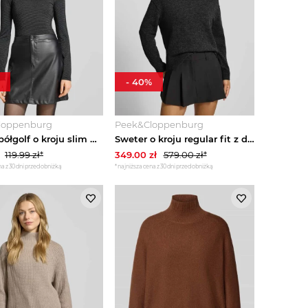
-
40
%
loppenburg
Peek&Cloppenburg
sweter półgolf o kroju slim fit z mieszanki wiskozy model 'LAVA GLITTER' Vero Moda Czarny
Sweter o kroju regular fit z dzianiny z mieszanki żywej wełny Marc O'Polo Antracytowy
119.99
zł*
349.00
zł
579.00
zł*
a z 30 dni przed obniżką
*najniższa cena z 30 dni przed obniżką