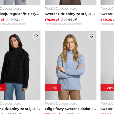
Cloppenburg
Peek&Cloppenburg
Peek&C
Golf o kroju regular fit z czystej, żywej wełny model ‘FOLIORA’ Boss Złamany biały
Sweter z dzianiny ze stójką model ‘MARION’ Guess Złamany biały
zł
849.00
zł*
179.99
zł
349.99
zł*
349.00
cena z 30 dni przed obniżką
*najniższa cena z 30 dni przed obniżką
*najniższa cen
%
-
16
%
-
20
%
Cloppenburg
Peek&Cloppenburg
Peek&C
Sweter z dzianiny ze stójką i frędzlami Jake*s Ciemnobrązowy
Półgolfowy sweter z dodatkiem wełny Smith & Soul Jasnoniebieski melanż