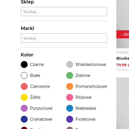
Sklep
Marki
-
20
Peek&
Kolor
Czarne
Wielokolorowe
79.99
z
*najniższa 
Białe
Zielone
Czerwone
Pomarańczowe
Żółte
Różowe
Purpurowe
Niebieskie
Granatowe
Fioletowe