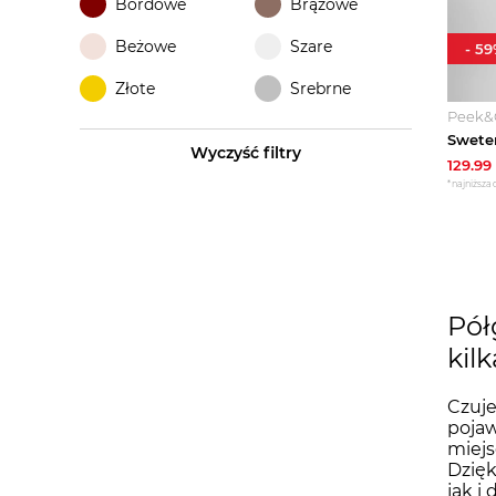
Bordowe
Brązowe
Beżowe
Szare
-
59
Złote
Srebrne
Peek&
Wyczyść filtry
129.99
*najniższa 
Pół
kil
Czuje
pojaw
miejs
Dzięk
jak i