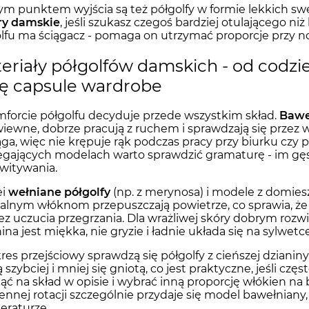
m punktem wyjścia są też półgolfy w formie lekkich swet
ry damskie
, jeśli szukasz czegoś bardziej otulającego ni
lfu ma ściągacz - pomaga on utrzymać proporcje przy n
eriały półgolfów damskich - od codz
ę capsule wardrobe
forcie półgolfu decyduje przede wszystkim skład.
Bawe
iewne, dobrze pracują z ruchem i sprawdzają się przez wi
ąga, więc nie krępuje rąk podczas pracy przy biurku czy
egających modelach warto sprawdzić gramaturę - im gęs
witywania.
ei
wełniane półgolfy
(np. z merynosa) i modele z domiesz
alnym włóknom przepuszczają powietrze, co sprawia, że
ez uczucia przegrzania. Dla wrażliwej skóry dobrym roz
nina jest miękka, nie gryzie i ładnie układa się na sylwetce
res przejściowy sprawdzą się półgolfy z cieńszej dzianiny
 szybciej i mniej się gniotą, co jest praktyczne, jeśli czę
ąć na skład w opisie i wybrać inną proporcję włókien n
ennej rotacji szczególnie przydaje się model bawełniany,
eraturze.