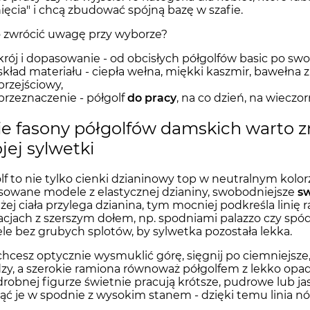
nięcia" i chcą zbudować spójną bazę w szafie.
 zwrócić uwagę przy wyborze?
krój i dopasowanie - od obcisłych półgolfów basic po sw
skład materiału - ciepła wełna, miękki kaszmir, bawełna 
przejściowy,
przeznaczenie - półgolf
do pracy
, na co dzień, na wieczo
ie fasony półgolfów damskich warto zn
jej sylwetki
lf to nie tylko cienki dzianinowy top w neutralnym kolor
owane modele z elastycznej dzianiny, swobodniejsze
sw
iżej ciała przylega dzianina, tym mocniej podkreśla linię
zacjach z szerszym dołem, np. spodniami palazzo czy spó
e bez grubych splotów, by sylwetka pozostała lekka.
 chcesz optycznie wysmuklić górę, sięgnij po ciemniejsze,
zy, a szerokie ramiona równoważ półgolfem z lekko opad
drobnej figurze świetnie pracują krótsze, pudrowe lub jasn
ć je w spodnie z wysokim stanem - dzięki temu linia nóg