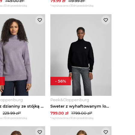
ł
749.00
zł*
79.99
zł
119.99
zł*
a z 30 dni przed obniżką
*najniższa cena z 30 dni przed obniżką
-
56
%
loppenburg
Peek&Cloppenburg
Sweter z dzianiny ze stójką Jake*s Lawendowy
Sweter z wyhaftowanym logo Kenzo Czarny
229.99
zł*
799.00
zł
1799.00
zł*
a z 30 dni przed obniżką
*najniższa cena z 30 dni przed obniżką