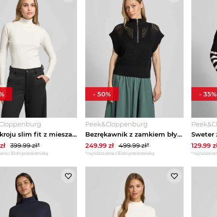
%
-
50
%
-
35
%
Cloppenburg
Peek&Cloppenburg
Peek&C
Golf o kroju slim fit z mieszanki bawełny model ‘DRIZA’ Hugo Złamany biały
Bezrękawnik z zamkiem błyskawicznym model 'gaines' Varley Czarny
zł
399.99
zł*
249.99
zł
499.99
zł*
129.99
z
cena z 30 dni przed obniżką
*najniższa cena z 30 dni przed obniżką
*najniższa cen