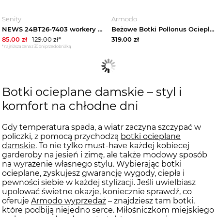
Senity
Armodo
NEWS 24BT26-7403 workery damskie botki ocieplane na zimę białe
Beżowe Botki Pollonus Ocieplane Skórzane Buty Damskie
85.00
zł
129.00
zł*
319.00
zł
*najniższa cena z 30 dni przed obniżką
Botki ocieplane damskie – styl i
komfort na chłodne dni
Gdy temperatura spada, a wiatr zaczyna szczypać w
policzki, z pomocą przychodzą
botki ocieplane
damskie
. To nie tylko must-have każdej kobiecej
garderoby na jesień i zimę, ale także modowy sposób
na wyrażenie własnego stylu. Wybierając botki
ocieplane, zyskujesz gwarancję wygody, ciepła i
pewności siebie w każdej stylizacji. Jeśli uwielbiasz
upolować świetne okazje, koniecznie sprawdź, co
oferuje
Armodo wyprzedaż
– znajdziesz tam botki,
które podbiją niejedno serce. Miłośniczkom miejskiego