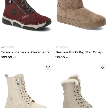
Marki
Trendy
Wyprzedaże
Armodo
Armodo
Trzewiki damskie Rieker, antistress ocieplane futerkiem i na grubej podeszwie, czerwone, 45960-35
Beżowe Botki Big Star Ocieplane Obuwie Damskie
309.00
zł
119.00
zł