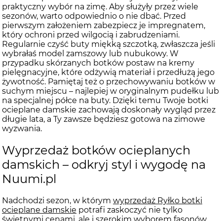
praktyczny wybór na zimę. Aby służyły przez wiele
sezonów, warto odpowiednio o nie dbać. Przed
pierwszym założeniem zabezpiecz je impregnatem,
który ochroni przed wilgocią i zabrudzeniami.
Regularnie czyść buty miękką szczotką, zwłaszcza jeśli
wybrałaś model zamszowy lub nubukowy. W
przypadku skórzanych botków postaw na kremy
pielęgnacyjne, które odżywią materiał i przedłużą jego
żywotność. Pamiętaj też o przechowywaniu botków w
suchym miejscu – najlepiej w oryginalnym pudełku lub
na specjalnej półce na buty. Dzięki temu Twoje botki
ocieplane damskie zachowają doskonały wygląd przez
długie lata, a Ty zawsze będziesz gotowa na zimowe
wyzwania.
Wyprzedaż botków ocieplanych
damskich – odkryj styl i wygodę na
Nuumi.pl
Nadchodzi sezon, w którym
wyprzedaż Ryłko botki
ocieplane damskie
potrafi zaskoczyć nie tylko
świetnymi cenami, ale i szerokim wyborem fasonów