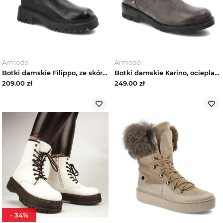
Armodo
Armodo
Botki damskie Filippo, ze skóry naturalnej z elastycznymi wstawkami po bokach zapinane na suwak zabudowaną cholewką, czarne, DBT4009-22-BK
Botki damskie Karino, ocieplane i zapinane na suwak, szare, 0913-002-M
209.00
zł
249.00
zł
-
34
%