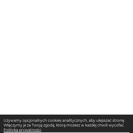
Używamy opcjonalnych cookies analitycznych, aby ulepszać stronę.
Włączymy je za Twoją zgodą, którą możesz w każdej chwili wycofać.
Polityka prywatności