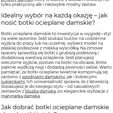
tylko praktyczny, ale i niezwykle modny zestaw.
Idealny wybór na każdą okazję – jak
nosić botki ocieplane damskie?
Botki ocieplane damskie to inwestycja w wygodę i styl
na wiele sezonów. Jeśli szukasz butów na codzienne
wyjścia do pracy lub na uczelnię, wybierz model na
płaskiej podeszwie z miękką wyściółką. Na zimowe
spacery sprawdzą się botki z grubszą podeszwą i
dodatkową warstwą ocieplenia. Jeśli planujesz
wieczorne wyjście, postaw na botki na obcasie, które
pięknie wydłużą nogi i dodadzą pewności siebie. Warto
pamiętać, że botki ocieplane świetnie komponują się
zarówno z
spodniami damskimi
, jak i kobiecymi
sukienkami
. Ich uniwersalność sprawia, że z łatwością
dopasujesz je do swojego stylu – od casualowych
zestawów z
bluzką damską
, po eleganckie stylizacje z
marynarką damską
.
Jak dobrać botki ocieplane damskie