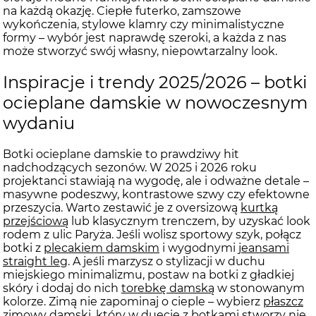
na każdą okazję. Ciepłe futerko, zamszowe
wykończenia, stylowe klamry czy minimalistyczne
formy – wybór jest naprawdę szeroki, a każda z nas
może stworzyć swój własny, niepowtarzalny look.
Inspiracje i trendy 2025/2026 – botki
ocieplane damskie w nowoczesnym
wydaniu
Botki ocieplane damskie to prawdziwy hit
nadchodzących sezonów. W 2025 i 2026 roku
projektanci stawiają na wygodę, ale i odważne detale –
masywne podeszwy, kontrastowe szwy czy efektowne
przeszycia. Warto zestawić je z oversizową
kurtką
przejściową
lub klasycznym trenczem, by uzyskać look
rodem z ulic Paryża. Jeśli wolisz sportowy szyk, połącz
botki z
plecakiem damskim
i wygodnymi
jeansami
straight leg
. A jeśli marzysz o stylizacji w duchu
miejskiego minimalizmu, postaw na botki z gładkiej
skóry i dodaj do nich
torebkę damską
w stonowanym
kolorze. Zimą nie zapominaj o cieple – wybierz
płaszcz
zimowy damski
, który w duecie z botkami stworzy nie