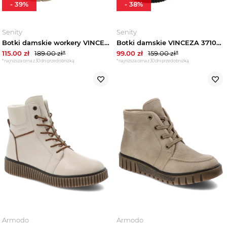
-
39
%
-
38
%
Sandały i klapki damskie
Senity
Senity
Botki damskie workery VINCEZA 16437 ocieplane
Botki damskie VINCEZA 37104 ocieplane platforma
Espadryle damskie
115.00
zł
189.00
zł*
99.00
zł
159.00
zł*
*najniższa cena z 30 dni przed obniżką
*najniższa cena z 30 dni przed obniżką
Czółenka damskie
Mokasyny damskie
Baleriny damskie
Botki damskie
Zobacz wszystko
Botki na koturnie
Armodo
Armodo
Botki na obcasie