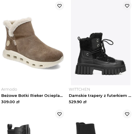
Armodo
WITTCHEN
Beżowe Botki Rieker Ocieplane Buty Damskie
Damskie trapery z futerkiem czarne Wittchen
309.00
zł
529.90
zł