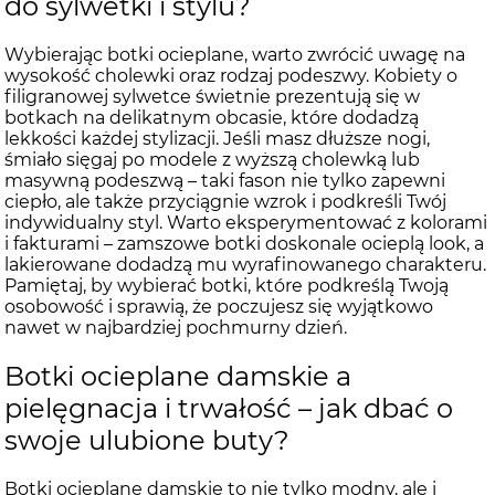
do sylwetki i stylu?
Wybierając botki ocieplane, warto zwrócić uwagę na
wysokość cholewki oraz rodzaj podeszwy. Kobiety o
filigranowej sylwetce świetnie prezentują się w
botkach na delikatnym obcasie, które dodadzą
lekkości każdej stylizacji. Jeśli masz dłuższe nogi,
śmiało sięgaj po modele z wyższą cholewką lub
masywną podeszwą – taki fason nie tylko zapewni
ciepło, ale także przyciągnie wzrok i podkreśli Twój
indywidualny styl. Warto eksperymentować z kolorami
i fakturami – zamszowe botki doskonale ocieplą look, a
lakierowane dodadzą mu wyrafinowanego charakteru.
Pamiętaj, by wybierać botki, które podkreślą Twoją
osobowość i sprawią, że poczujesz się wyjątkowo
nawet w najbardziej pochmurny dzień.
Botki ocieplane damskie a
pielęgnacja i trwałość – jak dbać o
swoje ulubione buty?
Botki ocieplane damskie to nie tylko modny, ale i