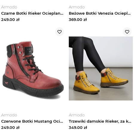
Armodo
Armodo
Czarne Botki Rieker Ocieplane Obuwie Damskie
Beżowe Botki Venezia Ocieplane Buty Damskie
249.00
zł
369.00
zł
Armodo
Armodo
Czerwone Botki Mustang Ocieplane Stylowe Obuwie Damskie
Trzewiki damskie Rieker, za kostkę na płaskim obcasie i ocieplane futerkiem, żółte, N1305-68
249.00
zł
349.00
zł