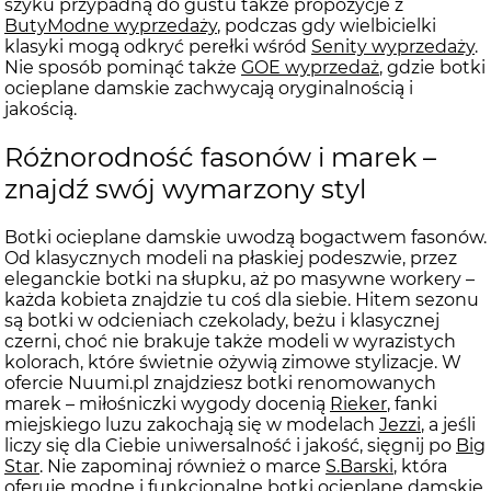
szyku przypadną do gustu także propozycje z
ButyModne wyprzedaży
, podczas gdy wielbicielki
klasyki mogą odkryć perełki wśród
Senity wyprzedaży
.
Nie sposób pominąć także
GOE wyprzedaż
, gdzie botki
ocieplane damskie zachwycają oryginalnością i
jakością.
Różnorodność fasonów i marek –
znajdź swój wymarzony styl
Botki ocieplane damskie uwodzą bogactwem fasonów.
Od klasycznych modeli na płaskiej podeszwie, przez
eleganckie botki na słupku, aż po masywne workery –
każda kobieta znajdzie tu coś dla siebie. Hitem sezonu
są botki w odcieniach czekolady, beżu i klasycznej
czerni, choć nie brakuje także modeli w wyrazistych
kolorach, które świetnie ożywią zimowe stylizacje. W
ofercie Nuumi.pl znajdziesz botki renomowanych
marek – miłośniczki wygody docenią
Rieker
, fanki
miejskiego luzu zakochają się w modelach
Jezzi
, a jeśli
liczy się dla Ciebie uniwersalność i jakość, sięgnij po
Big
Star
. Nie zapominaj również o marce
S.Barski
, która
oferuje modne i funkcjonalne botki ocieplane damskie