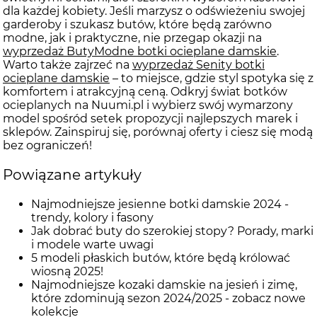
dla każdej kobiety. Jeśli marzysz o odświeżeniu swojej
garderoby i szukasz butów, które będą zarówno
modne, jak i praktyczne, nie przegap okazji na
wyprzedaż ButyModne botki ocieplane damskie
.
Warto także zajrzeć na
wyprzedaż Senity botki
ocieplane damskie
– to miejsce, gdzie styl spotyka się z
komfortem i atrakcyjną ceną. Odkryj świat botków
ocieplanych na Nuumi.pl i wybierz swój wymarzony
model spośród setek propozycji najlepszych marek i
sklepów. Zainspiruj się, porównaj oferty i ciesz się modą
bez ograniczeń!
Powiązane artykuły
Najmodniejsze jesienne botki damskie 2024 -
trendy, kolory i fasony
Jak dobrać buty do szerokiej stopy? Porady, marki
i modele warte uwagi
5 modeli płaskich butów, które będą królować
wiosną 2025!
Najmodniejsze kozaki damskie na jesień i zimę,
które zdominują sezon 2024/2025 - zobacz nowe
kolekcje