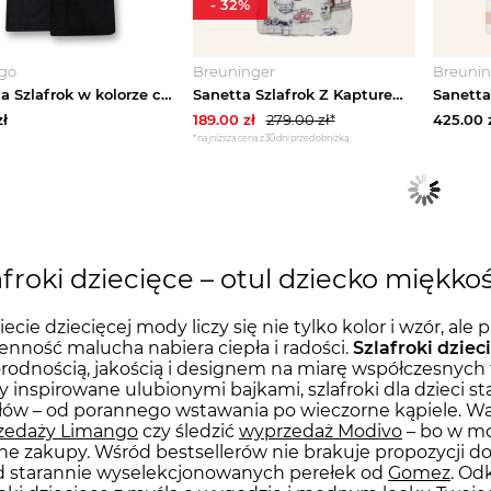
-
32
%
go
Breuninger
Breunin
Sanetta Szlafrok w kolorze czarnym rozmiar: 128
Sanetta Szlafrok Z Kapturem grau
ł
189.00
zł
279.00
zł*
425.00
*najniższa cena z 30 dni przed obniżką
afroki dziecięce – otul dziecko miękk
ecie dziecięcej mody liczy się nie tylko kolor i wzór, ale
enność malucha nabiera ciepła i radości.
Szlafroki dziec
rodnością, jakością i designem na miarę współczesnyc
y inspirowane ulubionymi bajkami, szlafroki dla dzieci
łów – od porannego wstawania po wieczorne kąpiele. W
zedaży Limango
czy śledzić
wyprzedaż Modivo
– bo w modz
ne zakupy. Wśród bestsellerów nie brakuje propozycji 
d starannie wyselekcjonowanych perełek od
Gomez
. Od