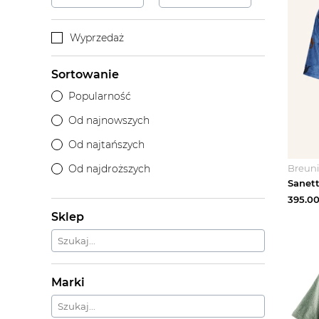
Wyprzedaż
Sortowanie
Popularność
Od najnowszych
Od najtańszych
Breun
Od najdroższych
395.0
Sklep
Marki