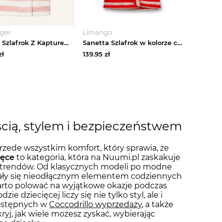
ger
Limango
Sanetta Szlafrok Z Kapturem rosa
Sanetta Szlafrok w kolorze czerwono-beżowym rozmiar: 104
zł
139.95
zł
ością, stylem i bezpieczeństwem
 przede wszystkim komfort, który sprawia, że
ięce
to kategoria, która na Nuumi.pl zaskakuje
h trendów. Od klasycznych modeli po modne
 stały się nieodłącznym elementem codziennych
arto polować na wyjątkowe okazje podczas
ie dziecięcej liczy się nie tylko styl, ale i
dostępnych w
Coccodrillo wyprzedaży
, a także
kryj, jak wiele możesz zyskać, wybierając