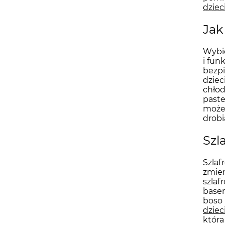
dziec
Jak
Wybie
i fun
bezpi
dziec
chłod
paste
może 
drobi
Szl
Szlaf
zmien
szlaf
basen
boso 
dziec
która