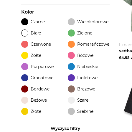
Kolor
Czarne
Wielokolorowe
Białe
Zielone
Czerwone
Pomarańczowe
Liman
Żółte
Różowe
64.95
z
Purpurowe
Niebieskie
Granatowe
Fioletowe
Bordowe
Brązowe
Beżowe
Szare
Złote
Srebrne
Wyczyść filtry