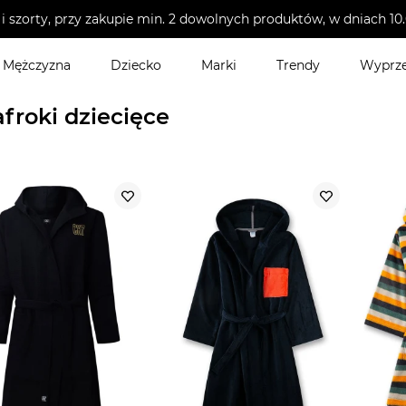
i szorty, przy zakupie min. 2 dowolnych produktów, w dniach 
Mężczyzna
Dziecko
Marki
Trendy
Wyprz
lafroki dziecięce
afroki dziecięce