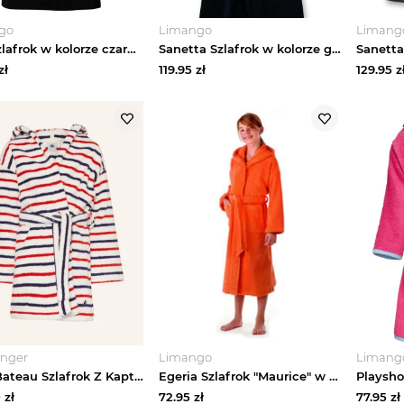
go
Limango
Limang
CR7 Szlafrok w kolorze czarnym rozmiar: L
Sanetta Szlafrok w kolorze granatowym rozmiar: 152
zł
119.95
zł
129.95
z
inger
Limango
Limang
Petit Bateau Szlafrok Z Kapturem weiss
Egeria Szlafrok "Maurice" w kolorze pomarańczowym rozmiar: 152
0
zł
72.95
zł
77.95
zł