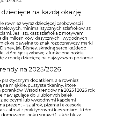
go dziecka.
 dziecięce na każdą okazję
 ale również wyraz dziecięcej osobowości i
telowych, minimalistycznych szlafroków, aż
iami. Jeśli szukasz szlafroka z motywem
 a dla miłośników klasycznych i wygodnych
i miękka bawełna to znak rozpoznawczy marki
 Disney, jak
Disney
, skradną serce każdego
, które łączą zabawę z funkcjonalnością.
godę z modą dziecięcą na najwyższym poziomie.
i trendy na 2025/2026
o praktycznym dodatkiem, ale również
 na miękkie, puszyste tkaniny, które
ch poranków. Wśród trendów na 2025 i 2026 rok
e nawiązujące do ulubionych bajek i
ziecięcymi
lub wygodnymi
kapciami
na prezent – szlafrok, piżama i
akcesoria
zlafroki z praktycznymi kieszeniami, które
go domowego looku sprawdź także
bluzy