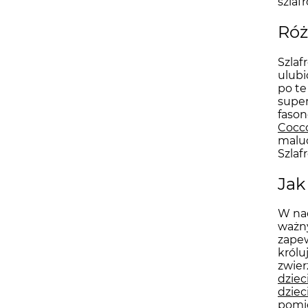
szlaf
Róż
Szlaf
ulubi
po te
super
faso
Cocco
maluc
Szlaf
Jak
W nad
ważny
zapew
królu
zwier
dziec
dziec
pomi