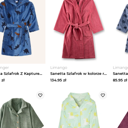
inger
Limango
Limang
Sanetta Szlafrok Z Kapturem blau granatowy
Sanetta Szlafrok w kolorze różowym rozmiar: 140
0
zł
134.95
zł
85.95
zł