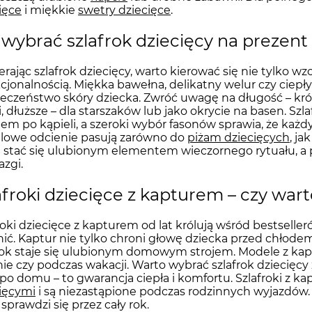
ięce
i miękkie
swetry dziecięce
.
 wybrać szlafrok dziecięcy na prezen
rając szlafrok dziecięcy, warto kierować się nie tylko w
kcjonalnością. Miękka bawełna, delikatny welur czy ciepły
eczeństwo skóry dziecka. Zwróć uwagę na długość – kr
i, dłuższe – dla starszaków lub jako okrycie na basen. Sz
em po kąpieli, a szeroki wybór fasonów sprawia, że każdy
lowe odcienie pasują zarówno do
piżam dziecięcych
, ja
stać się ulubionym elementem wieczornego rytuału, a p
azgi.
afroki dziecięce z kapturem – czy wa
roki dziecięce z kapturem od lat królują wśród bestselleró
ić. Kaptur nie tylko chroni głowę dziecka przed chłodem,
rok staje się ulubionym domowym strojem. Modele z kapt
ie czy podczas wakacji. Warto wybrać szlafrok dziecięcy 
po domu – to gwarancja ciepła i komfortu. Szlafroki z 
ięcymi
i są niezastąpione podczas rodzinnych wyjazdów. 
 sprawdzi się przez cały rok.