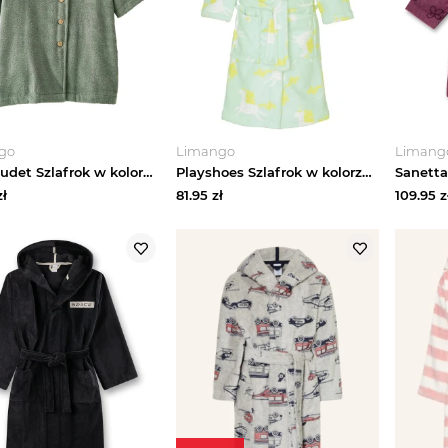
go
Limango
Limang
vertbaudet Szlafrok w kolorze zielonym rozmiar: 140-152
Playshoes Szlafrok w kolorze zielonym rozmiar: 110 / 116
ł
81.95
zł
109.95
z