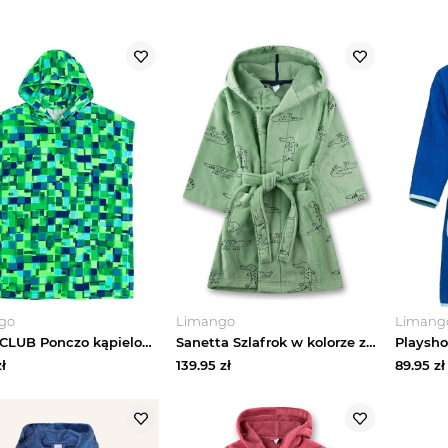
go
Limango
Limang
COOL CLUB Ponczo kąpielowe w kolorze zielonym rozmiar: 116 / 122
Sanetta Szlafrok w kolorze zielonym rozmiar: 140
ł
139.95
zł
89.95
zł