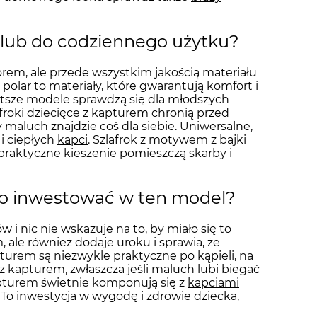
t lub do codziennego użytku?
zorem, ale przede wszystkim jakością materiału
 polar to materiały, które gwarantują komfort i
ótsze modele sprawdzą się dla młodszych
lafroki dziecięce z kapturem chronią przed
 maluch znajdzie coś dla siebie. Uniwersalne,
k i ciepłych
kapci
. Szlafrok z motywem z bajki
raktyczne kieszenie pomieszczą skarby i
rto inwestować w ten model?
w i nic nie wskazuje na to, by miało się to
 ale również dodaje uroku i sprawia, że
urem są niezwykle praktyczne po kąpieli, na
z kapturem, zwłaszcza jeśli maluch lubi biegać
kapturem świetnie komponują się z
kapciami
To inwestycja w wygodę i zdrowie dziecka,