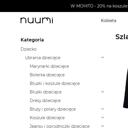
W MOHITO - 20% na koszule 
Kobieta
nuumi.pl
>
Ubrania dziecięce
>
Bielizna dziecięca
>
Sz
Szl
Kategoria
Dziecko
Ubrania dziecięce
Marynarki dziecięce
Bolerka dziecięce
Bluzki i koszule dziecięce
Bluzki dziecięce
Dresy dziecięce
Bluzy i polary dziecięce
Koszule dziecięce
Jeansy i ogrodniczki dziecięce