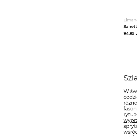
Liman
94.95
z
Szl
W świ
codzi
różno
fason
rytua
wypr
spryt
wśró