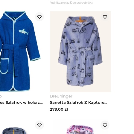
*najniższa cena z 30 dni przed obniżką
o
Breuninger
Playshoes Szlafrok w kolorze niebieskim rozmiar: 110 / 116
Sanetta Szlafrok Z Kapturem blau
279.00
zł