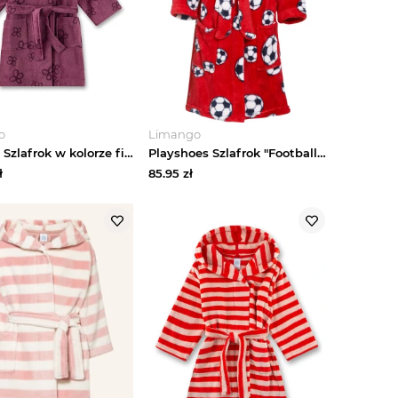
o
Limango
Sanetta Szlafrok w kolorze fioletowym rozmiar: 92
Playshoes Szlafrok "Football" w kolorze czerwonym ze wzorem rozmiar: 158 / 164
ł
85.95
zł