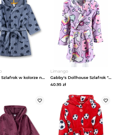
o
Limango
Sanetta Szlafrok w kolorze niebieskim rozmiar: 104
Gabby's Dollhouse Szlafrok "Domek Gabi" w kolorze fioletowym rozmiar: 98
40.95
zł