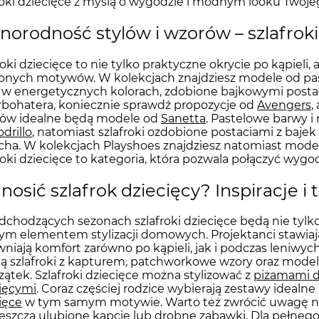
roki dziecięce z myślą o wygodzie i modnym looku Twoje
norodność stylów i wzorów – szlafroki
roki dziecięce to nie tylko praktyczne okrycie po kąpieli,
onych motywów. W kolekcjach znajdziesz modele od pas
 w energetycznych kolorach, zdobione bajkowymi postac
bohatera, koniecznie sprawdź propozycje od
Avengers
,
nów idealne będą modele od
Sanetta
. Pastelowe barwy 
drillo
, natomiast szlafroki ozdobione postaciami z bajek
ha. W kolekcjach Playshoes znajdziesz natomiast modele
roki dziecięce to kategoria, która pozwala połączyć wy
 nosić szlafrok dziecięcy? Inspiracje 
chodzących sezonach szlafroki dziecięce będą nie tylk
m elementem stylizacji domowych. Projektanci stawiają
niają komfort zarówno po kąpieli, jak i podczas leniwy
ją szlafroki z kapturem, patchworkowe wzory oraz model
zątek. Szlafroki dziecięce można stylizować z
piżamami d
ięcymi
. Coraz częściej rodzice wybierają zestawy idealne 
ięce
w tym samym motywie. Warto też zwrócić uwagę na s
eszczą ulubione
kapcie
lub drobne zabawki. Dla pełne