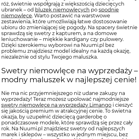
róż, świetnie współgrają z większością dziecięcych
ubranek – od
bluzek niemowlęcych
po
spodnie
niemowlęce
. Warto postawić na warstwowe
zestawienia, które umożliwiają łatwe dostosowanie
ubioru do zmieniającej się pogody. Na spacery świetnie
sprawdzą się swetry z kapturem, a na domowe
leniuchowanie – miękkie kardigany czy pulowery.
Dzięki szerokiemu wyborowi na Nuumi.pl bez
problemu znajdziesz model idealny na każdą okazję,
niezależnie od stylu Twojego maluszka.
Swetry niemowlęce na wyprzedaży –
modny maluszek w najlepszej cenie!
Nie ma nic przyjemniejszego niż udane zakupy na
wyprzedaży! Teraz możesz upolować najmodniejsze
swetry niemowlęce na wyprzedaży Limango
i cieszyć
się jakością premium w atrakcyjnej cenie. To świetna
okazja, by uzupełnić dziecięcą garderobę o
ponadczasowe modele, które sprawdzą się przez cały
rok. Na Nuumi.pl znajdziesz swetry od najlepszych
marek i sklepów – wszystko w jednym miejscu, bez