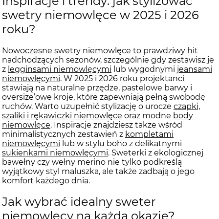
Inspiracje i trendy: jak stylizować
swetry niemowlęce w 2025 i 2026
roku?
Nowoczesne swetry niemowlęce to prawdziwy hit
nadchodzących sezonów, szczególnie gdy zestawisz je
z
legginsami niemowlęcymi
lub wygodnymi
jeansami
niemowlęcymi
. W 2025 i 2026 roku projektanci
stawiają na naturalne przędze, pastelowe barwy i
oversize’owe kroje, które zapewniają pełną swobodę
ruchów. Warto uzupełnić stylizację o urocze
czapki,
szaliki i rękawiczki niemowlęce
oraz modne
body
niemowlęce
. Inspiracje znajdziesz także wśród
minimalistycznych zestawień z
kompletami
niemowlęcymi
lub w stylu boho z delikatnymi
sukienkami niemowlęcymi
. Sweterki z ekologicznej
bawełny czy wełny merino nie tylko podkreślą
wyjątkowy styl maluszka, ale także zadbają o jego
komfort każdego dnia.
Jak wybrać idealny sweter
niemowlęcy na każdą okazję?