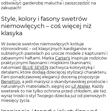
odświeżyć garderobę malucha i zaoszczędzić na
zakupach!
Style, kolory i fasony swetrów
niemowlęcych – coś więcej niż
klasyka
W świecie swetrów niemowlęcych króluje
różnorodność – od klasycznych kardiganów w
subtelnych pastelach po urocze modele z kapturami i
zabawnymi haftami. Marka
Carter's
inspiruje rodziców
praktycznymi fasonami i miękkimi tkaninami,
natomiast
BLUE SEVEN
zachwyca kolorystyką i
detalami, które dodają dziecięcej stylizacji charakteru.
Fani ponadczasowej elegancji docenią propozycje
Benetton
, a jeśli marzysz o skandynawskiej prostocie i
naturalnych materiałach, sięgnij po
Lil' Atelier
. Każdy
sweterek to nie tylko ochrona przed chłodem, ale też
wyraz troski o styl Twojego dziecka już od pierwszych
miesięcy życia.