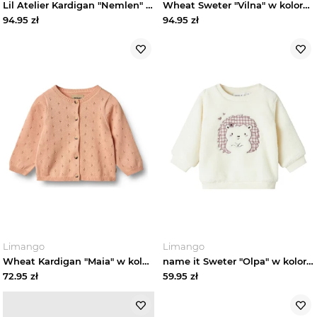
Lil Atelier Kardigan "Nemlen" w kolorze jasnoróżowym rozmiar: 62 Lil' Atelier
Wheat Sweter "Vilna" w kolorze beżowym rozmiar: 68
94.95
zł
94.95
zł
Spodnie niemowlęce
Spódniczki niemowlęce
Sukienki niemowlęce
Swetry niemowlęce
Szorty niemowlęce
T-shirty niemowlęce
Limango
Limango
Buty niemowlęce
Wheat Kardigan "Maia" w kolorze pomarańczowym rozmiar: 68
name it Sweter "Olpa" w kolorze kremowo-fioletowym rozmiar: 62
72.95
zł
59.95
zł
Bielizna niemowlęca