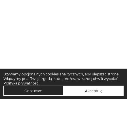
Używamy opcjonalnych cookies analitycznych, aby ulepszać stronę.
Włączymy je za Twoją zgodą, którą możesz w każdej chwili wycofać.
Polityka prywatności
Odrzucam
Akceptuję