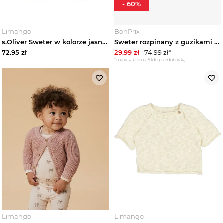
-
60
%
Ubrania niemowlęce
Limango
BonPrix
s.Oliver Sweter w kolorze jasnoróżowym rozmiar: 86
Sweter rozpinany z guzikami BonPrix biały
Zobacz wszystko
72.95
zł
29.99
zł
74.99
zł*
*najniższa cena z 30 dni przed obniżką
Kombinezony niemowlęce
Bluzy niemowlęce
Bluzki niemowlęce
Jeansy niemowlęce
Komplety niemowlęce
Kurtki niemowlęce
Limango
Limango
Legginsy niemowlęce