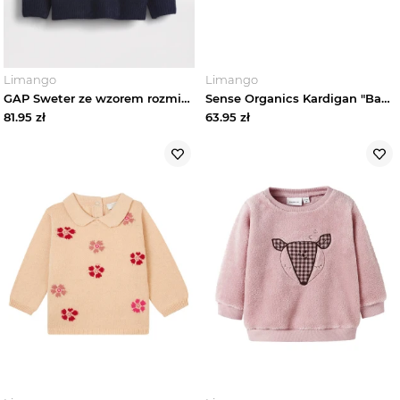
Limango
Limango
GAP Sweter ze wzorem rozmiar: 92
Sense Organics Kardigan "Baoo" w kolorze fiołkowym rozmiar: 74
81.95
zł
63.95
zł