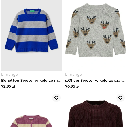
Akcesoria niemowlęce
Marki
Trendy
Wyprzedaże
Limango
Limango
Benetton Sweter w kolorze niebiesko-szarym rozmiar: 82
s.Oliver Sweter w kolorze szarym rozmiar: 80
72.95
zł
76.95
zł