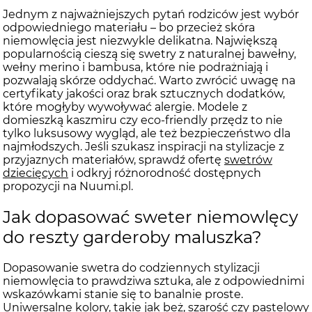
Jednym z najważniejszych pytań rodziców jest wybór
odpowiedniego materiału – bo przecież skóra
niemowlęcia jest niezwykle delikatna. Największą
popularnością cieszą się swetry z naturalnej bawełny,
wełny merino i bambusa, które nie podrażniają i
pozwalają skórze oddychać. Warto zwrócić uwagę na
certyfikaty jakości oraz brak sztucznych dodatków,
które mogłyby wywoływać alergie. Modele z
domieszką kaszmiru czy eco-friendly przędz to nie
tylko luksusowy wygląd, ale też bezpieczeństwo dla
najmłodszych. Jeśli szukasz inspiracji na stylizacje z
przyjaznych materiałów, sprawdź ofertę
swetrów
dziecięcych
i odkryj różnorodność dostępnych
propozycji na Nuumi.pl.
Jak dopasować sweter niemowlęcy
do reszty garderoby maluszka?
Dopasowanie swetra do codziennych stylizacji
niemowlęcia to prawdziwa sztuka, ale z odpowiednimi
wskazówkami stanie się to banalnie proste.
Uniwersalne kolory, takie jak beż, szarość czy pastelowy