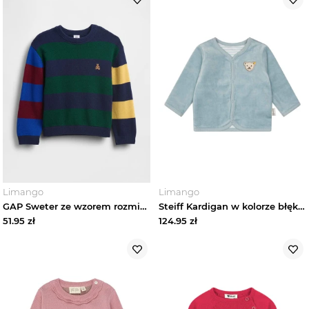
Limango
Limango
GAP Sweter ze wzorem rozmiar: 110
Steiff Kardigan w kolorze błękitno-białym rozmiar: 86
51.95
zł
124.95
zł