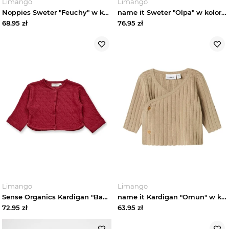
Limango
Limango
Noppies Sweter "Feuchy" w kolorze jasnopomarańczowym rozmiar: 86
name it Sweter "Olpa" w kolorze jasnoróżowym rozmiar: 56
68.95
zł
76.95
zł
Limango
Limango
Sense Organics Kardigan "Baoo" w kolorze bordowym rozmiar: 62 / 68
name it Kardigan "Omun" w kolorze beżowym rozmiar: 74
72.95
zł
63.95
zł