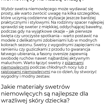
Wybór swetra niemowlęcego może wydawać się
prosty, ale warto zwrócić uwagę na kilka szczegółów,
które uczynią codzienne stylizacje jeszcze bardziej
praktycznymi i stylowymi. Na rodzinny spacer najlepiej
sprawdzi się sweter z miękkiej, oddychającej bawełny,
podczas gdy na wyjątkowe okazje – jak pierwsze
święta czy uroczyste spotkania – warto postawić na
modele z delikatnymi zdobieniami lub w modnych
kolorach sezonu. Swetry z wygodnymi zapięciami na
ramieniu czy guziczkami z przodu to gwarancja
łatwego ubierania, a fasony oversize zapewnią
swobodę ruchów nawet najbardziej aktywnym
maluchom. Warto łączyć swetry z
piżamami
niemowlęcymi
podczas chłodnych nocy lub z
rajstopami niemowlęcymi
na co dzień, by stworzyć
wygodny i modny zestaw.
Jakie materiały swetrów
niemowlęcych są najlepsze dla
wrażliwej skóry dziecka?