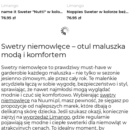
Limango
Limango
name it Sweter "Nutti" w kolorze kremowym rozmiar: 56
Noppies Sweter w kolorze beżowym rozmiar: 56
76.95
zł
76.95
zł
Swetry niemowlęce – otul maluszka
modą i komfortem
Swetry niemowlęce to prawdziwy must-have w
garderobie każdego maluszka – nie tylko w sezonie
jesienno-zimowym, ale przez cały rok. Te maleńkie
arcydzieła łączą w sobie wygodę, bezpieczeństwo i styl,
sprawiając, że nawet najmłodsi mogą wyglądać
modnie i czuć się komfortowo. Wybierając
swetry
niemowlęce
na Nuumi.pl, masz pewność, że sięgasz po
propozycje od najlepszych marek, które dbają o
delikatną skórę dziecka. Jeśli szukasz okazji, koniecznie
zajrzyj na
wyprzedaż Limango
, gdzie regularnie
pojawiają się modne i ciepłe sweterki dla niemowląt w
atrakcyjnych cenach. To idealny moment, by