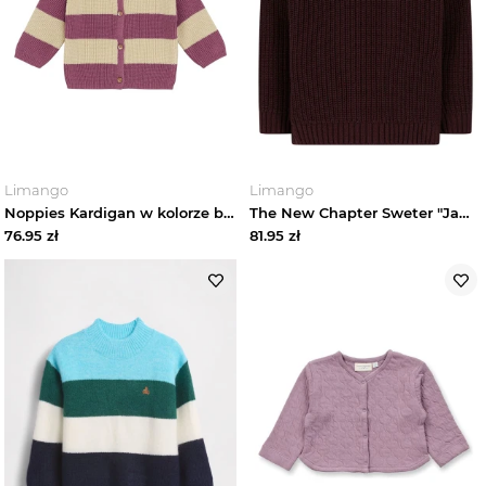
Limango
Limango
Noppies Kardigan w kolorze beżowo-fioletowym rozmiar: 86
The New Chapter Sweter "Jamie" w kolorze brązowym rozmiar: 122 / 128
76.95
zł
81.95
zł