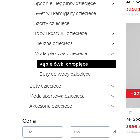
Spodnie i legginsy dziecięce
39.99
z
Swetry i kardigany dziecięce
*najniższa 
Szorty dziecięce
Topy i koszulki dziecięce
Bielizna dziecięca
Moda plażowa dziecięca
Kąpielówki chłopięce
Buty do wody dziecięce
Buty dziecięce
-
20
Moda sportowa dziecięca
Akcesoria dziecięce
4F
Cena
39.99
z
-
zł
*najniższa 