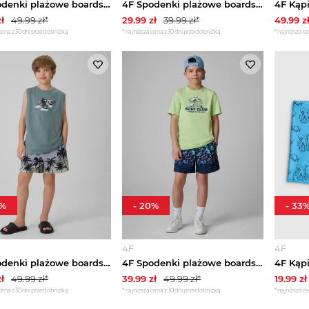
4F Spodenki plażowe boardshorty chłopięce - multikolor 134 / 140 (8-10 lat)
4F Spodenki plażowe boardshorty chłopięce - multikolor 134 / 140 (8-10 lat)
ł
49.99
zł*
29.99
zł
39.99
zł*
49.99
z
cena z 30 dni przed obniżką
*najniższa cena z 30 dni przed obniżką
*najniższa ce
%
-
20
%
-
33
4F
4F
4F Spodenki plażowe boardshorty chłopięce - multikolor 158 / 164 (12-14 lat)
4F Spodenki plażowe boardshorty chłopięce - multikolor 134 / 140 (8-10 lat)
ł
49.99
zł*
39.99
zł
49.99
zł*
19.99
zł
cena z 30 dni przed obniżką
*najniższa cena z 30 dni przed obniżką
*najniższa ce