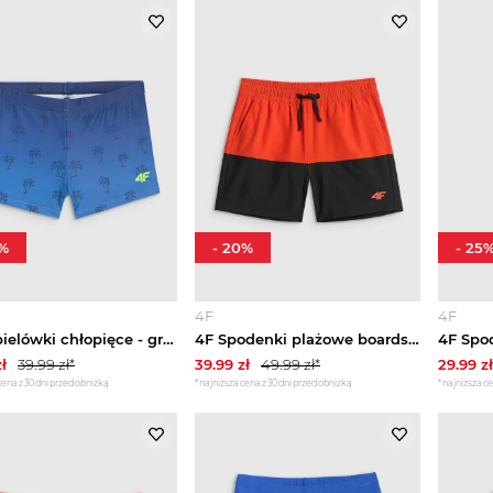
%
-
20
%
-
25
4F
4F
4F Kąpielówki chłopięce - granatowe 158 / 164 (12-14 lat)
4F Spodenki plażowe boardshorty chłopięce - czerwone 122 / 128 (6-8 lat)
ł
39.99
zł*
39.99
zł
49.99
zł*
29.99
zł
cena z 30 dni przed obniżką
*najniższa cena z 30 dni przed obniżką
*najniższa ce