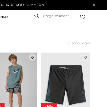
×
10.06–14.06. KOD: SUMMER20
edaże
73
produktów
%
-
14
%