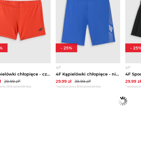
%
-
25
%
-
25
4F
4F
4F Kąpielówki chłopięce - czerwone 122 / 128 (6-8 lat)
4F Kąpielówki chłopięce - niebieskie 122 / 128 (6-8 lat)
ł
29.99
zł*
29.99
zł
39.99
zł*
29.99
zł
cena z 30 dni przed obniżką
*najniższa cena z 30 dni przed obniżką
*najniższa ce