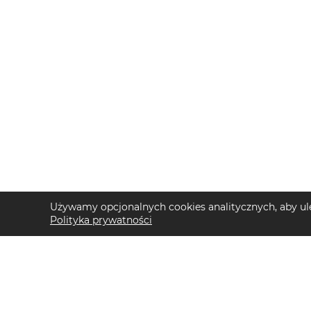
Używamy opcjonalnych cookies analitycznych, aby ule
Polityka prywatności
TOP KATEGORIE DAMSKIE
TOP KATEGORIE 