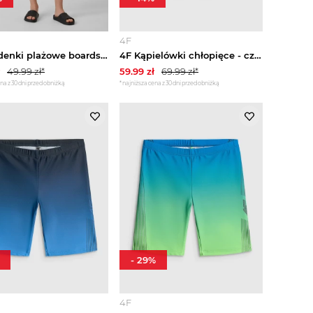
4F
4F Spodenki plażowe boardshorty chłopięce - czarne 146 / 152 (10-12 lat)
4F Kąpielówki chłopięce - czarne 122 / 128 (6-8 lat)
49.99
zł*
59.99
zł
69.99
zł*
na z 30 dni przed obniżką
*najniższa cena z 30 dni przed obniżką
-
29
%
4F