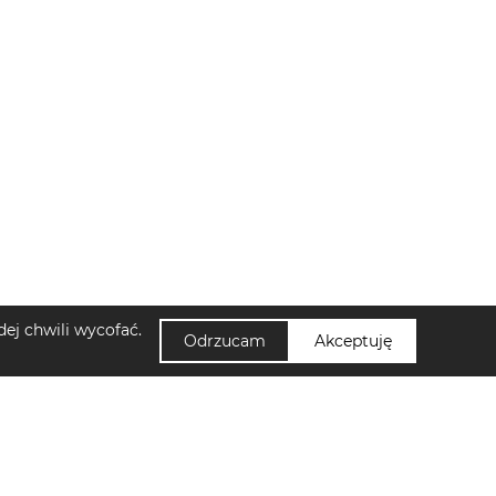
ej chwili wycofać.
Odrzucam
Akceptuję
NUUMI