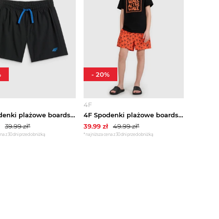
%
-
20
%
4F
4F Spodenki plażowe boardshorty chłopięce - czarne 122 / 128 (6-8 lat)
4F Spodenki plażowe boardshorty chłopięce - pomarańczowe 134 / 140 (8-10 lat)
39.99
zł*
39.99
zł
49.99
zł*
na z 30 dni przed obniżką
*najniższa cena z 30 dni przed obniżką