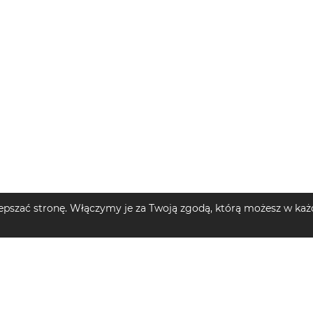
pszać stronę. Włączymy je za Twoją zgodą, którą możesz w każd
MĘSKIE
TOP KATEGORIE DZIECIĘCE
TOP MARKI