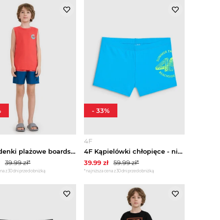
%
-
33
%
4F
4F Spodenki plażowe boardshorty chłopięce - różowe 134 / 140 (8-10 lat) Czerwony
4F Kąpielówki chłopięce - niebieskie 158 / 164 (12-14 lat)
39.99
zł*
39.99
zł
59.99
zł*
na z 30 dni przed obniżką
*najniższa cena z 30 dni przed obniżką