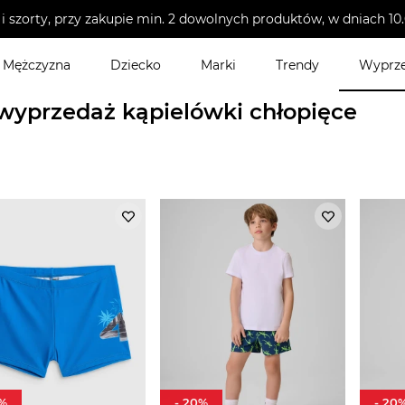
i szorty, przy zakupie min. 2 dowolnych produktów, w dniach 
Mężczyzna
Dziecko
Marki
Trendy
Wyprz
da plażowa dziecięca
>
Kąpielówki chłopięce
wyprzedaż kąpielówki chłopięce
%
-
20
%
-
20