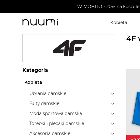
W MOHITO - 20% na koszule 
Kobieta
nuumi.pl
>
Wyprzedaże
>
4F
>
Ubrania dziecięce
>
Mo
4F 
Kategoria
Kobieta
Ubrania damskie
Buty damskie
Moda sportowa damska
Torebki i plecaki damskie
Akcesoria damskie
-
25