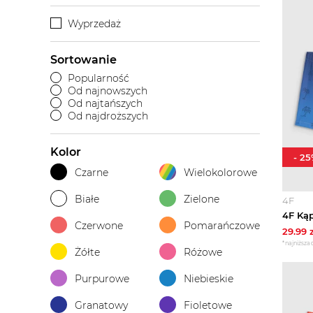
Wyprzedaż
Sortowanie
Popularność
Od najnowszych
Od najtańszych
Od najdroższych
Kolor
-
25
Czarne
Wielokolorowe
Białe
Zielone
4F
Czerwone
Pomarańczowe
29.99
z
*najniższa 
Żółte
Różowe
Purpurowe
Niebieskie
Granatowy
Fioletowe