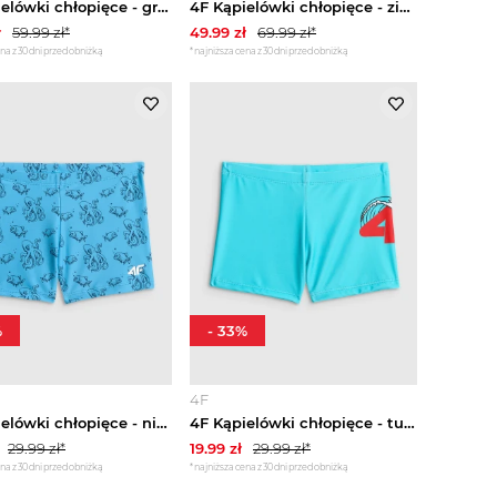
4F Kąpielówki chłopięce - granatowe 134 / 140 (8-10 lat)
4F Kąpielówki chłopięce - zielone 146 / 152 (10-12 lat)
ł
59.99
zł*
49.99
zł
69.99
zł*
na z 30 dni przed obniżką
*najniższa cena z 30 dni przed obniżką
%
-
33
%
4F
4F Kąpielówki chłopięce - niebieskie 158 / 164 (12-14 lat)
4F Kąpielówki chłopięce - turkusowe 134 / 140 (8-10 lat) Turkusowy
29.99
zł*
19.99
zł
29.99
zł*
na z 30 dni przed obniżką
*najniższa cena z 30 dni przed obniżką