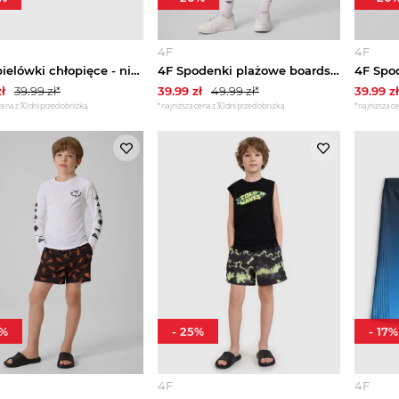
4F
4F
4F Kąpielówki chłopięce - niebieskie 158 / 164 (12-14 lat)
4F Spodenki plażowe boardshorty chłopięce - multikolor 158 / 164 (12-14 lat)
ł
39.99
zł*
39.99
zł
49.99
zł*
39.99
zł
cena z 30 dni przed obniżką
*najniższa cena z 30 dni przed obniżką
*najniższa ce
%
-
25
%
-
17
%
4F
4F