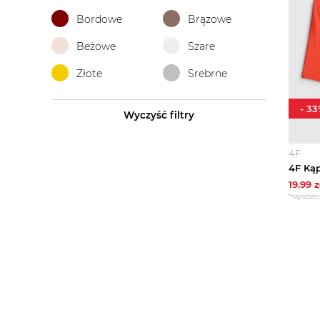
Bordowe
Brązowe
Beżowe
Szare
Złote
Srebrne
-
33
Wyczyść filtry
4F
19.99
z
*najniższa 