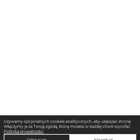
Używamy opcjonalnych cookies analitycznych, aby ulepszać stronę.
Włączymy je za Twoją zgodą, którą możesz w każdej chwili wycofać.
Polityka prywatności
Odrzucam
Akceptuję