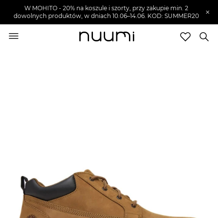
W MOHITO - 20% na koszule i szorty, przy zakupie min. 2
×
dowolnych produktów, w dniach 10.06–14.06. KOD: SUMMER20
nuumi.pl
>
Buty męskie
>
Sneakersy męskie
Marki
Trendy
SZUKAJ
Wyprzedaże