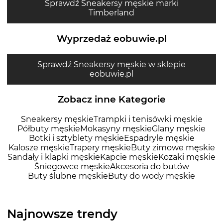
Sprawdź Sneakersy męskie marki
Timberland
Wyprzedaż eobuwie.pl
Sprawdź Sneakersy męskie w sklepie
eobuwie.pl
Zobacz inne Kategorie
Sneakersy męskie
Trampki i tenisówki męskie
Półbuty męskie
Mokasyny męskie
Glany męskie
Botki i sztyblety męskie
Espadryle męskie
Kalosze męskie
Trapery męskie
Buty zimowe męskie
Sandały i klapki męskie
Kapcie męskie
Kozaki męskie
Śniegowce męskie
Akcesoria do butów
Buty ślubne męskie
Buty do wody męskie
Najnowsze trendy