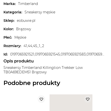
Marka
:
Timberland
Kategoria
:
Sneakersy męskie
Sklep
:
eobuwie.pl
Kolor
:
Brązowy
Płeć
:
Męskie
Rozmiary
:
41,44,45_1_2
Id
:
0197065921521,0197065921545,0197065921583,0197065921828,0197065921866,0197065922009,0197065922054,0197065922085,0197065922221,0197065922252,0197065922276
Opis produktu
Sneakersy Timberland Killingtion Trekker Low
TB0A69EDEM51 Brązowy
Podobne produkty