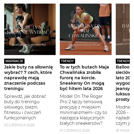
INSPIRACJE
TRENDY
TRENDY
Jakie buty na siłownię
To w tych butach Maja
Balloon 
wybrać? 7 cech, które
Chwalińska zrobiła
sieciówe
naprawdę mają
furorę na korcie.
lato 2026
znaczenie podczas
Sneakersy On mogą
wygodni
treningu
być hitem lata 2026
jeansy i
luksuso
Sprawdź, jak dobrać
Model On The Roger
prostym
buty do treningu
Pro 2 łączy tenisową
siłowego, bieżni,
precyzję z miejskim
Modne b
fitnessu i ćwiczeń
minimalizmem- czy to
2026 - g
funkcjonalnych
następca klasycznych
najładni
białych sneakersów?
czym je 
22 CZERWCA 2026
10 CZERWCA 2026
18 MAJA 2