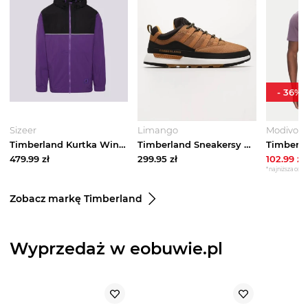
-
36
%
Sizeer
Limango
Modivo
Timberland Kurtka Windbreaker Full-Zip Jacket fioletowy
Timberland Sneakersy w kolorze jasnobrązowym rozmiar: 42
479.99
zł
299.95
zł
102.99
zł
*najniższa cena 
Zobacz markę Timberland
Wyprzedaż w eobuwie.pl