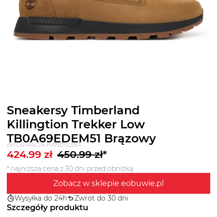
Sneakersy Timberland
Killingtion Trekker Low
TB0A69EDEM51 Brązowy
INFORMACJA HANDLOWA
424.99
zł
450.99
zł
*
* najniższa cena z 30 dni przed obniżką
Zobacz w sklepie eobuwie.pl
Wysyłka do 24h
Zwrot do 30 dni
Szczegóły produktu