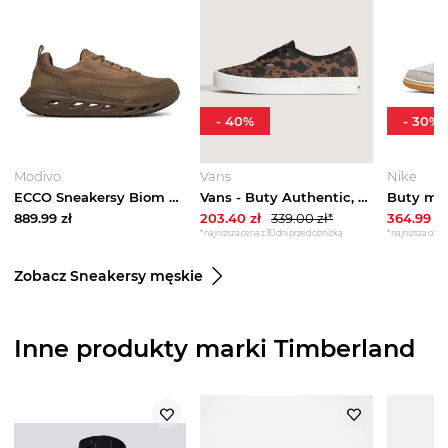
-
40
%
-
30
%
Modivo
Vans
Nike
ECCO Sneakersy Biom 720 GORE-TEX 85030461728 Brązowy
Vans - Buty Authentic, male, Brązowy
889.99
zł
203.40
zł
339.00
zł*
364.99
zł
*najniższa cena z 30 dni przed obniżką
*najniższa cena 
Zobacz Sneakersy męskie
Inne produkty marki Timberland