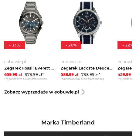
-
33
%
-
26
%
-
22
%
eobuwie.pl
eobuwie.pl
eobuwie.
Zegarek Fossil Everett Chronograph FS6107 Szary
Zegarek Lacoste Deuce 2011290 Granatowy
659.99
zł
979.99
zł*
588.99
zł
798.99
zł*
459.99
zł
*najniższa cena z 30 dni przed obniżką
*najniższa cena z 30 dni przed obniżką
*najniższa cena 
Zobacz wyprzedaże w eobuwie.pl
Marka Timberland