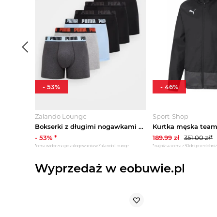
-
53
%
-
46
%
Zalando Lounge
Sport-Shop
Bokserki z długimi nogawkami Puma
-
53
% *
189.99
zł
351.00
zł*
*cena widoczna po zalogowaniu w Zalando Lounge
*najniższa cena z 30 dni przed obni
Wyprzedaż w eobuwie.pl