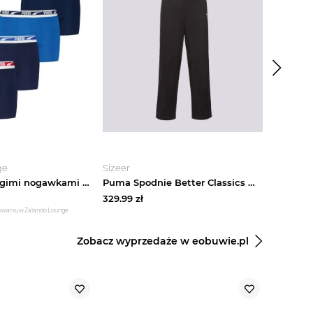
-
45
%
ge
Sizeer
Sport-S
Bokserki z długimi nogawkami Puma granatowy
Puma Spodnie Better Classics Woven Pants czarny
329.99
zł
125.73
zł
gowaniu w Zalando Lounge
*najniższa cena
Zobacz wyprzedaże w eobuwie.pl