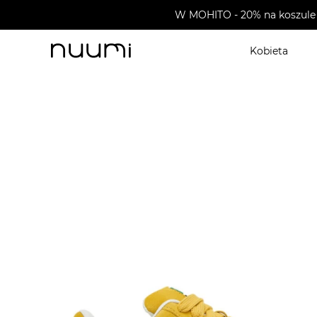
W MOHITO - 20% na koszule 
Kobieta
nuumi.pl
>
Buty męskie
>
Sneakersy męskie