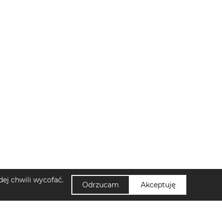
ej chwili wycofać.
Odrzucam
Akceptuję