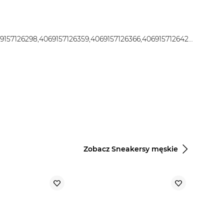
4069157126250,4069157126267,4069157126274,4069157126298,4069157126359,4069157126366,4069157126427,4069157126434
Zobacz Sneakersy męskie