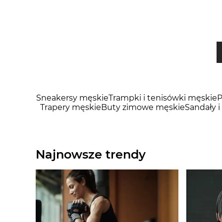
Sneakersy męskie
Trampki i tenisówki męskie
P
Trapery męskie
Buty zimowe męskie
Sandały i
Najnowsze trendy