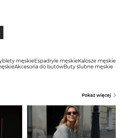
tyblety męskie
Espadryle męskie
Kalosze męskie
ęskie
Akcesoria do butów
Buty ślubne męskie
Pokaż więcej