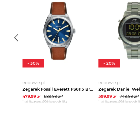
-
30
%
-
20
%
eobuwie.pl
eobuwie.pl
Zegarek Fossil Everett FS6115 Brązowy
479.99
zł
689.99
zł*
599.99
zł
749.99
zł*
*najniższa cena z 30 dni przed obniżką
*najniższa cena z 30 dni przed obni