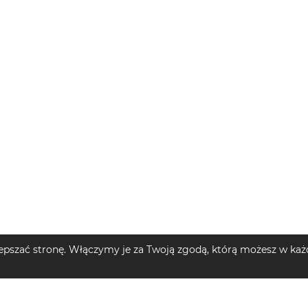
pszać stronę. Włączymy je za Twoją zgodą, którą możesz w każd