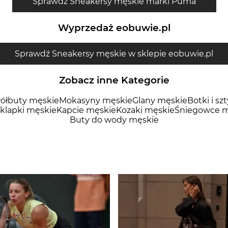
Sprawdź Sneakersy męskie marki Puma
Wyprzedaż eobuwie.pl
Sprawdź Sneakersy męskie w sklepie eobuwie.pl
Zobacz inne Kategorie
ółbuty męskie
Mokasyny męskie
Glany męskie
Botki i sz
 klapki męskie
Kapcie męskie
Kozaki męskie
Śniegowce m
Buty do wody męskie