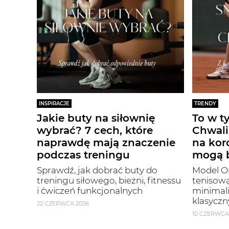
INSPIRACJE
TRENDY
Jakie buty na siłownię
To w t
wybrać? 7 cech, które
Chwali
naprawdę mają znaczenie
na kor
podczas treningu
mogą b
Sprawdź, jak dobrać buty do
Model On
treningu siłowego, bieżni, fitnessu
tenisową
i ćwiczeń funkcjonalnych
minimal
klasyczn
22 CZERWCA 2026
10 CZERWCA