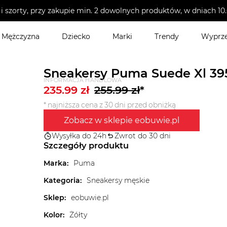
i szorty, przy zakupie min. 2 dowolnych produktów, w dniach 
Mężczyzna
Dziecko
Marki
Trendy
Wyprz
Sneakersy Puma Suede Xl 39
INFORMACJA HANDLOWA
235.99
zł
255.99
zł
*
* najniższa cena z 30 dni przed obniżką
Zobacz w sklepie eobuwie.pl
Wysyłka do 24h
Zwrot do 30 dni
Szczegóły produktu
Marka
:
Puma
Kategoria
:
Sneakersy męskie
Sklep
:
eobuwie.pl
Kolor
:
Żółty