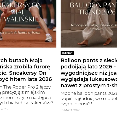
TRENDY
ych butach Maja
Balloon pants z siec
ńska zrobiła furorę
podbijają lato 2026 -
cie. Sneakersy On
wygodniejsze niż jea
yć hitem lata 2026
wyglądają luksusow
nawet z prostym t-s
 The Roger Pro 2 łączy
 precyzję z miejskim
Modne balloon pants 2026
izmem- czy to następca
kupić najładniejsze modele
ych białych sneakersów?
czym je nosić?
 2026
18 MAJA 2026