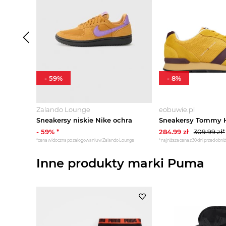
-
59
%
-
8
%
Zalando Lounge
eobuwie.pl
Sneakersy niskie Nike ochra
-
59
% *
284.99
zł
309.99
zł*
*cena widoczna po zalogowaniu w Zalando Lounge
*najniższa cena z 30 dni przed obni
Inne produkty marki Puma