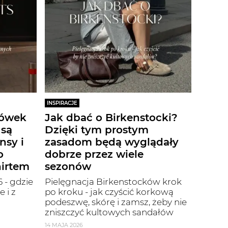
INSPIRACJE
iówek
Jak dbać o Birkenstocki?
 są
Dzięki tym prostym
nsy i
zasadom będą wyglądały
o
dobrze przez wiele
hirtem
sezonów
 - gdzie
Pielęgnacja Birkenstocków krok
 i z
po kroku - jak czyścić korkową
podeszwę, skórę i zamsz, żeby nie
zniszczyć kultowych sandałów
14 MAJA 2026