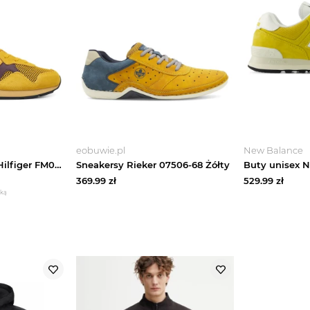
eobuwie.pl
New Balance
Sneakersy Tommy Hilfiger FM0FM05831 Żółty
Sneakersy Rieker 07506-68 Żółty
369.99
zł
529.99
zł
żką