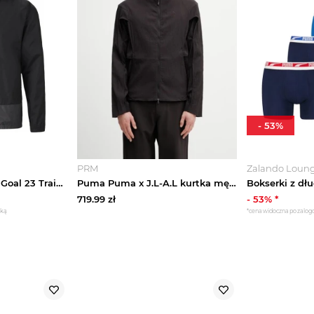
-
53
%
PRM
Zalando Loun
Kurtka męska teamGoal 23 Training Puma Czarny
Puma Puma x J.L-A.L kurtka męska
719.99
zł
-
53
% *
żką
*cena widoczna po zalo