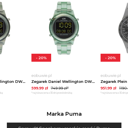
-
20
%
-
20
%
eobuwie.pl
eobuwie.pl
Zegarek Daniel Wellington DW00100768 Zielony
Zegarek Daniel Wellington DW00100769 Zielony
599.99
zł
749.99
zł*
951.99
zł
1190
żką
*najniższa cena z 30 dni przed obniżką
*najniższa cena z 30 dni 
Marka Puma