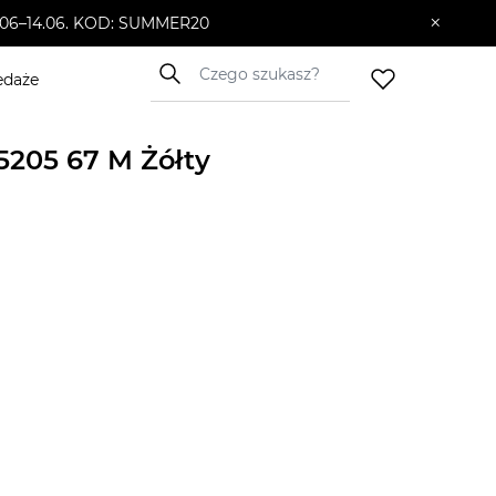
×
10.06–14.06. KOD: SUMMER20
edaże
5205 67 M Żółty