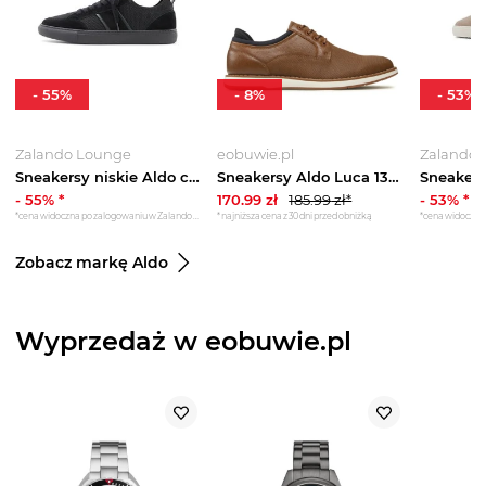
-
55
%
-
8
%
-
53
%
Zalando Lounge
eobuwie.pl
Zalando 
Sneakersy niskie Aldo czarny
Sneakersy Aldo Luca 13386635 Brązowy
-
55
% *
170.99
zł
185.99
zł*
-
53
% *
*cena widoczna po zalogowaniu w Zalando Lounge
*najniższa cena z 30 dni przed obniżką
Zobacz markę Aldo
Wyprzedaż w eobuwie.pl