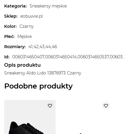
Kategoria
:
Sneakersy męskie
Sklep
:
eobuwie.pl
Kolor
:
Czarny
Płeć
:
Męskie
Rozmiary
:
41,42,43,44,46
Id
:
0060314650407,0060314650414,0060314650537,0060314650575,0060314650605,0060314650728,0060314650742
Opis produktu
Sneakersy Aldo Lido 13876973 Czarny
Podobne produkty