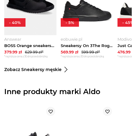
-
40
%
-
5
%
-
45
%
Answear
eobuwie.pl
Modivo
BOSS Orange sneakersy Zayn czarny
Sneakersy On 3The Roger MF30641043 Czarny
379.99
zł
629.99
zł*
569.99
zł
599.99
zł*
476.99
zł
*najniższa cena z 30 dni przed obniżką
*najniższa cena z 30 dni przed obniżką
*najniższa cena 
Zobacz Sneakersy męskie
Inne produkty marki Aldo