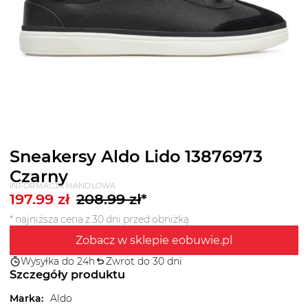
Sneakersy Aldo Lido 13876973
Czarny
INFORMACJA HANDLOWA
197.99
zł
208.99
zł
*
* najniższa cena z 30 dni przed obniżką
Zobacz w sklepie eobuwie.pl
Wysyłka do 24h
Zwrot do 30 dni
Szczegóły produktu
Marka
:
Aldo