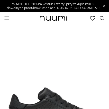
W MOHITO - 20% na koszule i szorty, przy zakupie min. 2
×
dowolnych produktów, w dniach 10.06–14.06. KOD: SUMMER20
nuumi.pl
>
Buty męskie
>
Sneakersy męskie
Marki
Trendy
SZUKAJ
Wyprzedaże