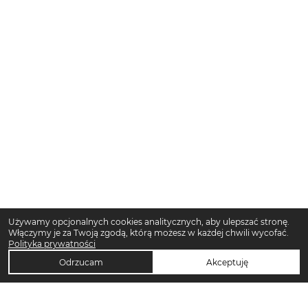
Używamy opcjonalnych cookies analitycznych, aby ulepszać stronę.
Włączymy je za Twoją zgodą, którą możesz w każdej chwili wycofać.
Polityka prywatności
Odrzucam
Akceptuję