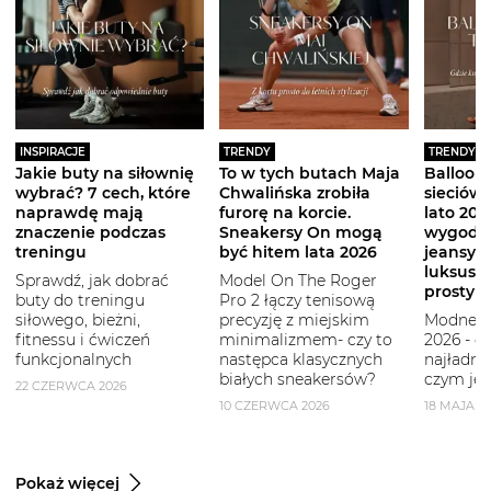
INSPIRACJE
TRENDY
TRENDY
Jakie buty na siłownię
To w tych butach Maja
Balloon 
wybrać? 7 cech, które
Chwalińska zrobiła
sieciówe
naprawdę mają
furorę na korcie.
lato 2026
znaczenie podczas
Sneakersy On mogą
wygodni
treningu
być hitem lata 2026
jeansy i
luksuso
Sprawdź, jak dobrać
Model On The Roger
prostym
buty do treningu
Pro 2 łączy tenisową
siłowego, bieżni,
precyzję z miejskim
Modne b
fitnessu i ćwiczeń
minimalizmem- czy to
2026 - g
funkcjonalnych
następca klasycznych
najładni
białych sneakersów?
czym je 
22 CZERWCA 2026
10 CZERWCA 2026
18 MAJA 2
Pokaż więcej