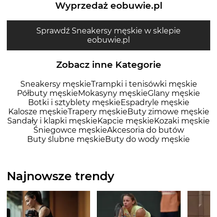
Wyprzedaż eobuwie.pl
Sprawdź Sneakersy męskie w sklepie
eobuwie.pl
Zobacz inne Kategorie
Sneakersy męskie
Trampki i tenisówki męskie
Półbuty męskie
Mokasyny męskie
Glany męskie
Botki i sztyblety męskie
Espadryle męskie
Kalosze męskie
Trapery męskie
Buty zimowe męskie
Sandały i klapki męskie
Kapcie męskie
Kozaki męskie
Śniegowce męskie
Akcesoria do butów
Buty ślubne męskie
Buty do wody męskie
Najnowsze trendy