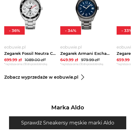
-
36
%
-
34
%
-
33
%
eobuwie.pl
eobuwie.pl
eobuwie.
Zegarek Fossil Neutra Chrono FS6063 Brązowy
Zegarek Armani Exchange Kilian AX1421 Szary
699.99
zł
1089.00
zł*
649.99
zł
979.99
zł*
659.99
zł
*najniższa cena z 30 dni przed obniżką
*najniższa cena z 30 dni przed obniżką
*najniższa cena 
Zobacz wyprzedaże w eobuwie.pl
Marka Aldo
Sprawdź Sneakersy męskie marki Aldo