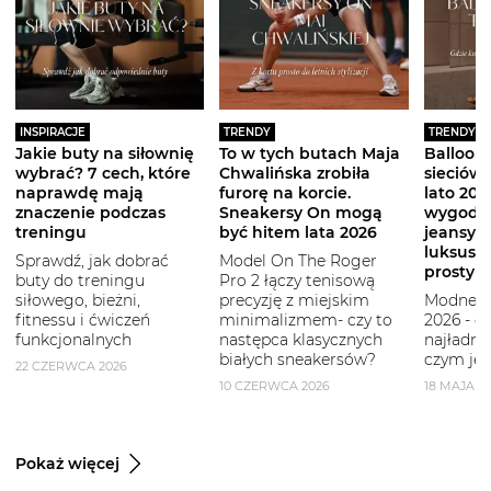
INSPIRACJE
TRENDY
TRENDY
Jakie buty na siłownię
To w tych butach Maja
Balloon 
wybrać? 7 cech, które
Chwalińska zrobiła
sieciówe
naprawdę mają
furorę na korcie.
lato 2026
znaczenie podczas
Sneakersy On mogą
wygodni
treningu
być hitem lata 2026
jeansy i
luksuso
Sprawdź, jak dobrać
Model On The Roger
prostym
buty do treningu
Pro 2 łączy tenisową
siłowego, bieżni,
precyzję z miejskim
Modne b
fitnessu i ćwiczeń
minimalizmem- czy to
2026 - g
funkcjonalnych
następca klasycznych
najładni
białych sneakersów?
czym je 
22 CZERWCA 2026
10 CZERWCA 2026
18 MAJA 2
Pokaż więcej