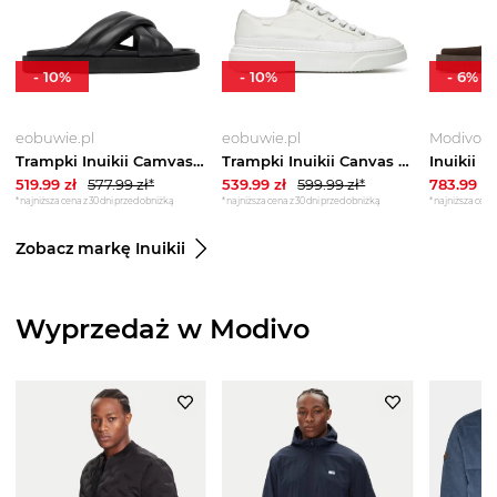
-
10
%
-
10
%
-
6
%
eobuwie.pl
eobuwie.pl
Modivo
Trampki Inuikii Camvas Lex Low 50102-548 Czarny
Trampki Inuikii Canvas Lex Low 50102-091 Biały
519.99
zł
577.99
zł*
539.99
zł
599.99
zł*
783.99
zł
*najniższa cena z 30 dni przed obniżką
*najniższa cena z 30 dni przed obniżką
*najniższa cena 
Zobacz markę Inuikii
Wyprzedaż w Modivo