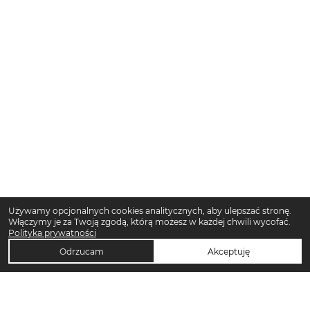
Używamy opcjonalnych cookies analitycznych, aby ulepszać stronę.
Włączymy je za Twoją zgodą, którą możesz w każdej chwili wycofać.
Polityka prywatności
Odrzucam
Akceptuję