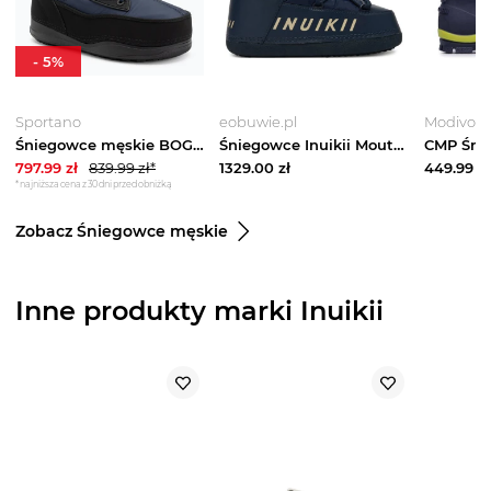
-
5
%
Sportano
eobuwie.pl
Modivo
Śniegowce męskie BOGNER Laax 7 navy Granatowy
Śniegowce Inuikii Moutain 2002.003.0031 Granatowy
797.99
zł
839.99
zł*
1329.00
zł
449.99
zł
*najniższa cena z 30 dni przed obniżką
Zobacz Śniegowce męskie
Inne produkty marki Inuikii