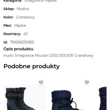
Kategoria
:
Śniegowce męskie
Sklep
:
Modivo
Kolor
:
Granatowy
Płeć
:
Męskie
Rozmiary
:
43
Id
:
7616363155955
Opis produktu
Inuikii Śniegowce Moutain 2002.003.0031 Granatowy
Podobne produkty