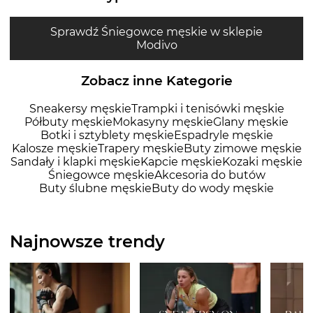
Sprawdź Śniegowce męskie w sklepie
Modivo
Zobacz inne Kategorie
Sneakersy męskie
Trampki i tenisówki męskie
Półbuty męskie
Mokasyny męskie
Glany męskie
Botki i sztyblety męskie
Espadryle męskie
Kalosze męskie
Trapery męskie
Buty zimowe męskie
Sandały i klapki męskie
Kapcie męskie
Kozaki męskie
Śniegowce męskie
Akcesoria do butów
Buty ślubne męskie
Buty do wody męskie
Najnowsze trendy