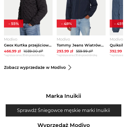
-
55
%
-
48
%
-
45
%
Modivo
Modivo
Modivo
Geox Kurtka przejściowa M Spherica M5628R T3271 F9000 Czarny Regular Fit
Tommy Jeans Wiatrówka Chicago DM0DM21393 Granatowy Regular Fit
466.99
zł
1039.00
zł*
293.99
zł
559.99
zł*
392.99
zł
*najniższa cena z 30 dni przed obniżką
*najniższa cena z 30 dni przed obniżką
*najniższa cena 
Zobacz wyprzedaże w Modivo
Marka Inuikii
Sprawdź Śniegowce męskie marki Inuikii
Wyprzedaż Modivo