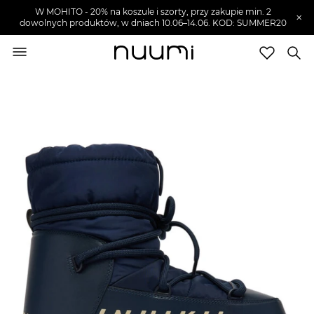
W MOHITO - 20% na koszule i szorty, przy zakupie min. 2
×
dowolnych produktów, w dniach 10.06–14.06. KOD: SUMMER20
nuumi.pl
>
Buty męskie
>
Śniegowce męskie
Marki
Trendy
SZUKAJ
Wyprzedaże