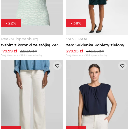
-
22
%
-
38
%
Peek&Cloppenburg
VAN GRAAF
t-shirt z koronki ze stójką Zero Jasnoniebieski
zero Sukienka Kobiety zielony
179.99
zł
229.99
zł*
279.95
zł
449.95
zł*
*najniższa cena z 30 dni przed obniżką
*najniższa cena z 30 dni przed obniżką