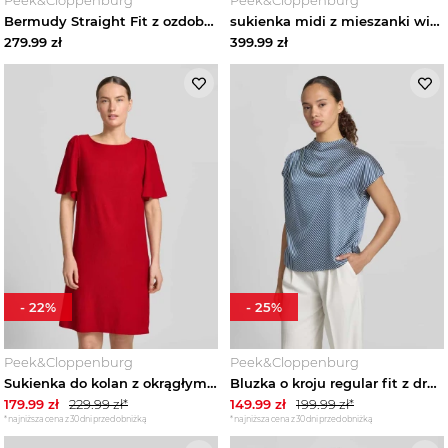
Bermudy Straight Fit z ozdobną sprzączką Zero Granatowy
sukienka midi z mieszanki wiskozy z marszczonymi detalami Zero Jasnoniebieski
279.99
zł
399.99
zł
-
22
%
-
25
%
Peek&Cloppenburg
Peek&Cloppenburg
Sukienka do kolan z okrągłym dekoltem Zero Jasnoczerwony
Bluzka o kroju regular fit z drapowaniami Zero Granatowy
179.99
zł
229.99
zł*
149.99
zł
199.99
zł*
*najniższa cena z 30 dni przed obniżką
*najniższa cena z 30 dni przed obniżką