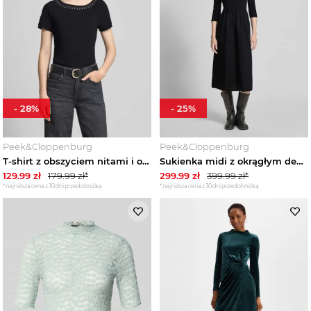
-
28
%
-
25
%
Peek&Cloppenburg
Peek&Cloppenburg
T-shirt z obszyciem nitami i okrągłym dekoltem Zero Czarny
Sukienka midi z okrągłym dekoltem Zero Czarny
129.99
zł
179.99
zł*
299.99
zł
399.99
zł*
*najniższa cena z 30 dni przed obniżką
*najniższa cena z 30 dni przed obniżką