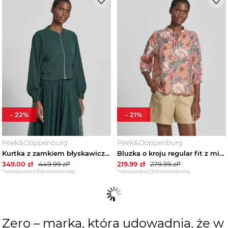
-
22
%
-
21
%
Peek&Cloppenburg
Peek&Cloppenburg
Kurtka z zamkiem błyskawicznym i kieszeniami z patką Zero Ciemnozielony
Bluzka o kroju regular fit z mieszanki lyocellu z rękawem o dł. 3 / 4 Zero Brudnoróżowy
349.00
zł
449.99
zł*
219.99
zł
279.99
zł*
*najniższa cena z 30 dni przed obniżką
*najniższa cena z 30 dni przed obniżką
Zero – marka, która udowadnia, że w