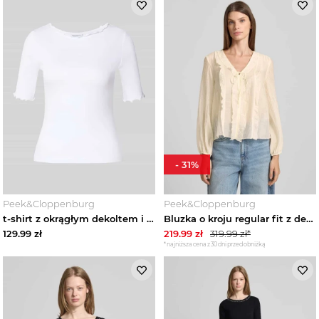
-
31
%
Peek&Cloppenburg
Peek&Cloppenburg
t-shirt z okrągłym dekoltem i falistym wykończeniem Zero Złamany biały
Bluzka o kroju regular fit z dekoltem w serek i wiązaniem Zero Écru
129.99
zł
219.99
zł
319.99
zł*
*najniższa cena z 30 dni przed obniżką