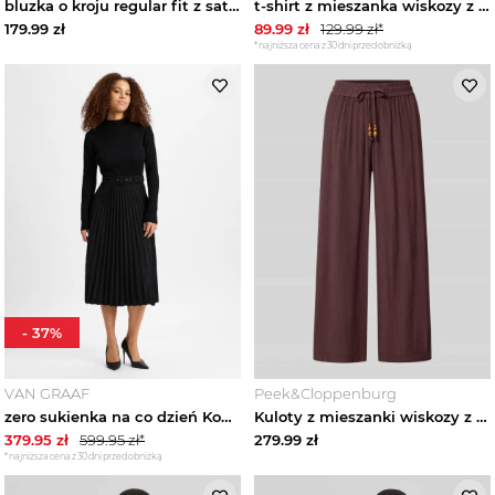
bluzka o kroju regular fit z satyny Zero Musztardowy
t-shirt z mieszanka wiskozy z dekoltem w serek Zero Granatowy
179.99
zł
89.99
zł
129.99
zł*
*najniższa cena z 30 dni przed obniżką
-
37
%
VAN GRAAF
Peek&Cloppenburg
zero sukienka na co dzień Kobiety czarny
Kuloty z mieszanki wiskozy z fakturowanym wzorem Zero Ciemnobrązowy
379.95
zł
599.95
zł*
279.99
zł
*najniższa cena z 30 dni przed obniżką