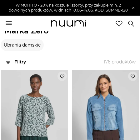
W MOHITO - 20% na koszule i szorty, przy zakupie min. 2
×
dowolnych produktów, w dniach 10.06–14.06. KOD: SUMMER20
nuumi.pl
>
Marki
>
Zero
Marka Zero
Marki
Ubrania damskie
Trendy
SZUKAJ
Filtry
176
produktów
Wyprzedaże