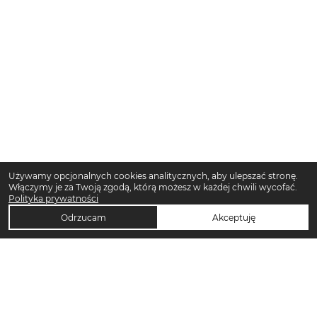
Używamy opcjonalnych cookies analitycznych, aby ulepszać stronę.
Włączymy je za Twoją zgodą, którą możesz w każdej chwili wycofać.
Polityka prywatności
Odrzucam
Akceptuję
TOP KATEGORIE DAMSKIE