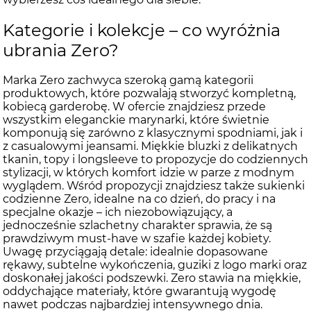
Kategorie i kolekcje – co wyróżnia
ubrania Zero?
Marka Zero zachwyca szeroką gamą kategorii
produktowych, które pozwalają stworzyć kompletną,
kobiecą garderobę. W ofercie znajdziesz przede
wszystkim eleganckie marynarki, które świetnie
komponują się zarówno z klasycznymi spodniami, jak i
z casualowymi jeansami. Miękkie bluzki z delikatnych
tkanin, topy i longsleeve to propozycje do codziennych
stylizacji, w których komfort idzie w parze z modnym
wyglądem. Wśród propozycji znajdziesz także sukienki
codzienne Zero, idealne na co dzień, do pracy i na
specjalne okazje – ich niezobowiązujący, a
jednocześnie szlachetny charakter sprawia, że są
prawdziwym must-have w szafie każdej kobiety.
Uwagę przyciągają detale: idealnie dopasowane
rękawy, subtelne wykończenia, guziki z logo marki oraz
doskonałej jakości podszewki. Zero stawia na miękkie,
oddychające materiały, które gwarantują wygodę
nawet podczas najbardziej intensywnego dnia.