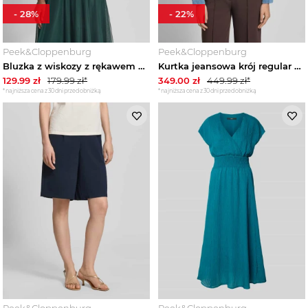
-
28
%
-
22
%
Peek&Cloppenburg
Peek&Cloppenburg
Bluzka z wiskozy z rękawem o dł. 3 / 4 Zero Miętowy
Kurtka jeansowa krój regular fit z zamkiem błyskawicznym Zero Jeansowy niebieski
129.99
zł
179.99
zł*
349.00
zł
449.99
zł*
*najniższa cena z 30 dni przed obniżką
*najniższa cena z 30 dni przed obniżką
Peek&Cloppenburg
Peek&Cloppenburg