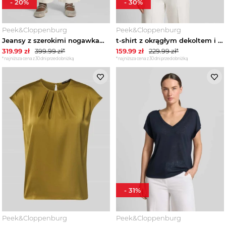
-
20
%
-
30
%
Peek&Cloppenburg
Peek&Cloppenburg
Jeansy z szerokimi nogawkami w 5 kieszeni Złamany biały
t-shirt z okrągłym dekoltem i drapowaniami Zero Granatowy
319.99
zł
399.99
zł*
159.99
zł
229.99
zł*
*najniższa cena z 30 dni przed obniżką
*najniższa cena z 30 dni przed obniżką
-
31
%
Peek&Cloppenburg
Peek&Cloppenburg