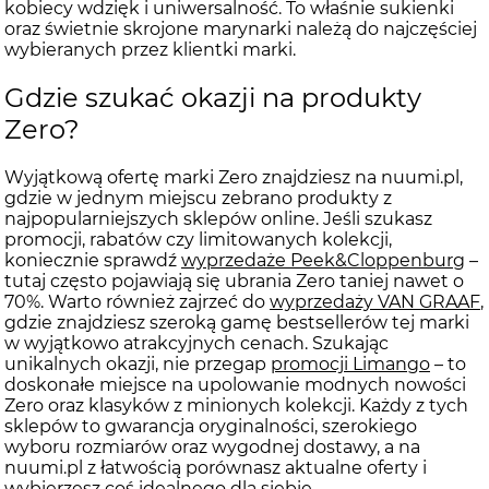
kobiecy wdzięk i uniwersalność. To właśnie sukienki
oraz świetnie skrojone marynarki należą do najczęściej
wybieranych przez klientki marki.
Gdzie szukać okazji na produkty
Zero?
Wyjątkową ofertę marki Zero znajdziesz na nuumi.pl,
gdzie w jednym miejscu zebrano produkty z
najpopularniejszych sklepów online. Jeśli szukasz
promocji, rabatów czy limitowanych kolekcji,
koniecznie sprawdź
wyprzedaże Peek&Cloppenburg
–
tutaj często pojawiają się ubrania Zero taniej nawet o
70%. Warto również zajrzeć do
wyprzedaży VAN GRAAF
,
gdzie znajdziesz szeroką gamę bestsellerów tej marki
w wyjątkowo atrakcyjnych cenach. Szukając
unikalnych okazji, nie przegap
promocji Limango
– to
doskonałe miejsce na upolowanie modnych nowości
Zero oraz klasyków z minionych kolekcji. Każdy z tych
sklepów to gwarancja oryginalności, szerokiego
wyboru rozmiarów oraz wygodnej dostawy, a na
nuumi.pl z łatwością porównasz aktualne oferty i
wybierzesz coś idealnego dla siebie.