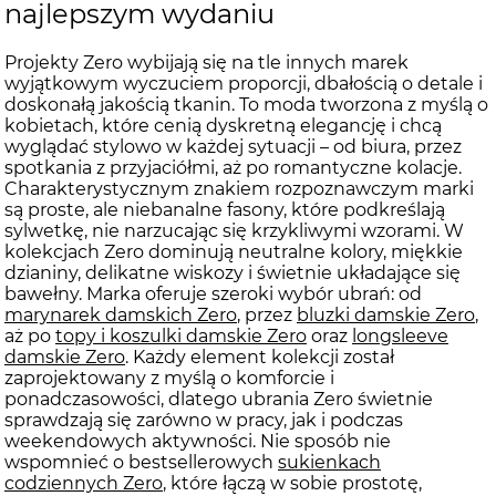
najlepszym wydaniu
Projekty Zero wybijają się na tle innych marek
wyjątkowym wyczuciem proporcji, dbałością o detale i
doskonałą jakością tkanin. To moda tworzona z myślą o
kobietach, które cenią dyskretną elegancję i chcą
wyglądać stylowo w każdej sytuacji – od biura, przez
spotkania z przyjaciółmi, aż po romantyczne kolacje.
Charakterystycznym znakiem rozpoznawczym marki
są proste, ale niebanalne fasony, które podkreślają
sylwetkę, nie narzucając się krzykliwymi wzorami. W
kolekcjach Zero dominują neutralne kolory, miękkie
dzianiny, delikatne wiskozy i świetnie układające się
bawełny. Marka oferuje szeroki wybór ubrań: od
marynarek damskich Zero
, przez
bluzki damskie Zero
,
aż po
topy i koszulki damskie Zero
oraz
longsleeve
damskie Zero
. Każdy element kolekcji został
zaprojektowany z myślą o komforcie i
ponadczasowości, dlatego ubrania Zero świetnie
sprawdzają się zarówno w pracy, jak i podczas
weekendowych aktywności. Nie sposób nie
wspomnieć o bestsellerowych
sukienkach
codziennych Zero
, które łączą w sobie prostotę,