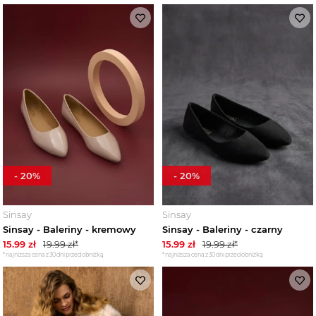
-
20
%
-
20
%
Sinsay
Sinsay
Sinsay - Baleriny - kremowy
Sinsay - Baleriny - czarny
15.99
zł
19.99
zł*
15.99
zł
19.99
zł*
*najniższa cena z 30 dni przed obniżką
*najniższa cena z 30 dni przed obniżką