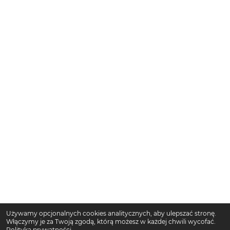
Używamy opcjonalnych cookies analitycznych, aby ulepszać stronę.
Włączymy je za Twoją zgodą, którą możesz w każdej chwili wycofać.
Polityka prywatności