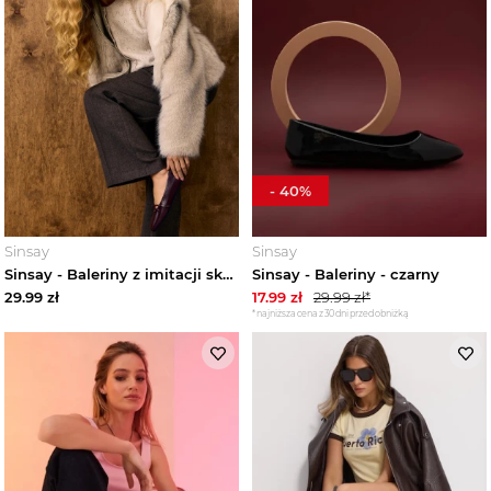
-
40
%
Sinsay
Sinsay
Sinsay - Baleriny z imitacji skóry - bordowy
Sinsay - Baleriny - czarny
29.99
zł
17.99
zł
29.99
zł*
*najniższa cena z 30 dni przed obniżką