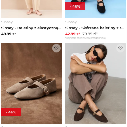
-
46
%
Sinsay
Sinsay
Sinsay - Baleriny z elastyczną gumą - różowy
Sinsay - Skórzane baleriny z regulowanym paskiem - czarny
49.99
zł
42.99
zł
79.99
zł*
*najniższa cena z 30 dni przed obniżką
-
46
%