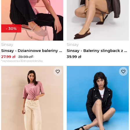
-
30
%
Sinsay
Sinsay
Sinsay - Dzianinowe baleriny z paskiem - różowy
Sinsay - Baleriny slingback z ozdobną klamrą i skórzaną wkładką - brązowy
27.99
zł
39.99
zł*
39.99
zł
*najniższa cena z 30 dni przed obniżką