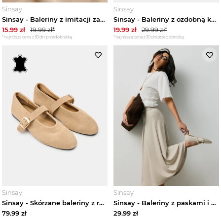
Sinsay
Sinsay
Sinsay - Baleriny z imitacji zamszu - beżowy
Sinsay - Baleriny z ozdobną kokardą - czarny
15.99
zł
19.99
zł*
19.99
zł
29.99
zł*
*najniższa cena z 30 dni przed obniżką
*najniższa cena z 30 dni przed obniżką
Sinsay
Sinsay
Sinsay - Skórzane baleriny z regulowanym paskiem - beżowy
Sinsay - Baleriny z paskami i srebrnym wykończeniem - kremowy
79.99
zł
29.99
zł