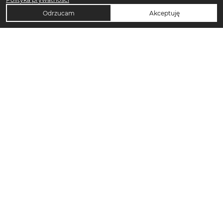
Odrzucam
Akceptuję
TOP KATEGORIE DAMSKIE
Trencze damskie
Klapki płaskie damskie
Sukienki midi damskie
Sukienki maxi damskie
Klapki damskie
Torebki crossbody
Sandały damskie
Torebki tote bag
Sukienki codzienne damskie
Sandały na koturnie
Pierścionki
Sandały na obcasie
Szorty damskie
Spodnie dresowe damskie
Japonki damskie