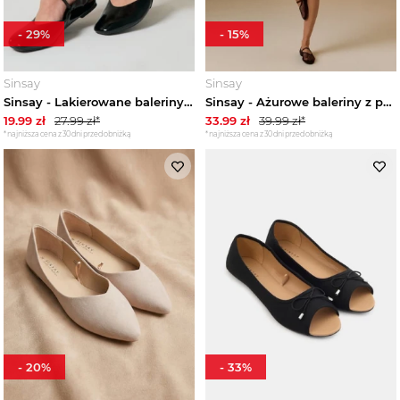
-
29
%
-
15
%
Sinsay
Sinsay
Sinsay - Lakierowane baleriny z paskiem i wkładką z domieszką skóry - czarny
Sinsay - Ażurowe baleriny z paseczkiem - brązowy
19.99
zł
27.99
zł*
33.99
zł
39.99
zł*
*najniższa cena z 30 dni przed obniżką
*najniższa cena z 30 dni przed obniżką
-
20
%
-
33
%