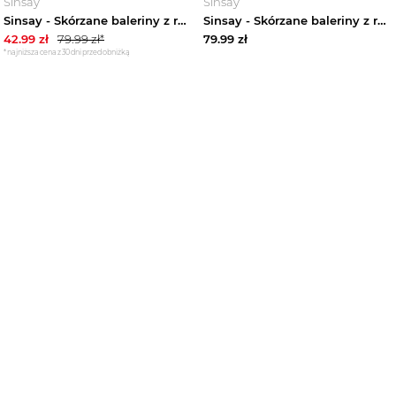
Sinsay
Sinsay
Sinsay - Skórzane baleriny z regulowanym paskiem - beżowy
Sinsay - Skórzane baleriny z regulowanym paskiem - brązowy
42.99
zł
79.99
zł*
79.99
zł
*najniższa cena z 30 dni przed obniżką