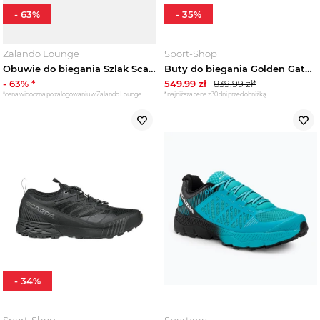
-
63
%
-
35
%
Zalando Lounge
Sport-Shop
Obuwie do biegania Szlak Scarpa niebieski
Buty do biegania Golden Gate ATR GTX Scarpa Turkusowy
-
63
% *
549.99
zł
839.99
zł*
*cena widoczna po zalogowaniu w Zalando Lounge
*najniższa cena z 30 dni przed obniżką
-
34
%
Sport-Shop
Sportano