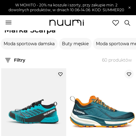
W MOHITO - 20% na koszule i szorty, przy zakupie min. 2
×
dowolnych produktów, w dniach 10.06–14.06. KOD: SUMMER20
nuumi.pl
>
Marki
>
Scarpa
Marka Scarpa
Marki
Moda sportowa damska
Buty męskie
Moda sportowa m
Trendy
SZUKAJ
Filtry
60
produktów
Wyprzedaże