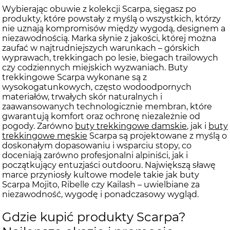
Wybierając obuwie z kolekcji Scarpa, sięgasz po
produkty, które powstały z myślą o wszystkich, którzy
nie uznają kompromisów między wygodą, designem a
niezawodnością. Marka słynie z jakości, której można
zaufać w najtrudniejszych warunkach – górskich
wyprawach, trekkingach po lesie, biegach trailowych
czy codziennych miejskich wyzwaniach. Buty
trekkingowe Scarpa wykonane są z
wysokogatunkowych, często wodoodpornych
materiałów, trwałych skór naturalnych i
zaawansowanych technologicznie membran, które
gwarantują komfort oraz ochronę niezależnie od
pogody. Zarówno
buty trekkingowe damskie
, jak i
buty
trekkingowe męskie
Scarpa są projektowane z myślą o
doskonałym dopasowaniu i wsparciu stopy, co
doceniają zarówno profesjonalni alpiniści, jak i
początkujący entuzjaści outdooru. Największą sławę
marce przyniosły kultowe modele takie jak buty
Scarpa Mojito, Ribelle czy Kailash – uwielbiane za
niezawodność, wygodę i ponadczasowy wygląd.
Gdzie kupić produkty Scarpa?