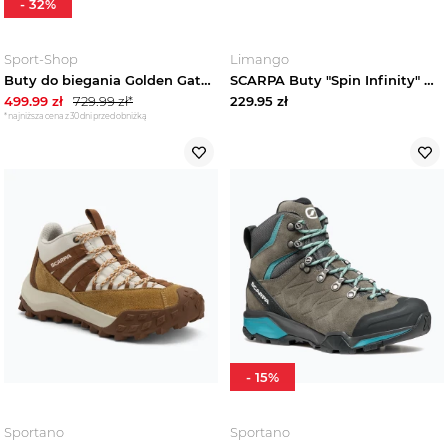
-
32
%
Sport-Shop
Limango
Buty do biegania Golden Gate 2 ATR Wm's Scarpa Pomarańczowy
SCARPA Buty "Spin Infinity" w kolorze czarnym do biegania rozmiar: 42
499.99
zł
729.99
zł*
229.95
zł
*najniższa cena z 30 dni przed obniżką
-
15
%
Sportano
Sportano