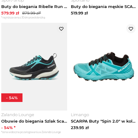
Buty do biegania Ribelle Run GTX Scarpa Czarny
Buty do biegania męskie SCARPA Spin Ultra azure / black Niebieski
579.99
zł
879.99
zł*
519.99
zł
*najniższa cena z 30 dni przed obniżką
-
54
%
Zalando Lounge
Limango
Obuwie do biegania Szlak Scarpa czarny
SCARPA Buty "Spin 2.0" w kolorze turkusowym do biegania rozmiar: 41, 5
-
54
% *
239.95
zł
*cena widoczna po zalogowaniu w Zalando Lounge