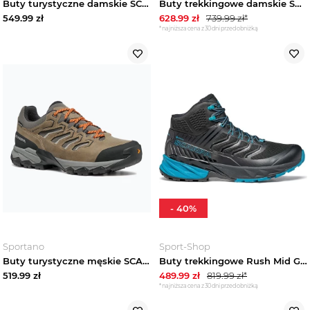
Buty turystyczne damskie SCARPA Rove ivory / choco Brązowy
Buty trekkingowe damskie SCARPA ZG Trek GTX titanium / icefall Szary
549.99
zł
628.99
zł
739.99
zł*
*najniższa cena z 30 dni przed obniżką
-
40
%
Sportano
Sport-Shop
Buty turystyczne męskie SCARPAMoraine GTX fossil brown
Buty trekkingowe Rush Mid GTX Scarpa Czarny
519.99
zł
489.99
zł
819.99
zł*
*najniższa cena z 30 dni przed obniżką