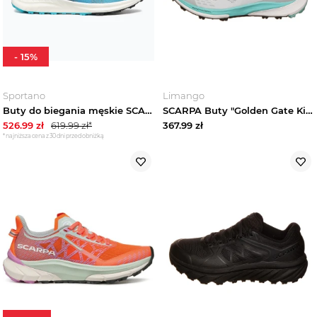
-
15
%
Sportano
Limango
Buty do biegania męskie SCARPA Spin Race azure / white Niebieski
SCARPA Buty "Golden Gate Kima Rt" w kolorze białym do biegania rozmiar: 37, 5
526.99
zł
619.99
zł*
367.99
zł
*najniższa cena z 30 dni przed obniżką