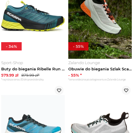
-
34
%
-
55
%
Sport-Shop
Zalando Lounge
Buty do biegania Ribelle Run GTX Scarpa Niebieski
Obuwie do biegania Szlak Scarpa biały
579.99
zł
879.99
zł*
-
55
% *
*najniższa cena z 30 dni przed obniżką
*cena widoczna po zalogowaniu w Zalando Lounge