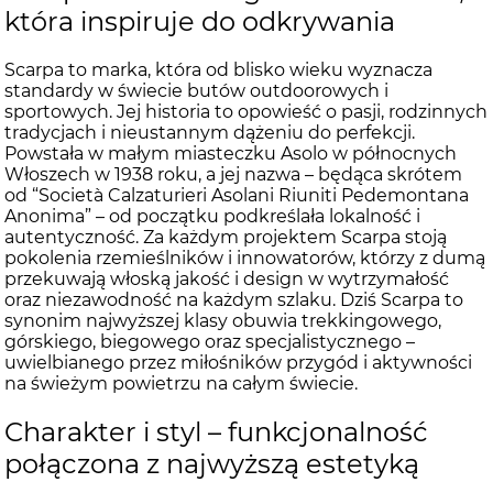
która inspiruje do odkrywania
Scarpa to marka, która od blisko wieku wyznacza
standardy w świecie butów outdoorowych i
sportowych. Jej historia to opowieść o pasji, rodzinnych
tradycjach i nieustannym dążeniu do perfekcji.
Powstała w małym miasteczku Asolo w północnych
Włoszech w 1938 roku, a jej nazwa – będąca skrótem
od “Società Calzaturieri Asolani Riuniti Pedemontana
Anonima” – od początku podkreślała lokalność i
autentyczność. Za każdym projektem Scarpa stoją
pokolenia rzemieślników i innowatorów, którzy z dumą
przekuwają włoską jakość i design w wytrzymałość
oraz niezawodność na każdym szlaku. Dziś Scarpa to
synonim najwyższej klasy obuwia trekkingowego,
górskiego, biegowego oraz specjalistycznego –
uwielbianego przez miłośników przygód i aktywności
na świeżym powietrzu na całym świecie.
Charakter i styl – funkcjonalność
połączona z najwyższą estetyką