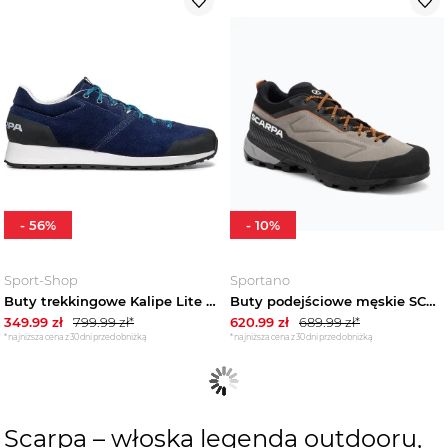
-
56
%
-
10
%
Sport-Shop
Sportano
Buty trekkingowe Kalipe Lite Scarpa Granatowy
Buty podejściowe męskie SCARPA Rapid XT taupe / rust orange Beżowy
349.99
zł
799.99
zł*
620.99
zł
689.99
zł*
*najniższa cena z 30 dni przed obniżką
*najniższa cena z 30 dni przed obniżką
Scarpa – włoska legenda outdooru,