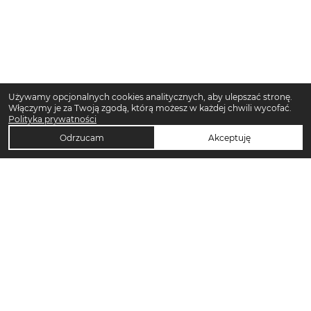
Używamy opcjonalnych cookies analitycznych, aby ulepszać stronę.
Włączymy je za Twoją zgodą, którą możesz w każdej chwili wycofać.
Polityka prywatności
Odrzucam
Akceptuję
TOP KATEGORIE DAMSKIE
Trencze damskie
Klapki płaskie damskie
Sukienki midi damskie
Sukienki maxi damskie
Klapki damskie