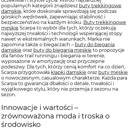
oczekiwań i stylów życia. Wśród najbardziej
popularnych kategorii znajdziesz
buty trekkingowe
damskie
, które doskonale sprawdzają się podczas
górskich wędrówek, zapewniając stabilność i
bezpieczeństwo na każdym kroku.
Buty trekkingowe
męskie
Scarpa to wybór dla tych, którzy oczekują
najwyższej trwałości i technologii wspierającej stopy
nawet w ekstremalnych warunkach. Marka nie
zapomina także o biegaczach –
buty do biegania
damskie
oraz
buty do biegania męskie
to propozycje
dla fanów trail runningu i biegania w terenie,
wyposażone w amortyzację oraz przyczepne
podeszwy. Dla tych, którzy cenią komfort na co dzień,
Scarpa przygotowała
klapki damskie
oraz
buty męskie
o nowoczesnym, casualowym charakterze. Każda para
Scarpa to gwarancja dbałości o detale, trwałości i
wyjątkowego stylu, który nie przemija z sezonu na
sezon.
Innowacje i wartości –
zrównoważona moda i troska o
środowisko