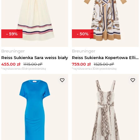
-
59
%
-
50
%
Breuninger
Breuninger
Reiss Sukienka Sara weiss biały
Reiss Sukienka Kopertowa Ellie Z Satyny weiss biały
455.00
zł
1115.00
zł*
759.00
zł
1525.00
zł*
*najniższa cena z 30 dni przed obniżką
*najniższa cena z 30 dni przed obniżką