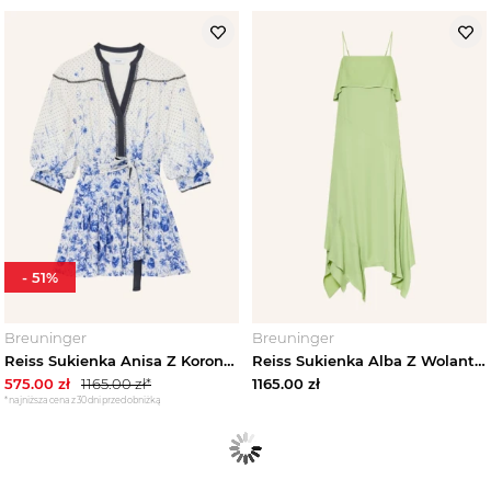
-
51
%
Breuninger
Breuninger
Reiss Sukienka Anisa Z Koronką I Rękawami 3 / 4 blau
Reiss Sukienka Alba Z Wolantami gruen JASNOZIELONY
575.00
zł
1165.00
zł*
1165.00
zł
*najniższa cena z 30 dni przed obniżką