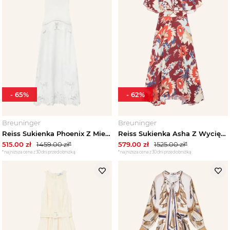
-
65
%
-
62
%
Breuninger
Breuninger
Reiss Sukienka Phoenix Z Mieszanką Materiałów I Koronką Z Otworami beige ECRU
Reiss Sukienka Asha Z Wycięciami rot
515.00
zł
1459.00
zł*
579.00
zł
1525.00
zł*
*najniższa cena z 30 dni przed obniżką
*najniższa cena z 30 dni przed obniżką