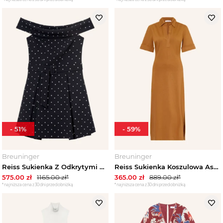
-
51
%
-
59
%
Breuninger
Breuninger
Reiss Sukienka Z Odkrytymi Ramionami Arwen schwarz
Reiss Sukienka Koszulowa Astrid braun KONIAKOWY
575.00
zł
1165.00
zł*
365.00
zł
889.00
zł*
*najniższa cena z 30 dni przed obniżką
*najniższa cena z 30 dni przed obniżką