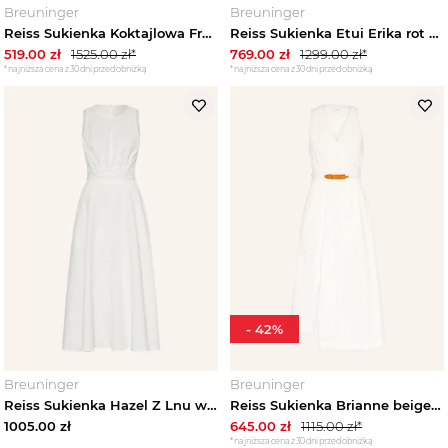
Breuninger
Breuninger
Reiss Sukienka Koktajlowa Frankie schwarz CZARNY
Reiss Sukienka Etui Erika rot POMARAŃCZOWY
519.00
zł
1525.00
zł*
769.00
zł
1299.00
zł*
*najniższa cena z 30 dni przed obniżką
*najniższa cena z 30 dni przed obniżką
-
42
%
Breuninger
Breuninger
Reiss Sukienka Hazel Z Lnu weiss BIAŁY
Reiss Sukienka Brianne beige BIAŁY
1005.00
zł
645.00
zł
1115.00
zł*
*najniższa cena z 30 dni przed obniżką