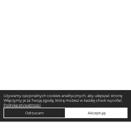
Używamy opcjonalnych cookies analitycznych, aby ulepszać stronę.
Włączymy je za Twoją zgodą, którą możesz w każdej chwili wycofać.
Polityka prywatności
Odrzucam
Akceptuję