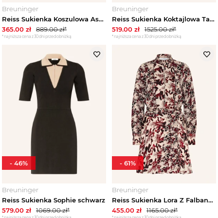
Breuninger
Breuninger
Reiss Sukienka Koszulowa Astrid blau GRANATOWY
Reiss Sukienka Koktajlowa Taffie schwarz CZARNY
365.00
zł
889.00
zł*
519.00
zł
1525.00
zł*
*najniższa cena z 30 dni przed obniżką
*najniższa cena z 30 dni przed obniżką
-
46
%
-
61
%
Breuninger
Breuninger
Reiss Sukienka Sophie schwarz
Reiss Sukienka Lora Z Falbankami rot
579.00
zł
1069.00
zł*
455.00
zł
1165.00
zł*
*najniższa cena z 30 dni przed obniżką
*najniższa cena z 30 dni przed obniżką