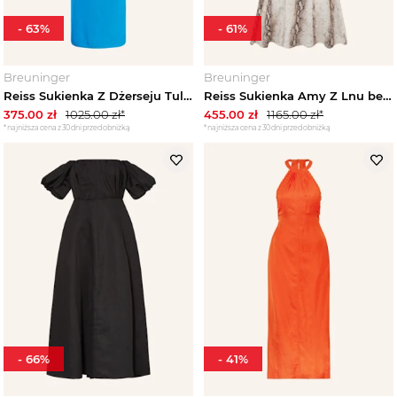
-
63
%
-
61
%
Breuninger
Breuninger
Reiss Sukienka Z Dżerseju Tulia blau NIEBIESKI
Reiss Sukienka Amy Z Lnu beige
375.00
zł
1025.00
zł*
455.00
zł
1165.00
zł*
*najniższa cena z 30 dni przed obniżką
*najniższa cena z 30 dni przed obniżką
-
66
%
-
41
%