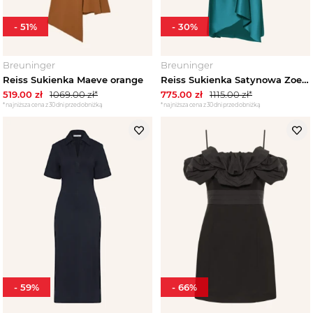
-
51
%
-
30
%
Breuninger
Breuninger
Reiss Sukienka Maeve orange
Reiss Sukienka Satynowa Zoey blau NIEBIESKI
519.00
zł
1069.00
zł*
775.00
zł
1115.00
zł*
*najniższa cena z 30 dni przed obniżką
*najniższa cena z 30 dni przed obniżką
-
59
%
-
66
%