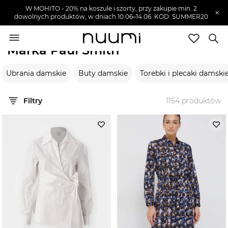
W MOHITO - 20% na koszule i szorty, przy zakupie min. 2
×
dowolnych produktów, w dniach 10.06–14.06. KOD: SUMMER20
nuumi.pl
>
Marki
>
Paul Smith
Marka Paul Smith
Marki
Ubrania damskie
Buty damskie
Torebki i plecaki damski
Trendy
SZUKAJ
Filtry
1154
produktów
Wyprzedaże