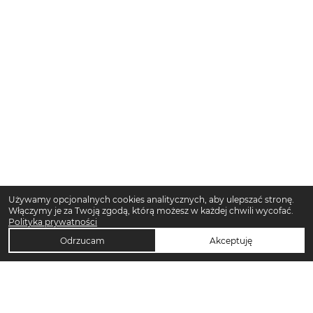
Używamy opcjonalnych cookies analitycznych, aby ulepszać stronę.
Włączymy je za Twoją zgodą, którą możesz w każdej chwili wycofać.
Polityka prywatności
Odrzucam
Akceptuję