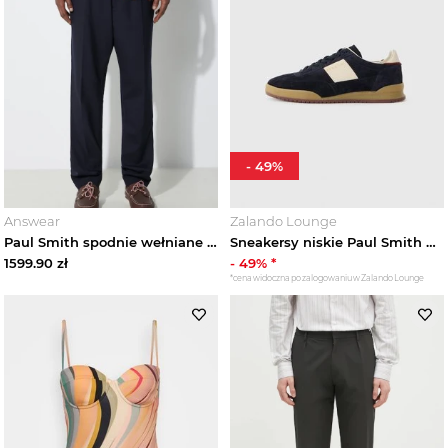
-
49
%
Answear
Zalando Lounge
Paul Smith spodnie wełniane granatowy
Sneakersy niskie Paul Smith granatowy
1599.90
zł
-
49
% *
*cena widoczna po zalogowaniu w Zalando Lounge