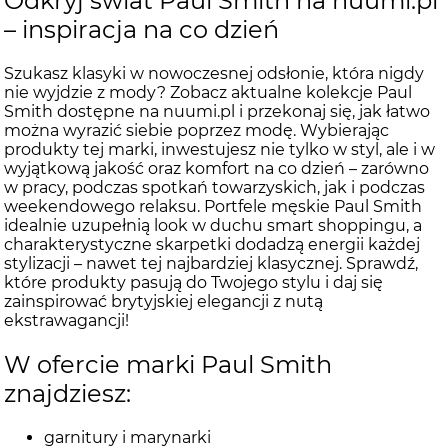
Odkryj świat Paul Smith na nuumi.pl
– inspiracja na co dzień
Szukasz klasyki w nowoczesnej odsłonie, która nigdy
nie wyjdzie z mody? Zobacz aktualne kolekcje Paul
Smith dostępne na nuumi.pl i przekonaj się, jak łatwo
można wyrazić siebie poprzez modę. Wybierając
produkty tej marki, inwestujesz nie tylko w styl, ale i w
wyjątkową jakość oraz komfort na co dzień – zarówno
w pracy, podczas spotkań towarzyskich, jak i podczas
weekendowego relaksu. Portfele męskie Paul Smith
idealnie uzupełnią look w duchu smart shoppingu, a
charakterystyczne skarpetki dodadzą energii każdej
stylizacji – nawet tej najbardziej klasycznej. Sprawdź,
które produkty pasują do Twojego stylu i daj się
zainspirować brytyjskiej elegancji z nutą
ekstrawagancji!
W ofercie marki Paul Smith
znajdziesz:
garnitury i marynarki