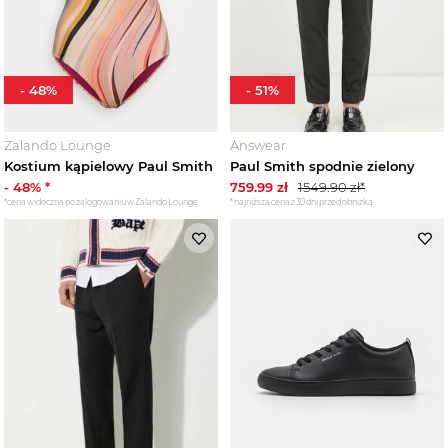
-
48
%
-
51
%
Zalando Lounge
Answear
Kostium kąpielowy Paul Smith
Paul Smith spodnie zielony
-
48
% *
759.99
zł
1549.90
zł*
*cena widoczna po zalogowaniu w Zalando Lounge
*najniższa cena z 30 dni przed obniżką