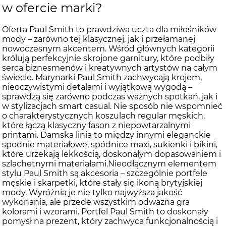
w ofercie marki?
Oferta Paul Smith to prawdziwa uczta dla miłośników
mody – zarówno tej klasycznej, jak i przełamanej
nowoczesnym akcentem. Wśród głównych kategorii
królują perfekcyjnie skrojone garnitury, które podbiły
serca biznesmenów i kreatywnych artystów na całym
świecie. Marynarki Paul Smith zachwycają krojem,
nieoczywistymi detalami i wyjątkową wygodą –
sprawdzą się zarówno podczas ważnych spotkań, jak i
w stylizacjach smart casual. Nie sposób nie wspomnieć
o charakterystycznych koszulach regular męskich,
które łączą klasyczny fason z niepowtarzalnymi
printami. Damska linia to między innymi eleganckie
spodnie materiałowe, spódnice maxi, sukienki i bikini,
które urzekają lekkością, doskonałym dopasowaniem i
szlachetnymi materiałami.Nieodłącznym elementem
stylu Paul Smith są akcesoria – szczególnie portfele
męskie i skarpetki, które stały się ikoną brytyjskiej
mody. Wyróżnia je nie tylko najwyższa jakość
wykonania, ale przede wszystkim odważna gra
kolorami i wzorami. Portfel Paul Smith to doskonały
pomysł na prezent, który zachwyca funkcjonalnością i