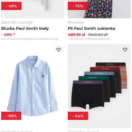
-
49
%
-
75
%
Zalando Lounge
Answear
Bluzka Paul Smith biały
PS Paul Smith sukienka
-
49
% *
489.99
zł
1949.90
zł*
*cena widoczna po zalogowaniu w Zalando Lounge
*najniższa cena z 30 dni przed obniżką
-
69
%
-
54
%
Zalando Lounge
Zalando Lounge