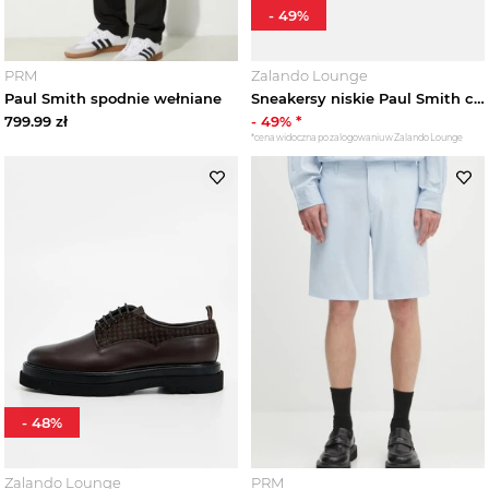
-
49
%
PRM
Zalando Lounge
Paul Smith spodnie wełniane
Sneakersy niskie Paul Smith czarny
799.99
zł
-
49
% *
*cena widoczna po zalogowaniu w Zalando Lounge
-
48
%
Zalando Lounge
PRM