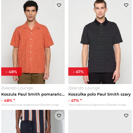
-
48
%
-
47
%
Zalando Lounge
Zalando Lounge
Koszula Paul Smith pomarańczowy
Koszulka polo Paul Smith szary
-
48
% *
-
47
% *
*cena widoczna po zalogowaniu w Zalando Lounge
*cena widoczna po zalogowaniu w Zalando Lounge