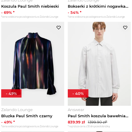
Koszula Paul Smith niebieski
Bokserki z krótkimi nogawkami Paul Smith czarny
-
69
% *
-
54
% *
*cena widoczna po zalogowaniu w Zalando Lounge
*cena widoczna po zalogowaniu w Zalando Lounge
-
49
%
-
40
%
Zalando Lounge
Answear
Bluzka Paul Smith czarny
Paul Smith koszula bawełniana biały
-
49
% *
839.99
zł
1399.90
zł*
*cena widoczna po zalogowaniu w Zalando Lounge
*najniższa cena z 30 dni przed obniżką