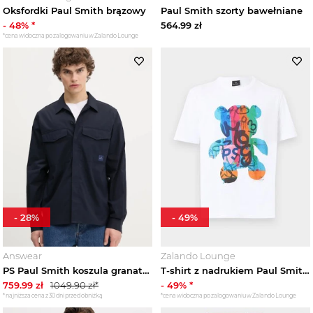
Oksfordki Paul Smith brązowy
Paul Smith szorty bawełniane
-
48
% *
564.99
zł
*cena widoczna po zalogowaniu w Zalando Lounge
-
28
%
-
49
%
Answear
Zalando Lounge
PS Paul Smith koszula granatowy
T-shirt z nadrukiem Paul Smith biały
759.99
zł
1049.90
zł*
-
49
% *
*najniższa cena z 30 dni przed obniżką
*cena widoczna po zalogowaniu w Zalando Lounge