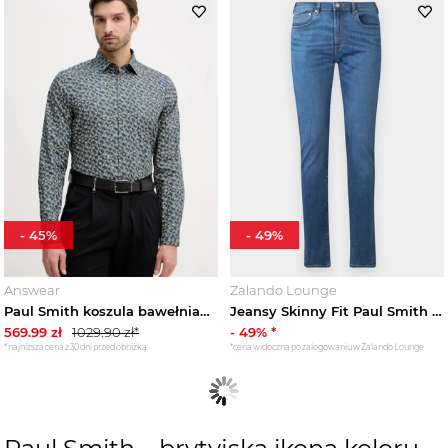
-
45
%
-
49
%
Answear
Zalando Lounge
Paul Smith koszula bawełniana granatowy
Jeansy Skinny Fit Paul Smith niebieski denim
569.99
zł
1029.90
zł*
-
49
% *
*najniższa cena z 30 dni przed obniżką
*cena widoczna po zalogowaniu w Zalando Lounge