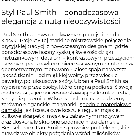
Styl Paul Smith – ponadczasowa
elegancja z nutą nieoczywistości
Paul Smith zachwyca odważnym podejściem do
klasyki. Projekty tej marki to mistrzowskie połączenie
brytyjskiej tradycji z nowoczesnym designem, gdzie
ponadczasowe fasony zyskują świeżość dzięki
nietuzinkowym detalom – kontrastowym przeszyciom,
barwnym podszewkom, nieoczekiwanym printom czy
geometrycznym motywom. Całość spaja najwyższa
jakość tkanin – od miękkiej wełny, przez włoskie
bawełny, po luksusowe skóry. Ubrania Paul Smith są
wybierane przez osoby, które pragną podkreślić swoją
osobowość, a jednocześnie stawiają na komfort i styl,
który nie przemija. W kolekcjach marki znajdziemy
zarówno eleganckie marynarki i
spodnie materiałowe
damskie
, jak i casualowe koszule regular męskie,
kultowe
skarpetki męskie
z zabawnymi motywami
oraz doskonale skrojone
spódnice maxi damskie
.
Bestsellerami Paul Smith są również portfele męskie –
prawdziwe obiekty pożądania wśród miłośników