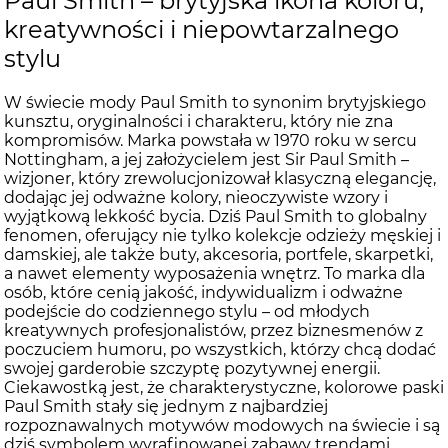
Paul Smith – brytyjska ikona koloru,
kreatywności i niepowtarzalnego
stylu
W świecie mody Paul Smith to synonim brytyjskiego
kunsztu, oryginalności i charakteru, który nie zna
kompromisów. Marka powstała w 1970 roku w sercu
Nottingham, a jej założycielem jest Sir Paul Smith –
wizjoner, który zrewolucjonizował klasyczną elegancję,
dodając jej odważne kolory, nieoczywiste wzory i
wyjątkową lekkość bycia. Dziś Paul Smith to globalny
fenomen, oferujący nie tylko kolekcje odzieży męskiej i
damskiej, ale także buty, akcesoria, portfele, skarpetki,
a nawet elementy wyposażenia wnętrz. To marka dla
osób, które cenią jakość, indywidualizm i odważne
podejście do codziennego stylu – od młodych
kreatywnych profesjonalistów, przez biznesmenów z
poczuciem humoru, po wszystkich, którzy chcą dodać
swojej garderobie szczyptę pozytywnej energii.
Ciekawostką jest, że charakterystyczne, kolorowe paski
Paul Smith stały się jednym z najbardziej
rozpoznawalnych motywów modowych na świecie i są
dziś symbolem wyrafinowanej zabawy trendami.