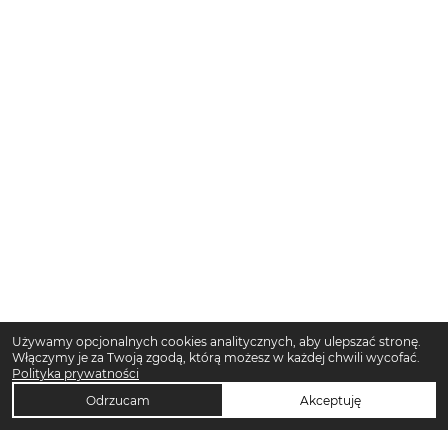
Używamy opcjonalnych cookies analitycznych, aby ulepszać stronę.
Włączymy je za Twoją zgodą, którą możesz w każdej chwili wycofać.
Polityka prywatności
Odrzucam
Akceptuję