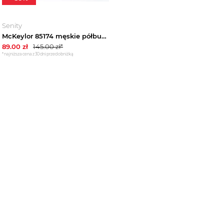
Senity
McKeylor 85174 męskie półbuty ażurowe wiosenne
89.00
zł
145.00
zł*
*najniższa cena z 30 dni przed obniżką