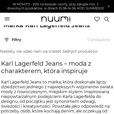
W MOHITO - 20% na koszule i szorty, przy zakupie min. 2
×
dowolnych produktów, w dniach 10.06–14.06. KOD: SUMMER20
nuumi.pl
>
Marki
>
Karl Lagerfeld Jeans
Marka Karl Lagerfeld Jeans
Marki
Filtry
0
produktów
Trendy
SZUKAJ
Niestety, nie udało nam się znaleźć żadnych produktów
Wyprzedaże
Karl Lagerfeld Jeans – moda z
charakterem, która inspiruje
Karl Lagerfeld Jeans to marka, która doskonale łączy
dziedzictwo jednego z największych wizjonerów świata
mody z nowoczesnym, miejskim stylem. Inspirowana
niepowtarzalnym podejściem Karla Lagerfelda do
designu, od początku jest synonimem odwagi,
świeżości i kreatywności. Powstała jako odpowiedź na
potrzeby osób, które kochają denim, ale oczekują od