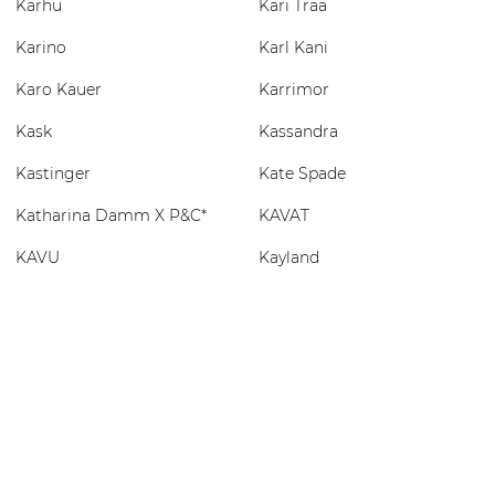
Karhu
Kari Traa
Karino
Karl Kani
Karo Kauer
Karrimor
Kask
Kassandra
Kastinger
Kate Spade
Katharina Damm X P&C*
KAVAT
KAVU
Kayland