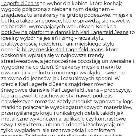
Lagerfeld Jeans
to wybór dla kobiet, które kochają
wygodę połączoną z niebanalnym designem –
znajdziesz tu sneakersy na grubej podeszwie, miejskie
botki, a także śniegowce, które sprawdzą się nawet w
najbardziej wymagających warunkach. Kolekcja
botków na platformie damskich Karl Lagerfeld Jeans
to
idealny wybór na jesień i zimę – łączą styl z
praktycznością i ciepłem. Fani miejskiego stylu
docenią
bluzy męskie Karl Lagerfeld Jeans
, które
doskonale wpisują się w najnowsze trendy
streetwearowe, a jednocześnie pozostają uniwersalne i
wygodne na co dzień. Sneakersy męskie marki to
gwarancja komfortu i modnego wyglądu – świetne
zarówno do jeansów, jak i casualowych spodni. W
ofercie Karl Lagerfeld Jeans znajdziesz również
śniegowce damskie Karl Lagerfeld Jeans
– propozycję,
która pozwoli Ci zachować styl nawet podczas
największych mrozów. Każdy produkt sygnowany logo
marki to połączenie wysokogatunkowych materiałów,
przemyślanego kroju i unikalnych detali, takich jak
metaliczne wykończenia, aplikacje czy kontrastowe
szwy. Dzięki temu ubrania i dodatki zachwycają nie
tylko wyglądem, ale też trwałością i komfortem