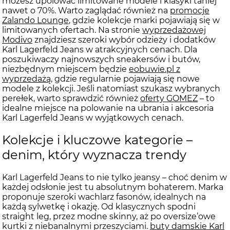
możesz upolować limitowane modele i klasyki taniej
nawet o 70%. Warto zaglądać również na
promocje
Zalando Lounge
, gdzie kolekcje marki pojawiają się w
limitowanych ofertach. Na stronie
wyprzedażowej
Modivo
znajdziesz szeroki wybór odzieży i dodatków
Karl Lagerfeld Jeans w atrakcyjnych cenach. Dla
poszukiwaczy najnowszych sneakersów i butów,
niezbędnym miejscem będzie
eobuwie.pl z
wyprzedażą
, gdzie regularnie pojawiają się nowe
modele z kolekcji. Jeśli natomiast szukasz wybranych
perełek, warto sprawdzić również
oferty GOMEZ
– to
idealne miejsce na polowanie na ubrania i akcesoria
Karl Lagerfeld Jeans w wyjątkowych cenach.
Kolekcje i kluczowe kategorie –
denim, który wyznacza trendy
Karl Lagerfeld Jeans to nie tylko jeansy – choć denim w
każdej odsłonie jest tu absolutnym bohaterem. Marka
proponuje szeroki wachlarz fasonów, idealnych na
każdą sylwetkę i okazję. Od klasycznych spodni
straight leg, przez modne skinny, aż po oversize’owe
kurtki z niebanalnymi przeszyciami.
buty damskie Karl