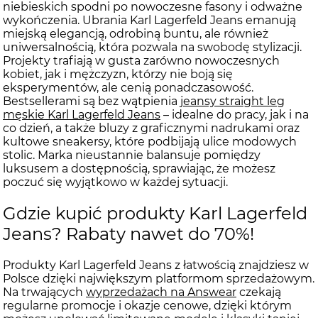
niebieskich spodni po nowoczesne fasony i odważne
wykończenia. Ubrania Karl Lagerfeld Jeans emanują
miejską elegancją, odrobiną buntu, ale również
uniwersalnością, która pozwala na swobodę stylizacji.
Projekty trafiają w gusta zarówno nowoczesnych
kobiet, jak i mężczyzn, którzy nie boją się
eksperymentów, ale cenią ponadczasowość.
Bestsellerami są bez wątpienia
jeansy straight leg
męskie Karl Lagerfeld Jeans
– idealne do pracy, jak i na
co dzień, a także bluzy z graficznymi nadrukami oraz
kultowe sneakersy, które podbijają ulice modowych
stolic. Marka nieustannie balansuje pomiędzy
luksusem a dostępnością, sprawiając, że możesz
poczuć się wyjątkowo w każdej sytuacji.
Gdzie kupić produkty Karl Lagerfeld
Jeans? Rabaty nawet do 70%!
Produkty Karl Lagerfeld Jeans z łatwością znajdziesz w
Polsce dzięki największym platformom sprzedażowym.
Na trwających
wyprzedażach na Answear
czekają
regularne promocje i okazje cenowe, dzięki którym