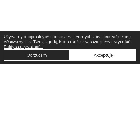
Używamy opcjonalnych cookies analitycznych, aby ulepszać stronę.
Włączymy je za Twoją zgodą, którą możesz w każdej chwili wycofać.
Polityka prywatności
Odrzucam
Akceptuję
TOP KATEGORIE DAMSKIE
Trencze damskie
Klapki płaskie damskie
Sukienki midi damskie
Sukienki maxi damskie
Klapki damskie
Torebki crossbody
Sandały damskie