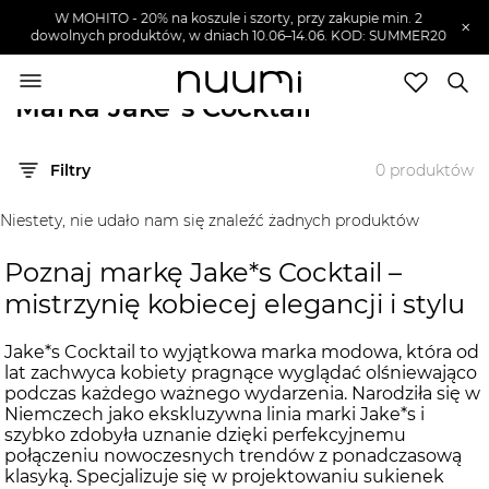
W MOHITO - 20% na koszule i szorty, przy zakupie min. 2
×
dowolnych produktów, w dniach 10.06–14.06. KOD: SUMMER20
nuumi.pl
>
Marki
>
Jake*s Cocktail
Marka Jake*s Cocktail
Marki
Filtry
0
produktów
Trendy
SZUKAJ
Niestety, nie udało nam się znaleźć żadnych produktów
Wyprzedaże
Poznaj markę Jake*s Cocktail –
mistrzynię kobiecej elegancji i stylu
Jake*s Cocktail to wyjątkowa marka modowa, która od
lat zachwyca kobiety pragnące wyglądać olśniewająco
podczas każdego ważnego wydarzenia. Narodziła się w
Niemczech jako ekskluzywna linia marki Jake*s i
szybko zdobyła uznanie dzięki perfekcyjnemu
połączeniu nowoczesnych trendów z ponadczasową
klasyką. Specjalizuje się w projektowaniu sukienek