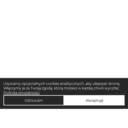
Używamy opcjonalnych cookies analitycznych, aby ulepszać stronę.
Włączymy je za Twoją zgodą, którą możesz w każdej chwili wycofać.
Polityka prywatności
Odrzucam
Akceptuję