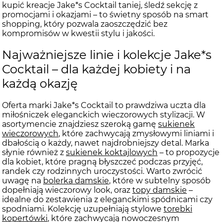
kupić kreacje Jake*s Cocktail taniej, śledź sekcję z
promocjami i okazjami – to świetny sposób na smart
shopping, który pozwala zaoszczędzić bez
kompromisów w kwestii stylu i jakości.
Najważniejsze linie i kolekcje Jake*s
Cocktail – dla każdej kobiety i na
każdą okazję
Oferta marki Jake*s Cocktail to prawdziwa uczta dla
miłośniczek eleganckich wieczorowych stylizacji. W
asortymencie znajdziesz szeroką gamę
sukienek
wieczorowych
, które zachwycają zmysłowymi liniami i
dbałością o każdy, nawet najdrobniejszy detal. Marka
słynie również z
sukienek koktajlowych
– to propozycje
dla kobiet, które pragną błyszczeć podczas przyjęć,
randek czy rodzinnych uroczystości. Warto zwrócić
uwagę na
bolerka damskie
, które w subtelny sposób
dopełniają wieczorowy look, oraz
topy damskie
–
idealne do zestawienia z eleganckimi spódnicami czy
spodniami. Kolekcję uzupełniają stylowe
torebki
kopertówki
, które zachwycają nowoczesnym