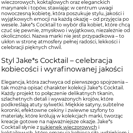
wieczorowych, koktajlowych oraz eleganckich
marynarek i topów, stawiając w centrum uwagi
nowoczesną kobietę, która poszukuje stylu, jakości i
wyjątkowych emocji na każdą okazję – od przyjęcia po
wesele. Jake*s Cocktail to wybór dla kobiet, które chcą
czuć się pewnie, zmysłowo i wyjątkowo, niezależnie od
okoliczności. Nazwa marki nie jest przypadkowa – to
ukłon w stronę atmosfery pełnej radości, lekkości i
celebracji pięknych chwil.
Styl Jake*s Cocktail – celebracja
kobiecości i wyrafinowanej jakości
Elegancja, która zachwyca od pierwszego spojrzenia –
tak można opisać charakter kolekcji Jake*s Cocktail.
Każdy projekt to połączenie delikatnych tkanin,
szlachetnych detali i wyważonych krojów, które
podkreślają atuty sylwetki. Miękkie satyny, subtelne
koronki, efektowne cekiny i zwiewne szyfony to
materiały, które królują w kolekcjach marki, tworząc
kreacje gotowe na najważniejsze okazje. Jake*s
Cocktail słynie z
sukienek wieczorowych
i
koktajlowych, które emanują kobiecą siłą, wdziękiem i