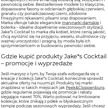
pewnością siebie. Bestsellerowe modele to klasyczne,
dopasowane fasony w odcieniach głębokiej czerwieni,
granatu czy ponadczasowej czerni, zdobione
finezyjnymi rękawami, plisami oraz drapowaniem.
Marka oferuje także eleganckie
marynarki damskie
i
bolerka – idealne dopełnienie wieczorowych stylizacji.
Jake*s Cocktail to marka dla kobiet, które cenią jakość,
chcą wyróżnić się na przyjęciu, weselu, studniówce czy
ważnej uroczystości i pragną, by moda była ich
sprzymierzeńcem w budowaniu pewności siebie.
Gdzie kupić produkty Jake*s Cocktail
– promocje i wyprzedaże
Jeśli marzysz o tym, by Twoja szafa wzbogaciła się o
kreacje z kolekcji Jake*s Cocktail, koniecznie sprawdź
aktualne oferty na nuumi.pl. Produkty tej marki
znajdziesz w takich miejscach jak
Peek&Cloppenburg
,
gdzie regularnie pojawiają się promocje i rabaty
sięgające nawet 70%. Warto polować na limitowane
kolekcje, które znikają z półek w błyskawicznym
tempie podczas sezonowych wyprzedaży. Jeśli chcesz