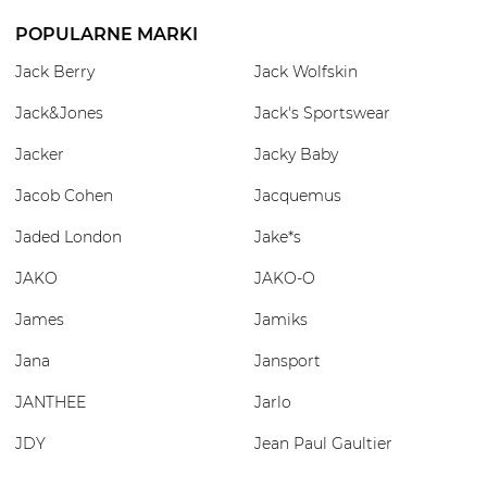
POPULARNE MARKI
Jack Berry
Jack Wolfskin
Jack&Jones
Jack's Sportswear
Jacker
Jacky Baby
Jacob Cohen
Jacquemus
Jaded London
Jake*s
JAKO
JAKO-O
James
Jamiks
Jana
Jansport
JANTHEE
Jarlo
JDY
Jean Paul Gaultier