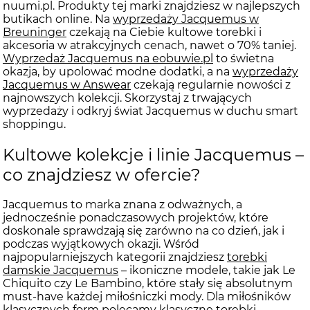
nuumi.pl. Produkty tej marki znajdziesz w najlepszych
butikach online. Na
wyprzedaży Jacquemus w
Breuninger
czekają na Ciebie kultowe torebki i
akcesoria w atrakcyjnych cenach, nawet o 70% taniej.
Wyprzedaż Jacquemus na eobuwie.pl
to świetna
okazja, by upolować modne dodatki, a na
wyprzedaży
Jacquemus w Answear
czekają regularnie nowości z
najnowszych kolekcji. Skorzystaj z trwających
wyprzedaży i odkryj świat Jacquemus w duchu smart
shoppingu.
Kultowe kolekcje i linie Jacquemus –
co znajdziesz w ofercie?
Jacquemus to marka znana z odważnych, a
jednocześnie ponadczasowych projektów, które
doskonale sprawdzają się zarówno na co dzień, jak i
podczas wyjątkowych okazji. Wśród
najpopularniejszych kategorii znajdziesz
torebki
damskie Jacquemus
– ikoniczne modele, takie jak Le
Chiquito czy Le Bambino, które stały się absolutnym
must-have każdej miłośniczki mody. Dla miłośników
klasycznych form polecamy
klasyczne torebki