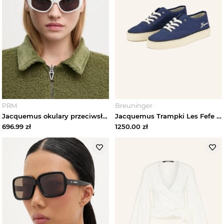
PRM
Breuninger
Jacquemus okulary przeciwsłoneczne GALA
Jacquemus Trampki Les Fefe blau beżowy
696.99
zł
1250.00
zł