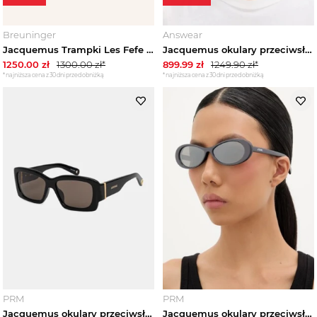
Breuninger
Answear
Jacquemus Trampki Les Fefe weiss
Jacquemus okulary przeciwsłoneczne NUVOLA żółty
1250.00
zł
1300.00
zł*
899.99
zł
1249.90
zł*
*najniższa cena z 30 dni przed obniżką
*najniższa cena z 30 dni przed obniżką
PRM
PRM
Jacquemus okulary przeciwsłoneczne CROISIERE
Jacquemus okulary przeciwsłoneczne NUVOLA