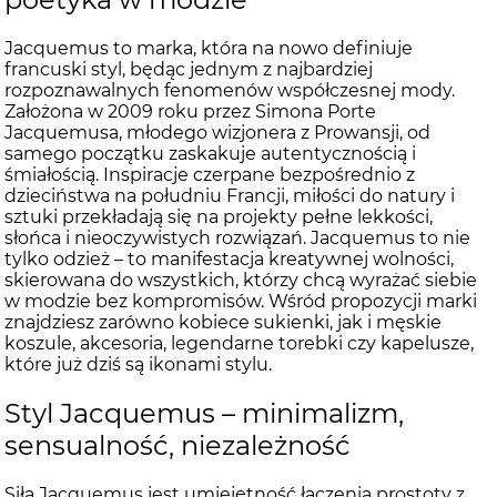
Jacquemus to marka, która na nowo definiuje
francuski styl, będąc jednym z najbardziej
rozpoznawalnych fenomenów współczesnej mody.
Założona w 2009 roku przez Simona Porte
Jacquemusa, młodego wizjonera z Prowansji, od
samego początku zaskakuje autentycznością i
śmiałością. Inspiracje czerpane bezpośrednio z
dzieciństwa na południu Francji, miłości do natury i
sztuki przekładają się na projekty pełne lekkości,
słońca i nieoczywistych rozwiązań. Jacquemus to nie
tylko odzież – to manifestacja kreatywnej wolności,
skierowana do wszystkich, którzy chcą wyrażać siebie
w modzie bez kompromisów. Wśród propozycji marki
znajdziesz zarówno kobiece sukienki, jak i męskie
koszule, akcesoria, legendarne torebki czy kapelusze,
które już dziś są ikonami stylu.
Styl Jacquemus – minimalizm,
sensualność, niezależność
Siłą Jacquemus jest umiejętność łączenia prostoty z