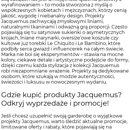
wyrafinowaniem – to moda stworzona z myślą o
współczesnych kobietach i mężczyznach, którzy cenią
jakość, wygodę i niebanalny design. Projekty
Jacquemus zachwycają zmysłowymi liniami,
naturalnymi tkaninami i odważną grą proporcji. Często
pojawiają się tu satynowe sukienki o asymetrycznych
krojach, lniane marynarki, oversize’owe koszule czy
kultowe już torebki Le Chiquito i Le Bambino, które
podbiły serca gwiazd i influencerek na całym świecie.
Marka nie boi się eksperymentów – stawia na mocne
kolory, ciekawe detale i artystyczne podejście do formy,
dzięki czemu każda stylizacja z kolekcji Jacquemus
robi niezapomniane wrażenie. Projekty są dedykowane
osobom, które szukają w modzie autentyczności,
świeżości i luksusu w nowoczesnym wydaniu.
Gdzie kupić produkty Jacquemus?
Odkryj wyprzedaże i promocje!
Jeśli chcesz uzupełnić swoją garderobę o wyjątkowe
projekty Jacquemus, warto śledzić aktualne promocje,
limitowane oferty i rabaty, które pojawiają się na