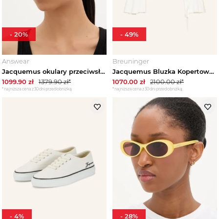
-
20
%
-
49
%
Answear
Breuninger
Jacquemus okulary przeciwsłoneczne CABANA czarny
Jacquemus Bluzka Kopertowa Le Cache Coeur Ventadou Z Rękawami 3 / 4 weiss ECRU
1099.90
zł
1379.90
zł*
1070.00
zł
2100.00
zł*
*najniższa cena z 30 dni przed obniżką
*najniższa cena z 30 dni przed obniżką
-
4
%
-
28
%