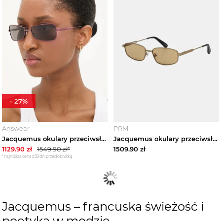
-
27
%
Answear
PRM
Jacquemus okulary przeciwsłoneczne STATZIONE fioletowy
Jacquemus okulary przeciwsłoneczne SERA
1129.90
zł
1549.90
zł*
1509.90
zł
*najniższa cena z 30 dni przed obniżką
Jacquemus – francuska świeżość i
poetyka w modzie