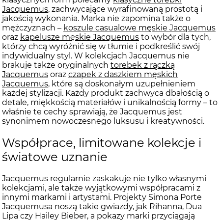
Jacquemus
, zachwycające wyrafinowaną prostotą i
jakością wykonania. Marka nie zapomina także o
mężczyznach –
koszule casualowe męskie Jacquemus
oraz
kapelusze męskie Jacquemus
to wybór dla tych,
którzy chcą wyróżnić się w tłumie i podkreślić swój
indywidualny styl. W kolekcjach Jacquemus nie
brakuje także oryginalnych
torebek z rączką
Jacquemus
oraz
czapek z daszkiem męskich
Jacquemus
, które są doskonałym uzupełnieniem
każdej stylizacji. Każdy produkt zachwyca dbałością o
detale, miękkością materiałów i unikalnością formy – to
właśnie te cechy sprawiają, że Jacquemus jest
synonimem nowoczesnego luksusu i kreatywności.
Współprace, limitowane kolekcje i
światowe uznanie
Jacquemus regularnie zaskakuje nie tylko własnymi
kolekcjami, ale także wyjątkowymi współpracami z
innymi markami i artystami. Projekty Simona Porte
Jacquemusa noszą takie gwiazdy, jak Rihanna, Dua
Lipa czy Hailey Bieber, a pokazy marki przyciągają