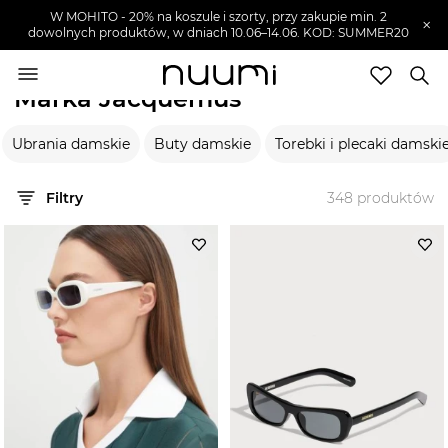
W MOHITO - 20% na koszule i szorty, przy zakupie min. 2
×
dowolnych produktów, w dniach 10.06–14.06. KOD: SUMMER20
nuumi.pl
>
Marki
>
Jacquemus
Marka Jacquemus
Marki
Ubrania damskie
Buty damskie
Torebki i plecaki damski
Trendy
SZUKAJ
Filtry
348
produktów
Wyprzedaże