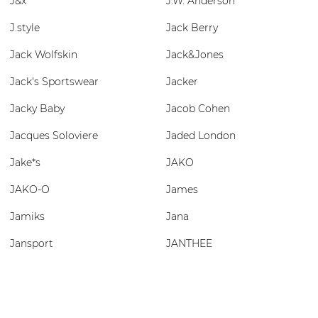
J&x
J.W. Anderson
J.style
Jack Berry
Jack Wolfskin
Jack&Jones
Jack's Sportswear
Jacker
Jacky Baby
Jacob Cohen
Jacques Soloviere
Jaded London
Jake*s
JAKO
JAKO-O
James
Jamiks
Jana
Jansport
JANTHEE