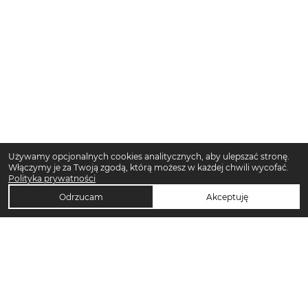
Używamy opcjonalnych cookies analitycznych, aby ulepszać stronę.
Włączymy je za Twoją zgodą, którą możesz w każdej chwili wycofać.
Polityka prywatności
Odrzucam
Akceptuję
TOP KATEGORIE DAMSKIE