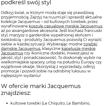
podkreśl swój styl
Odkryj świat, w którym moda staje się prawdziwą
przyjemnością. Zajrzyj na nuumi.pl i sprawdź aktualne
kolekcje Jacquemus – od kultowych torebek, przez
wyrafinowane
koszule casualowe męskie Jacquemus
,
aż po awangardowe akcesoria. Jeśli kochasz francuski
styl, marzysz o garderobie wypełnionej słońcem i
świeżością – produkty Jacquemus pozwolą Ci wyrazić
siebie w każdej sytuacji. Wybierając modne
torebki
damskie Jacquemus
, klasyczne
kapelusze męskie
Jacquemus
czy ikoniczne dodatki, inwestujesz w
jakość, styl i ponadczasowość. To doskonały wybór na
wielkomiejskie spacery, urlop na południu Europy czy
wyjątkowe okazje. Skorzystaj z wyprzedaży, odkryj
promocje i pozwól sobie na odrobinę luksusu w
najlepszym wydaniu!
W ofercie marki Jacquemus
znajdziesz:
kultowe torebki (Le Chiquito, Le Bambino,