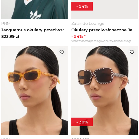
-
54
%
PRM
Zalando Lounge
Jacquemus okulary przeciwsłoneczne ROND
Okulary przeciwsłoneczne Jacquemus czarny
823.99
zł
-
54
% *
*cena widoczna po zalogowaniu w Zalando Lounge
-
30
%
PRM
Answear