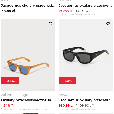
Jacquemus okulary przeciwsłoneczne CAPRI
Jacquemus okulary przeciwsłoneczne CABANA brązowy
719.99
zł
959.99
zł
1379.90
zł*
*najniższa cena z 30 dni przed obniżką
-
54
%
-
30
%
Zalando Lounge
Answear
Okulary przeciwsłoneczne Jacquemus jasny brąz
Jacquemus okulary przeciwsłoneczne PILOTA czarny
-
54
% *
980.99
zł
1409.90
zł*
*cena widoczna po zalogowaniu w Zalando Lounge
*najniższa cena z 30 dni przed obniżką