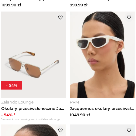
1099.90
zł
999.99
zł
-
54
%
Zalando Lounge
PRM
Okulary przeciwsłoneczne Jacquemus srebrny
Jacquemus okulary przeciwsłoneczne SALON
-
54
% *
1049.90
zł
*cena widoczna po zalogowaniu w Zalando Lounge