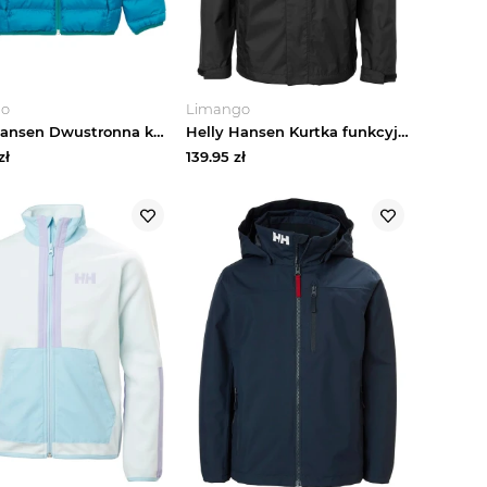
go
Limango
Helly Hansen Dwustronna kurtka pikowana "Dalen" w kolorze niebiesko-zielonym rozmiar: 110
Helly Hansen Kurtka funkcyjna "Loke 2.0" w kolorze czarnym rozmiar: 140
zł
139.95
zł