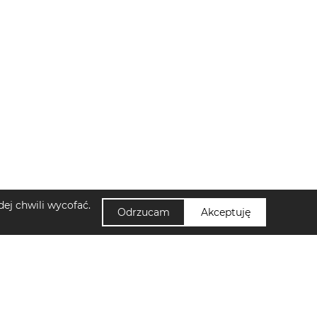
ej chwili wycofać.
Odrzucam
Akceptuję
NUUMI