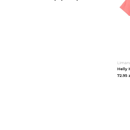
Liman
72.95
z