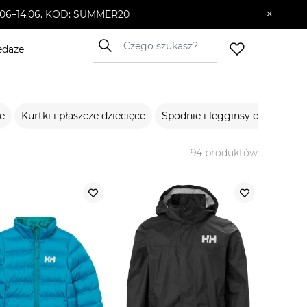
×
10.06–14.06. KOD: SUMMER20
edaże
e
Kurtki i płaszcze dziecięce
Spodnie i legginsy dziecięce
94
produktów