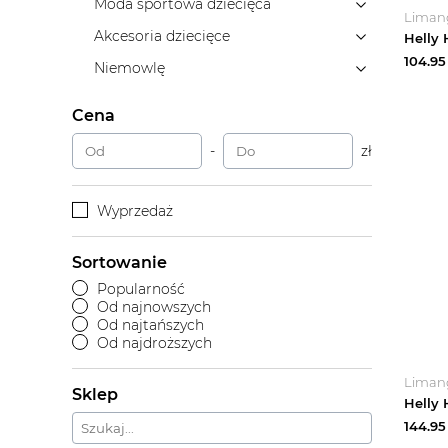
Moda sportowa dziecięca
Liman
Akcesoria dziecięce
104.95
Niemowlę
Cena
-
zł
Wyprzedaż
Sortowanie
Popularność
Od najnowszych
Od najtańszych
Od najdroższych
Liman
Sklep
144.95