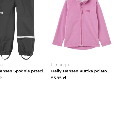
go
Limango
Helly Hansen Spodnie przeciwdeszczowe "Shelter" w kolorze czarnym rozmiar: 128
Helly Hansen Kurtka polarowa "Daybreaker 2.0" w kolorze różowym rozmiar: 104
ł
55.95
zł