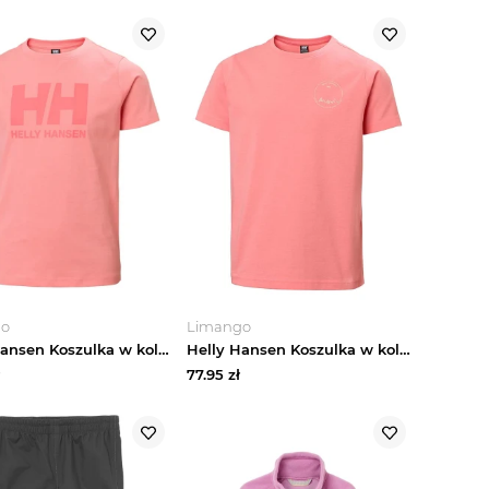
go
Limango
Helly Hansen Koszulka w kolorze koralowym rozmiar: 152
Helly Hansen Koszulka w kolorze łososiowym rozmiar: 158
77.95
zł