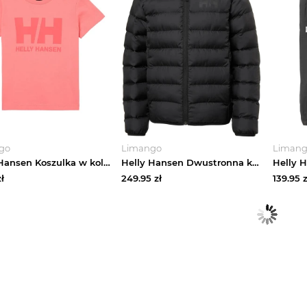
go
Limango
Liman
Helly Hansen Koszulka w kolorze łososiowym rozmiar: 92
Helly Hansen Dwustronna kurtka pikowana "Marka" w kolorze czarno-szarym rozmiar: 158
ł
249.95
zł
139.95
z