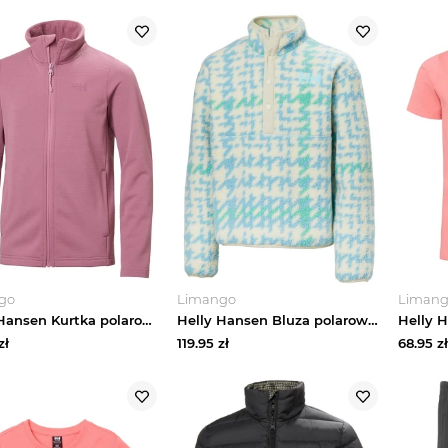
go
Limango
Liman
Helly Hansen Kurtka polarowa "Versalite" w kolorze różowym rozmiar: 158
Helly Hansen Bluza polarowa "Frosty" w kolorze błękitnym rozmiar: 152
zł
119.95
zł
68.95
zł