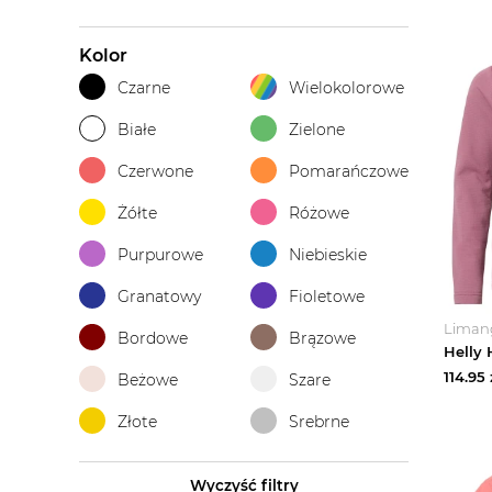
Kolor
Czarne
Wielokolorowe
Białe
Zielone
Czerwone
Pomarańczowe
Żółte
Różowe
Purpurowe
Niebieskie
Granatowy
Fioletowe
Liman
Bordowe
Brązowe
114.95
Beżowe
Szare
Złote
Srebrne
Wyczyść filtry