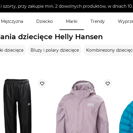
i szorty, przy zakupie min. 2 dowolnych produktów, w dniach 
Mężczyzna
Dziecko
Marki
Trendy
Wyprz
ania dziecięce Helly Hansen
ki dziecięce
Bluzy i polary dziecięce
Kombinezony dziecięc