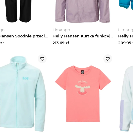
go
Limango
Liman
Helly Hansen Spodnie przeciwdeszczowe "Moss" w kolorze czarnym rozmiar: 152
Helly Hansen Kurtka funkcyjna "Loke 2.0" w kolorze jasnoróżowym rozmiar: 152
zł
213.69
zł
209.95