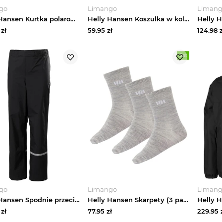
go
Limango
Liman
Helly Hansen Kurtka polarowa "Daybreaker 2.0" w kolorze turkusowym rozmiar: 164
Helly Hansen Koszulka w kolorze łososiowym rozmiar: 116
zł
59.95
zł
124.98
z
go
Limango
Liman
Helly Hansen Spodnie przeciwdeszczowe "Shelter" w kolorze czarnym rozmiar: 152
Helly Hansen Skarpety (3 pary) w kolorze szarym rozmiar: 29-31
zł
77.95
zł
229.95