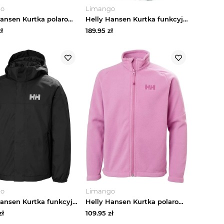
go
Limango
Helly Hansen Kurtka polarowa "Marka" w kolorze błękitno-biało-fioletowym rozmiar: 152
Helly Hansen Kurtka funkcyjna "Crew" w kolorze granatowym rozmiar: 140
ł
189.95
zł
go
Limango
Helly Hansen Kurtka funkcyjna "Vancouver" w kolorze czarnym rozmiar: 140
Helly Hansen Kurtka polarowa "Daybreaker 2.0" w kolorze różowym rozmiar: 164
zł
109.95
zł