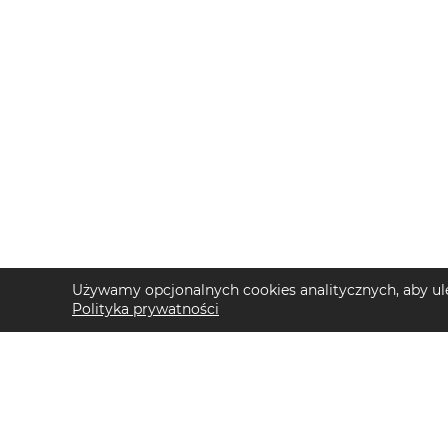
Używamy opcjonalnych cookies analitycznych, aby ule
Polityka prywatności
TOP KATEGORIE DAMSKIE
TOP KATEGORIE 