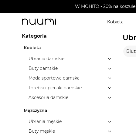
W MOHITO - 20% na koszule 
Kobieta
nuumi.pl
>
Marki
>
Helly Hansen
>
Ubrania dziecięce
Kategoria
Ubr
Kobieta
Bluz
Ubrania damskie
Buty damskie
Moda sportowa damska
Torebki i plecaki damskie
Akcesoria damskie
Mężczyzna
Ubrania męskie
Buty męskie