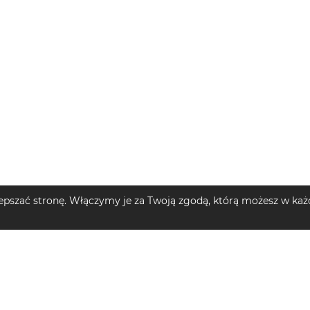
pszać stronę. Włączymy je za Twoją zgodą, którą możesz w każd
MĘSKIE
TOP KATEGORIE DZIECIĘCE
TOP MARKI