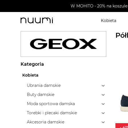
W MOHITO - 20% na koszule 
Kobieta
nuumi.pl
>
Marki
>
Geox
>
Buty męskie
>
Półbuty mę
Pół
Kategoria
Kobieta
Ubrania damskie
Buty damskie
Moda sportowa damska
Torebki i plecaki damskie
Akcesoria damskie
-
41