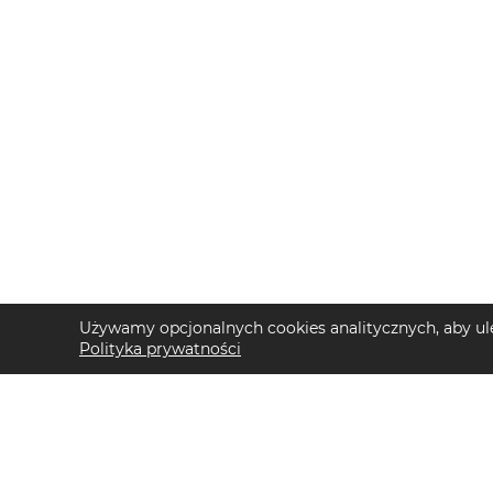
Używamy opcjonalnych cookies analitycznych, aby ule
Polityka prywatności
TOP KATEGORIE DAMSKIE
TOP KATEGORIE 