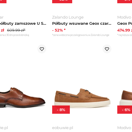
ar
Zalando Lounge
Modivo
Geox półbuty zamszowe U SPHERICA EC17 granatowy
Półbuty wsuwane Geox czarny
zł
609.99
zł*
-
52
% *
474.99
cena z 30 dni przed obniżką
*cena widoczna po zalogowaniu w Zalando Lounge
*najniższa ce
-
8
%
-
6
%
e.pl
eobuwie.pl
Modivo