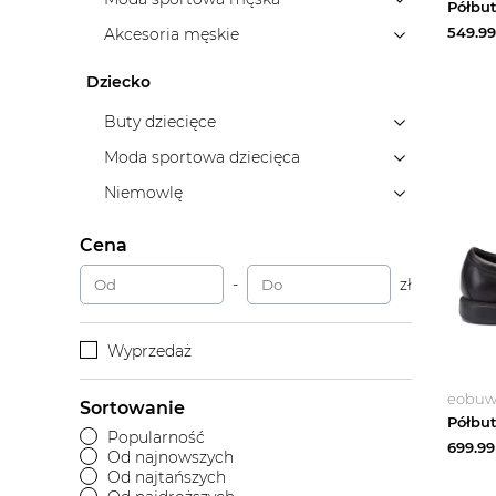
549.99
Akcesoria męskie
Dziecko
Buty dziecięce
Moda sportowa dziecięca
Niemowlę
Cena
-
zł
Wyprzedaż
eobuwi
Sortowanie
Popularność
699.99
Od najnowszych
Od najtańszych