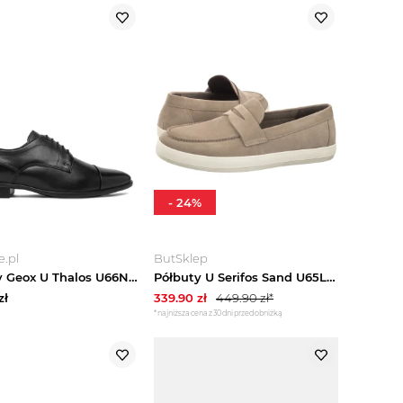
-
24
%
.pl
ButSklep
Półbuty Geox U Thalos U66NYB 00043 C9999 Czarny
Półbuty U Serifos Sand U65LSI 00022 C5004 (GE263-a) Geox
zł
339.90
zł
449.90
zł*
*najniższa cena z 30 dni przed obniżką