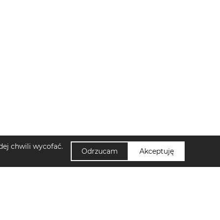
ej chwili wycofać.
Odrzucam
Akceptuję
NUUMI