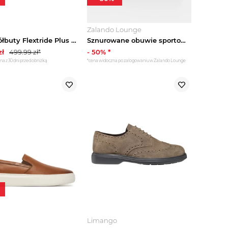
Zalando Lounge
Geox Półbuty Flextride Plus U66MAC 0009B C9999 Czarny
Sznurowane obuwie sportowe Geox szary
zł
499.99
zł*
-
50
% *
na z 30 dni przed obniżką
*cena widoczna po zalogowaniu w Zalando Lounge
Limango