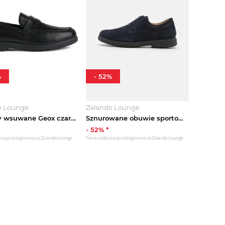
%
-
52
%
o Lounge
Zalando Lounge
Półbuty wsuwane Geox czarny
Sznurowane obuwie sportowe Geox granatowy
-
52
% *
zna po zalogowaniu w Zalando Lounge
*cena widoczna po zalogowaniu w Zalando Lounge