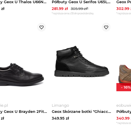
Półbuty Geox U Thalos U66NYB 00043 C6001 Brązowy
Półbuty Geox U Serifos U65LSJ 00046 C6002 Brązowy
zł
281.99
zł
305.99
zł*
302.99
*najniższa cena z 30 dni przed obniżką
*najniższa ce
-
16
%
e.pl
Limango
eobuwie
Półbuty Geox U Brayden 2Fit Abx C U54N1C 00043 C9999 Czarny
Geox Skórzane botki "Ghiacciaio" w kolorze czarnym rozmiar: 44
zł
349.95
zł
340.99
*najniższa ce