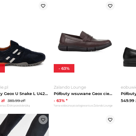
-
63
%
e.pl
Zalando Lounge
eobuwie
Półbuty Geox U Snake L U4207L 02214 C4002 Granatowy
Półbuty wsuwane Geox ciemnobrązowy
zł
385.99
zł*
-
63
% *
549.99
cena z 30 dni przed obniżką
*cena widoczna po zalogowaniu w Zalando Lounge