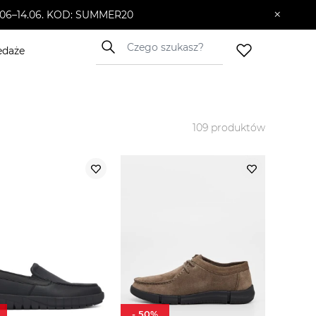
×
10.06–14.06. KOD: SUMMER20
edaże
109
produktów
-
50
%