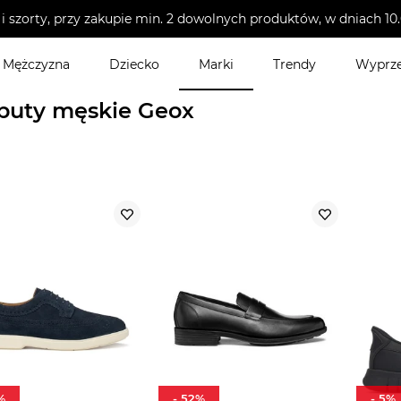
i szorty, przy zakupie min. 2 dowolnych produktów, w dniach 
Mężczyzna
Dziecko
Marki
Trendy
Wyprz
skie
buty męskie Geox
%
-
52
%
-
5
%