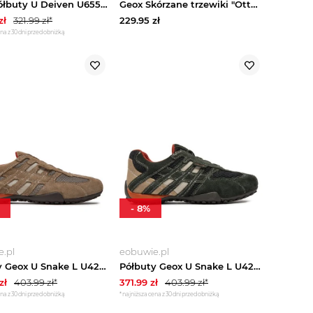
Geox Półbuty U Deiven U655WB 00043 C6002 Brązowy
Geox Skórzane trzewiki "Ottavio" w kolorze szarobrązowym rozmiar: 44
zł
321.99
zł*
229.95
zł
na z 30 dni przed obniżką
-
8
%
.pl
eobuwie.pl
Półbuty Geox U Snake L U4207L 02214 C0845 Beżowy
Półbuty Geox U Snake L U4207L 02214 C1300 Zielony
zł
403.99
zł*
371.99
zł
403.99
zł*
na z 30 dni przed obniżką
*najniższa cena z 30 dni przed obniżką