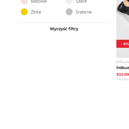
Beżowe
Szare
Złote
Srebrne
Wyczyść filtry
-
6
%
eobuwi
302.99
*najniższa 