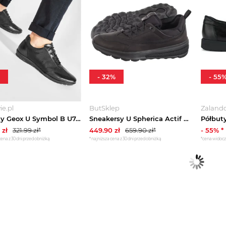
-
32
%
-
55
e.pl
ButSklep
Zaland
Półbuty Geox U Symbol B U74A5B 01143 C9999 Czarny
Sneakersy U Spherica Actif A - Smo.Lea+L Black U46BAA 04315 C9999 (GE192-a) Geox
zł
321.99
zł*
449.90
zł
659.90
zł*
-
55
% *
cena z 30 dni przed obniżką
*najniższa cena z 30 dni przed obniżką
*cena widoc