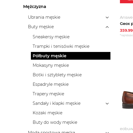
Mężczyzna
Ubrania męskie
Answe
Buty męskie
359.99
*najniższa 
Sneakersy męskie
Trampki i tenisówki męskie
Półbuty męskie
Mokasyny męskie
Botki i sztyblety męskie
Espadryle męskie
Trapery męskie
Sandały i klapki męskie
Kozaki męskie
Buty do wody męskie
eobuwi
Moda sportowa męska