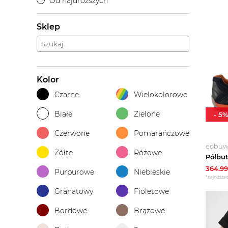
Od najdroższych
Sklep
Kolor
Czarne
Wielokolorowe
Białe
Zielone
-
5
%
Czerwone
Pomarańczowe
eobuwi
Żółte
Różowe
364.99
Purpurowe
Niebieskie
*najniższa 
Granatowy
Fioletowe
Bordowe
Brązowe