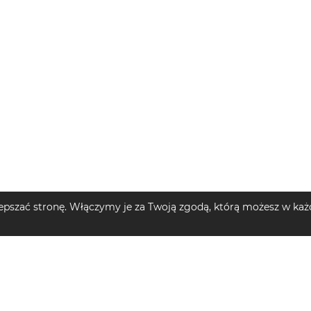
pszać stronę. Włączymy je za Twoją zgodą, którą możesz w każd
MĘSKIE
TOP KATEGORIE DZIECIĘCE
TOP MARKI